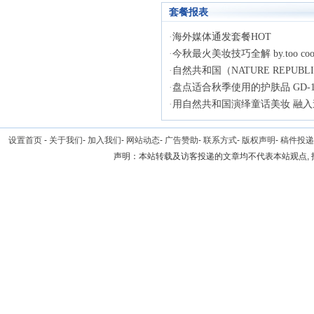
套餐报表
·
海外媒体通发套餐HOT
·
今秋最火美妆技巧全解 by.too cool 
·
自然共和国（NATURE REPUBLI
·
盘点适合秋季使用的护肤品 GD-11/
·
用自然共和国演绎童话美妆 融入迷
设置首页
-
关于我们
-
加入我们
-
网站动态
-
广告赞助
-
联系方式
-
版权声明
-
稿件投递
声明：本站转载及访客投递的文章均不代表本站观点,