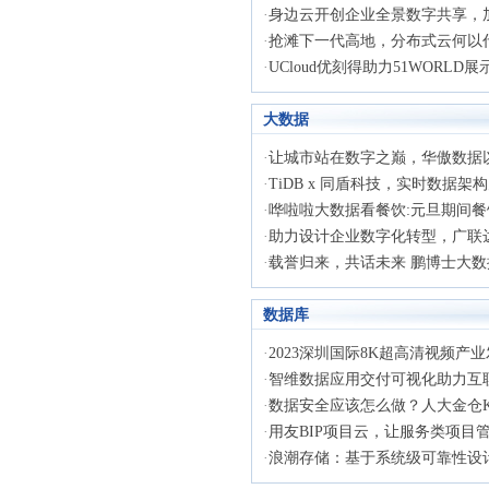
·
身边云开创企业全景数字共享，加快
·
抢滩下一代高地，分布式云何以代表
·
UCloud优刻得助力51WORLD展
大数据
·
让城市站在数字之巅，华傲数据以科
·
TiDB x 同盾科技，实时数据架构为
·
哗啦啦大数据看餐饮:元旦期间餐饮
·
助力设计企业数字化转型，广联达与
·
载誉归来，共话未来 鹏博士大数据
数据库
·
2023深圳国际8K超高清视频产业发
·
智维数据应用交付可视化助力互联网
·
数据安全应该怎么做？人大金仓KE
·
用友BIP项目云，让服务类项目
·
浪潮存储：基于系统级可靠性设计，