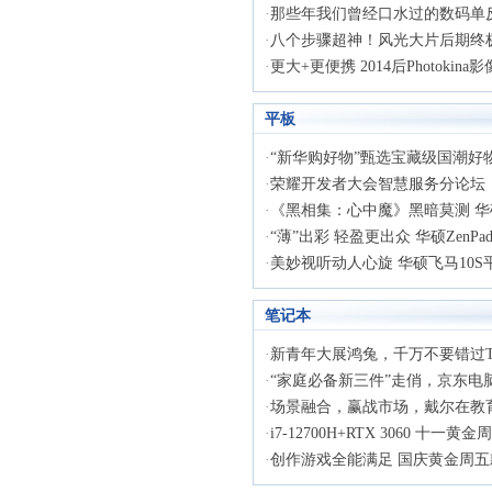
·
那些年我们曾经口水过的数码单
·
八个步骤超神！风光大片后期终
·
更大+更便携 2014后Photokina
平板
·
“新华购好物”甄选宝藏级国潮好物，
·
荣耀开发者大会智慧服务分论坛：携
·
《黑相集：心中魔》黑暗莫测 华硕
·
“薄”出彩 轻盈更出众 华硕ZenPad .
·
美妙视听动人心旋 华硕飞马10
笔记本
·
新青年大展鸿兔，千万不要错过Think
·
“家庭必备新三件”走俏，京东电脑数
·
场景融合，赢战市场，戴尔在教育行
·
i7-12700H+RTX 3060 十一黄金
·
创作游戏全能满足 国庆黄金周五款