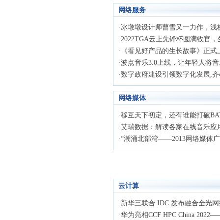
网络服务
·
冰墩墩设计师曹雪又一力作，浅析iC
·
2022TGA云上先锋杯圆满收官，生
·
《看见好产品的生长故事》正式上线
·
波点音乐3.0上线，让年轻人将
·
数字政府建设引领数字化发展,齐心
网络媒体
·
移互天下初定，还有谁能打破BA
·
艾瑞数据：解读各家在线音乐应
·
“潮涌北部湾——2013网络媒体广西
云计算
·
新华三联合 IDC 发布融合全光
·
华为亮相CCF HPC China 2022—