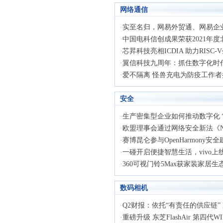
网络通信
·
实至名归，网易外贸通、网易企业邮
·
中国电科信创成果荣获2021年度北
·
芯昇科技亮相ICDIA 助力RISC
·
翼信科技九周年：抓住数字化时代的
·
爱不隔离 怪兽充电为防疫工作者捐赠
安全
·
生产密集型企业如何推动数字化？华
·
欧盟理事会通过网络安全新法《N
·
赛博昆仑参与OpenHarmony安全
·
一碰开启便捷智慧生活，vivo上线N
·
360可视门铃5Max获家装家居生态
数码相机
·
Q2财报：依托“有责任的供应链” 京
·
重磅升级 东芝FlashAir 第四代WIF