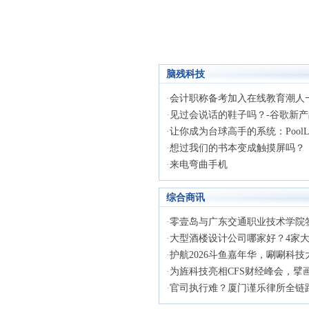
脑残科技
·
会计职称备考加入在线教育潮人
·
见过会说话的鞋子吗？-谷歌新产
·
让你成为台球高手的系统：PoolLiv
·
想过我们的书本变成触摸屏吗？
·
来电弯曲手机
综合商讯
·
零壹岛与广东交通职业技术学院签署
·
大型酒楼设计公司哪家好？4家大型
·
护航2026斗鱼嘉年华，唰唰科技大
·
为旌科技亮相CFS财经峰会，擘画物
·
官司执行难？厦门谨乐律所全链路法