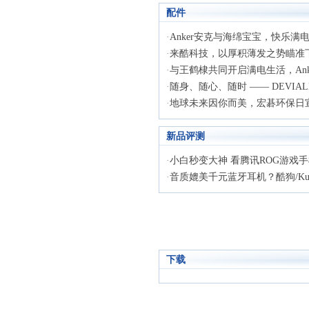
配件
·
Anker安克与海绵宝宝，快乐满
·
来酷科技，以厚积薄发之势瞄准下一
·
与王鹤棣共同开启满电生活，Anke
·
随身、随心、随时 —— DEVIALET
·
地球未来因你而美，宏碁环保日宣布
新品评测
·
小白秒变大神 看腾讯ROG游戏手机
·
音质媲美千元蓝牙耳机？酷狗/Kugou
下载