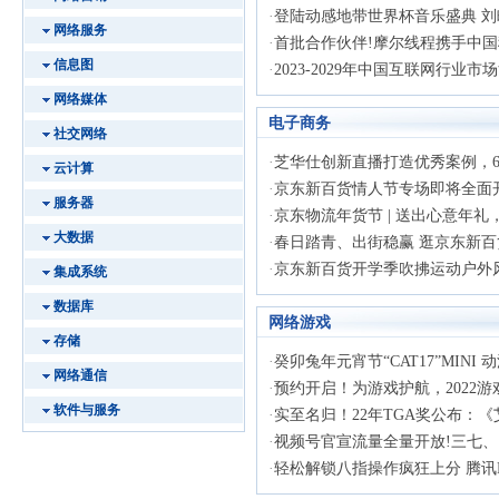
·
登陆动感地带世界杯音乐盛典 刘畊
网络服务
·
首批合作伙伴!摩尔线程携手中国移
信息图
·
2023-2029年中国互联网行业市场
网络媒体
电子商务
社交网络
·
芝华仕创新直播打造优秀案例，618
云计算
·
京东新百货情人节专场即将全面开启
服务器
·
京东物流年货节 | 送出心意年礼，“
大数据
·
春日踏青、出街稳赢 逛京东新百货ge
·
京东新百货开学季吹拂运动户外风 
集成系统
数据库
网络游戏
存储
·
癸卯兔年元宵节“CAT17”MINI 动
网络通信
·
预约开启！为游戏护航，2022游戏
软件与服务
·
实至名归！22年TGA奖公布：《艾
·
视频号官宣流量全量开放!三七、网
·
轻松解锁八指操作疯狂上分 腾讯RO