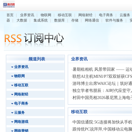
首页
|
业界资讯
|
物联网
|
移动互联
|
网络财经
|
电子商务
|
云服务
器
|
大数据
|
集成系统
|
数据库
|
存储
|
网络通信
|
软件与服务
|
频道列表
业界资讯
业界资讯
·
暑期租相机 风景带回家 —— 运动相
物联网
·
联想AI主机MINI/P7双双斩获CFS2
·
游玮博士出席WAIC论坛｜筑好通用
移动互联
·
独立学者韦朋辰：AI时代应坚守
网络财经
·
村田中国亮相2026慕尼黑上海电子展
电子商务
移动互联
云服务
网络游戏
·
中国信通院:5G连接将加快从手机向
·
跟传统PC说拜拜,中国移动云电脑开
网络营销