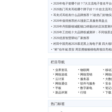
2026年电子签哪个好？7大主流电子签名平
2026热门耳夹耳机哪个牌子好？10 款主流
耳夹式耳机有什么品牌推荐？5款热门好物实
2026年值得推荐的AI漫剧工具服务商盘点
2026年丹阳眼镜城配镜口碑最好的店深度测
2026年工控机十大品牌权威测评：不同场景
2026优质智慧驿站厂家推荐
村田中国亮相2026慕尼黑上海电子展 四大领
“鲜”动羊城 西安 周至携猕猴桃电商项目亮相
栏目导航
业界资讯
物联网
移动
网络游戏
网络营销
网络
云计算
服务器
大数
网络通信
软件与服务
安全
平板
数字家电
笔记
新品评测
行情
下载
热门标签