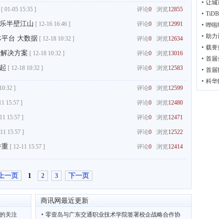
让城
[
01-05 15:35 ]
评论
0
浏览
12855
Ti
乐半壁江山
[
12-16 16:46 ]
评论
0
浏览
12991
哗啦
助力
体平台 大数据
[
12-18 10:32 ]
评论
0
浏览
12634
载誉
据解决方案
[
12-18 10:32 ]
评论
0
浏览
13016
首届
起
[
12-18 10:32 ]
评论
0
浏览
12583
首届
科华
10:32 ]
评论
0
浏览
12599
11 15:57 ]
评论
0
浏览
12480
11 15:57 ]
评论
0
浏览
12471
11 15:57 ]
评论
0
浏览
12522
并重
[
12-11 15:57 ]
评论
0
浏览
12414
上一页
1
2
3
下一页
商讯网最近更新
施的关注
零壹岛与广东交通职业技术学院签署校企战略合作协