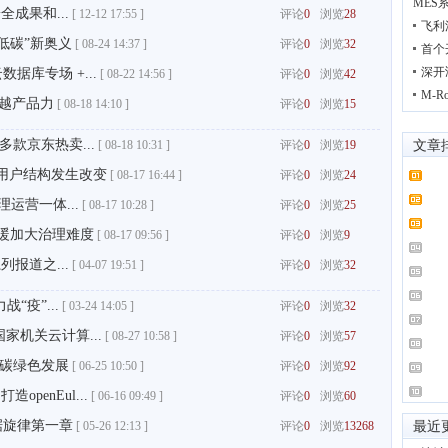
MES
成果和...
[
12-12 17:55 ]
评论
0
浏览
28
飞利
低碳”新奥义
[
08-24 14:37 ]
评论
0
浏览
32
首个
深开
据库专场 +...
[
08-22 14:56 ]
评论
0
浏览
42
M-
卓越产品力
[
08-18 14:10 ]
评论
0
浏览
15
多款京东热卖...
[
08-18 10:31 ]
评论
0
浏览
19
文章
1亿，用户结构发生改变
[
08-17 16:44 ]
评论
0
浏览
24
运营一体...
[
08-17 10:28 ]
评论
0
浏览
25
变暖加大治理难度
[
08-17 09:56 ]
评论
0
浏览
9
报道之...
[
04-07 19:51 ]
评论
0
浏览
32
“疫”...
[
03-24 14:05 ]
评论
0
浏览
32
家机关云计算...
[
08-27 10:58 ]
评论
0
浏览
57
碳绿色发展
[
06-25 10:50 ]
评论
0
浏览
92
openEul...
[
06-16 09:49 ]
评论
0
浏览
60
据旋律第一章
[
05-26 12:13 ]
评论
0
浏览
13268
最近