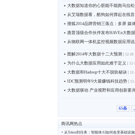
大数据知道你的心脏能不能跑马拉松
从艾瑞数据看，酷狗如何撑起在线音
搜狐2014品牌营销三落点：多屏 媒
惠普顶级合作伙伴发布HAVEn大数
从物联网一体机监控视频数据应用说
图解2014年大数据十二大预测
[
12-18 
为什么大数据应用如此难于定义
[
12-
大数据和Hadoop十大不脱轨秘诀
[
12-
IDC预测明年9大最赚钱科技趋势
[
12-
大数据驱动 产业视野和应用创新要
65条
商讯网热点
从Token到任务：智能体AI如何改变基础设