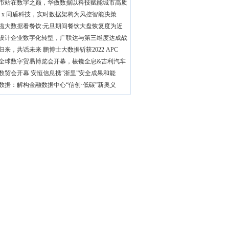
市站在数字之巅，华傲数据以科技赋能城市高质
DB x 同盾科技，实时数据架构为风控智能决策
啦大数据看餐饮:元旦期间餐饮大盘恢复度为近
设计企业数字化转型，广联达与第三维度达成战
归来，共话未来 鹏博士大数据斩获2022 APC
全球数字贸易博览会开幕，棱镜全息&吉利汽车
数贸会开幕 安恒信息携“浙里”安全成果和能
数据：解构金融数据中心“信创·低碳”新奥义