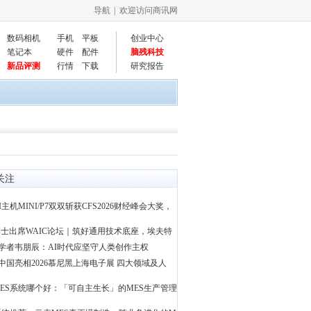
导航
| 欢迎访问商讯网
数码相机
手机
平板
创业中心
笔记本
硬件
配件
脑残科技
新品评测
行情
下载
研究报告
关注
I主机MINI/P7双双斩获CFS2026财经峰会大奖，
士出席WAIC论坛｜筑好通用技术底座，埃夫特
学者韦朋辰：AI时代应坚守人类创作主权
中国亮相2026慕尼黑上海电子展 四大领域及人
ES系统哪个好：「可自主生长」的MES生产管理