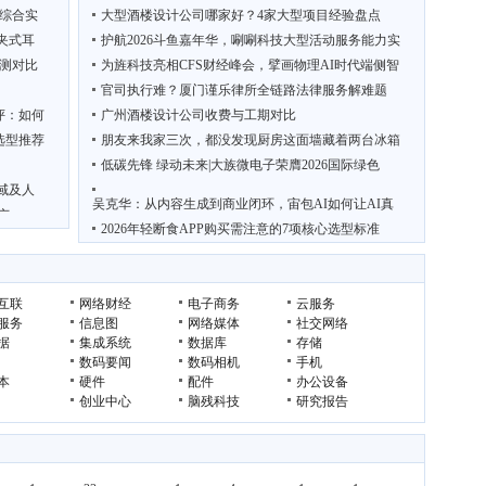
台综合实
大型酒楼设计公司哪家好？4家大型项目经验盘点
耳夹式耳
护航2026斗鱼嘉年华，唰唰科技大型活动服务能力实
测对比
为旌科技亮相CFS财经峰会，擘画物理AI时代端侧智
官司执行难？厦门谨乐律所全链路法律服务解难题
评：如何
广州酒楼设计公司收费与工期对比
选型推荐
朋友来我家三次，都没发现厨房这面墙藏着两台冰箱
低碳先锋 绿动未来|大族微电子荣膺2026国际绿色
域及人
吴克华：从内容生成到商业闭环，宙包AI如何让AI真
广
2026年轻断食APP购买需注意的7项核心选型标准
互联
网络财经
电子商务
云服务
服务
信息图
网络媒体
社交网络
据
集成系统
数据库
存储
数码要闻
数码相机
手机
本
硬件
配件
办公设备
创业中心
脑残科技
研究报告