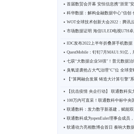
首届数贸会开幕 安恒信息携“浙里”安全
科华数据：解构金融数据中心“信创·
WOT全球技术创新大会2022：腾讯云数
市场数据证明 海信ULED电视U7H
IDC发布2022上半年折叠屏手机数据 
QuestMobile：钉钉7月MAU1.9
七获“大数据企业50强”！普元数据治理
臭氧逆袭抢占大气治理“C”位 全球
【“算网融合发展 铸造大计算引擎”系列
【抗击疫情 央企行动】 联通数科实力战
100万内可直采！联通数科中标中央国
联通数科：发力数字新基建，赋能双
联通数科成为openEuler理事会成员，打造
软通动力亮相数博会首日 奏响大数