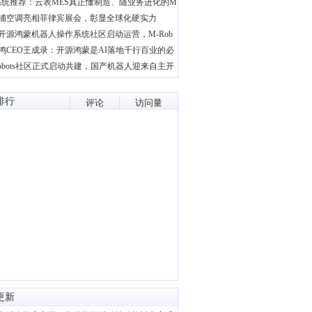
系统推荐：云表MES真正懂制造、随业务进化的M
浦空调亮相菲律宾展会，彰显全球化硬实力
开源鸿蒙机器人操作系统社区启动运营，M-Rob
鸿CEO王成录：开源鸿蒙是AI落地千行百业的必
Robots社区正式启动共建，国产机器人迎来自主开
排行
评论
访问量
更新