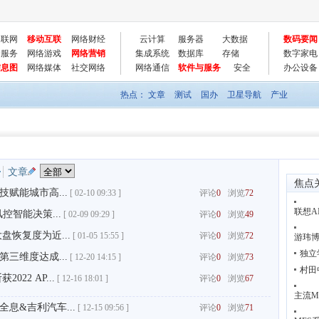
物联网
移动互联
网络财经
云计算
服务器
大数据
数码要闻
云服务
网络游戏
网络营销
集成系统
数据库
存储
数字家电
信息图
网络媒体
社交网络
网络通信
软件与服务
安全
办公设备
热点：
文章
测试
国办
卫星导航
产业
文章
焦点
赋能城市高...
[
02-10 09:33 ]
评论
0
浏览
72
联想A
控智能决策...
[
02-09 09:29 ]
评论
0
浏览
49
恢复度为近...
[
01-05 15:55 ]
评论
0
浏览
72
游玮博
独立
三维度达成...
[
12-20 14:15 ]
评论
0
浏览
73
村田
22 AP...
[
12-16 18:01 ]
评论
0
浏览
67
主流M
息&吉利汽车...
[
12-15 09:56 ]
评论
0
浏览
71