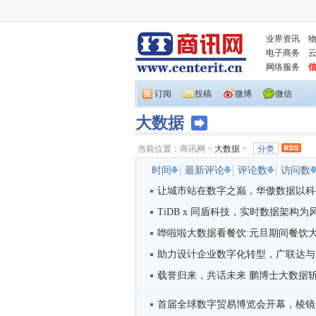
业界资讯
电子商务
网络服务
订阅
投稿
微博
微信
大数据
当前位置：
商讯网
>
大数据
>
分类
时间
最新评论
评论数
访问数
让城市站在数字之巅，华傲数据以科技
TiDB x 同盾科技，实时数据架构为风
哗啦啦大数据看餐饮:元旦期间餐饮大盘
助力设计企业数字化转型，广联达与第
载誉归来，共话未来 鹏博士大数据斩获20
首届全球数字贸易博览会开幕，棱镜全