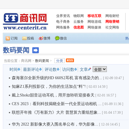
业界资讯
物联网
移动互联
网络财经
电子商务
云服务
网络游戏
网络营销
网络服务
信息图
网络媒体
社交网络
订阅
投稿
微博
微信
热
数码要闻
当前位置：
商讯网
>
数码要闻
>
分类
时间
最新评论
评论数
访问数
文章
森海塞尔全新升级的HD 660S2耳机 富有感染力的...
[
02-09 10:47 ]
知麻Z1系列投影仪，为你的生活加点“料”!
[
02-03 14:59 ]
戴上Shokz韶音运动耳机，用开放聆听迎接春天
[
02-01 16:57 ]
CES 2023：看到科技揭晓全新一代全景运动相机 ...
[
01-09 11:36 ]
联想开年推《万有新力》大片 普慧算力重组想象...
[
01-04 17:39 ]
华为 2022 新影像大赛入围名单公布，华为影像...
[
12-16 14:45 ]