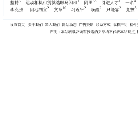
3
1
33
1
4
坚持
运动相机租赁就选雕马闪租
阿里
引进人才
一名
1
2
10
2
2
2
5
李克强
因地制宜
文章
习近平
唤醒
只能靠
竞技
设置首页
-
关于我们
-
加入我们
-
网站动态
-
广告赞助
-
联系方式
-
版权声明
-
稿件
声明：本站转载及访客投递的文章均不代表本站观点,