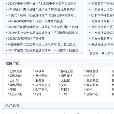
2026年电子签哪个好？7大主流电子签名平台综合实
零壹岛与广东交
2026热门耳夹耳机哪个牌子好？10 款主流耳夹式耳
大型酒楼设计公
耳夹式耳机有什么品牌推荐？5款热门好物实测对比
护航2026斗鱼
2026年值得推荐的AI漫剧工具服务商盘点
为旌科技亮相CF
2026年丹阳眼镜城配镜口碑最好的店深度测评：如何
官司执行难？厦
2026年工控机十大品牌权威测评：不同场景选型推荐
广州酒楼设计公
2026优质智慧驿站厂家推荐
朋友来我家三次
村田中国亮相2026慕尼黑上海电子展 四大领域及人
低碳先锋 绿动未
2026年用友代理商深度选型指南：不同需求下的最佳
吴克华：从内容生
栏目导航
业界资讯
物联网
移动互联
网络财经
网络游戏
网络营销
网络服务
信息图
云计算
服务器
大数据
集成系统
网络通信
软件与服务
安全
数码要闻
平板
数字家电
笔记本
硬件
新品评测
行情
下载
创业中心
热门标签