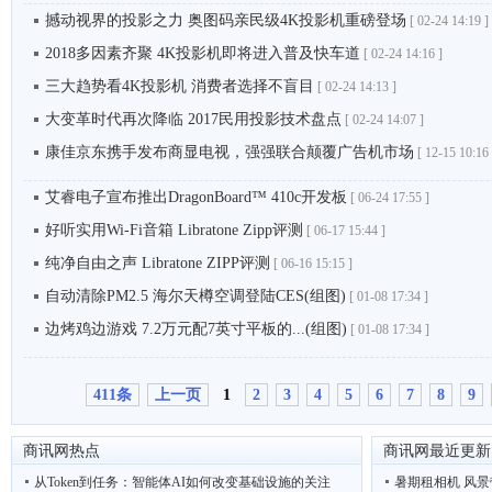
撼动视界的投影之力 奥图码亲民级4K投影机重磅登场
[
02-24 14:19 ]
2018多因素齐聚 4K投影机即将进入普及快车道
[
02-24 14:16 ]
三大趋势看4K投影机 消费者选择不盲目
[
02-24 14:13 ]
大变革时代再次降临 2017民用投影技术盘点
[
02-24 14:07 ]
康佳京东携手发布商显电视，强强联合颠覆广告机市场
[
12-15 10:16 
艾睿电子宣布推出DragonBoard™ 410c开发板
[
06-24 17:55 ]
好听实用Wi-Fi音箱 Libratone Zipp评测
[
06-17 15:44 ]
纯净自由之声 Libratone ZIPP评测
[
06-16 15:15 ]
自动清除PM2.5 海尔天樽空调登陆CES(组图)
[
01-08 17:34 ]
边烤鸡边游戏 7.2万元配7英寸平板的...(组图)
[
01-08 17:34 ]
411条
上一页
1
2
3
4
5
6
7
8
9
商讯网热点
商讯网最近更新
从Token到任务：智能体AI如何改变基础设施的关注
暑期租相机 风景