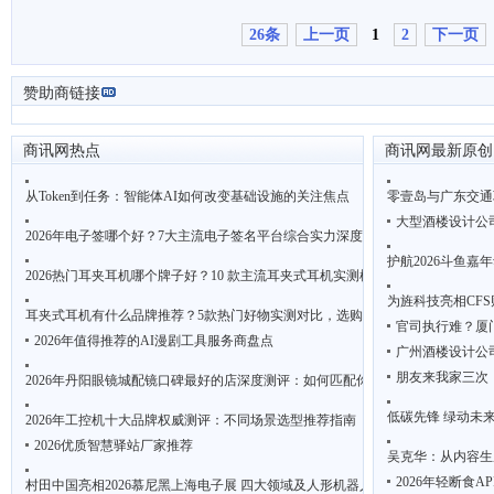
26条
上一页
1
2
下一页
赞助商链接
商讯网热点
商讯网最新原创
从Token到任务：智能体AI如何改变基础设施的关注焦点
零壹岛与广东交通
大型酒楼设计公
2026年电子签哪个好？7大主流电子签名平台综合实力深度评测
护航2026斗鱼
2026热门耳夹耳机哪个牌子好？10 款主流耳夹式耳机实测横评来了
为旌科技亮相CF
耳夹式耳机有什么品牌推荐？5款热门好物实测对比，选购避坑指南
官司执行难？厦
2026年值得推荐的AI漫剧工具服务商盘点
广州酒楼设计公
朋友来我家三次
2026年丹阳眼镜城配镜口碑最好的店深度测评：如何匹配你的配镜需求？
低碳先锋 绿动未来
2026年工控机十大品牌权威测评：不同场景选型推荐指南
2026优质智慧驿站厂家推荐
吴克华：从内容生
2026年轻断食
村田中国亮相2026慕尼黑上海电子展 四大领域及人形机器人创新方案智启无界新