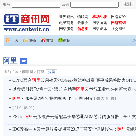
账号
密码
业界资讯
物联网
移动互联
网络财经
电子商务
云服务
网络游戏
网络营销
网络服务
信息图
网络媒体
社交网络
订阅
投稿
微博
微信
热
阿里
当前位置：
商讯网
>
阿里
分类
OPPO联合
阿里
云启动天池OGeek算法挑战赛 赛事成果将助力OP
以数据引领飞“粤”“云”端 广东携手
阿里
云举行工业智造创新大赛
[
0
阿里
云服务器2核4G拼团购买 3年只需699元
[
08-22 10:49 ]
[
01-01 08:00 ]
ZStack
阿里
云版混合云适配基于华芯通ARM芯片的服务器，全面
IDC发布中国云计算服务提供商2017厂商安全评估报告：
阿里
云绝