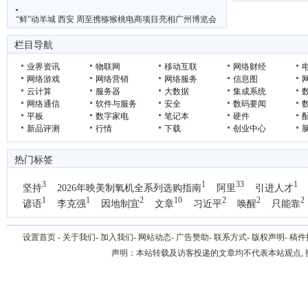
“鲜”动羊城 西安 周至携猕猴桃电商项目亮相广州博览会
栏目导航
业界资讯
物联网
移动互联
网络财经
网络游戏
网络营销
网络服务
信息图
云计算
服务器
大数据
集成系统
网络通信
软件与服务
安全
数码要闻
平板
数字家电
笔记本
硬件
新品评测
行情
下载
创业中心
热门标签
3
1
33
1
坚持
2026年映美制氧机全系列选购指南
阿里
引进人才
1
1
2
10
2
2
2
谚语
李克强
因地制宜
文章
习近平
唤醒
只能靠
1
国办
设置首页
-
关于我们
-
加入我们
-
网站动态
-
广告赞助
-
联系方式
-
版权声明
-
稿件
声明：本站转载及访客投递的文章均不代表本站观点,