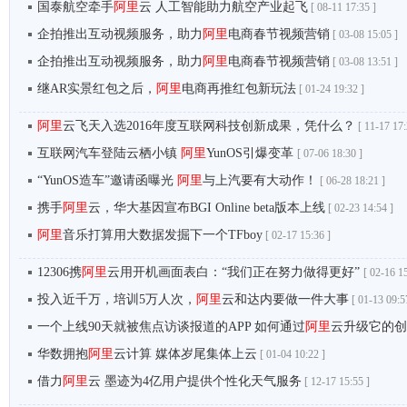
国泰航空牵手
阿里
云 人工智能助力航空产业起飞
[
08-11 17:35 ]
企拍推出互动视频服务，助力
阿里
电商春节视频营销
[
03-08 15:05 ]
企拍推出互动视频服务，助力
阿里
电商春节视频营销
[
03-08 13:51 ]
继AR实景红包之后，
阿里
电商再推红包新玩法
[
01-24 19:32 ]
阿里
云飞天入选2016年度互联网科技创新成果，凭什么？
[
11-17 17:
互联网汽车登陆云栖小镇
阿里
YunOS引爆变革
[
07-06 18:30 ]
“YunOS造车”邀请函曝光
阿里
与上汽要有大动作！
[
06-28 18:21 ]
携手
阿里
云，华大基因宣布BGI Online beta版本上线
[
02-23 14:54 ]
阿里
音乐打算用大数据发掘下一个TFboy
[
02-17 15:36 ]
12306携
阿里
云用开机画面表白：“我们正在努力做得更好”
[
02-16 15
投入近千万，培训5万人次，
阿里
云和达内要做一件大事
[
01-13 09:5
一个上线90天就被焦点访谈报道的APP 如何通过
阿里
云升级它的创
华数拥抱
阿里
云计算 媒体岁尾集体上云
[
01-04 10:22 ]
借力
阿里
云 墨迹为4亿用户提供个性化天气服务
[
12-17 15:55 ]