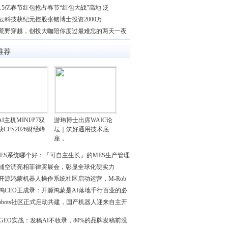
 2.5亿春节红包抢占春节“红包大战”高地 泛
云科技获纪元控股张铭博士投资2000万
荒野穿越，创投大咖陪你度过最难忘的两天一夜
推荐
I主机MINI/P7双
游玮博士出席WAIC论
CFS2026财经峰
坛｜筑好通用技术底
座，
ES系统哪个好：「可自主生长」的MES生产管理
浦空调亮相菲律宾展会，彰显全球化硬实力
开源鸿蒙机器人操作系统社区启动运营，M-Rob
鸿CEO王成录：开源鸿蒙是AI落地千行百业的必
Robots社区正式启动共建，国产机器人迎来自主开
GEO实战：发稿AI不收录，80%的品牌发稿前没