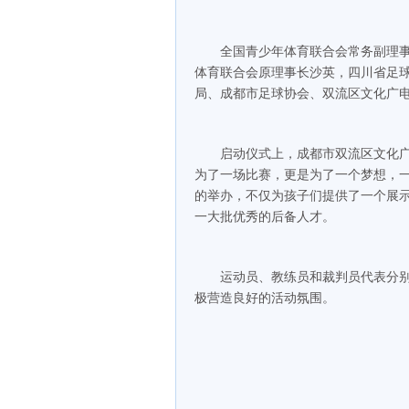
全国青少年体育联合会常务副理事
体育联合会原理事长沙英，四川省足
局、成都市足球协会、双流区文化广
启动仪式上，成都市双流区文化广
为了一场比赛，更是为了一个梦想，一
的举办，不仅为孩子们提供了一个展
一大批优秀的后备人才。
运动员、教练员和裁判员代表分别
极营造良好的活动氛围。