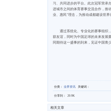
习、共同进步的平台。此次冠军营承
进城市之间的体育赛事交流合作，推动
业、惠民”理念，为推动成都建设世界
通过系统化、专业化的赛事组织，
获友谊，同时为中国足球的未来发展
同期待这一盛事的到来，见证中国青
分类
：
业界资讯
关键词
：
分享到：
20.9K
相关文章