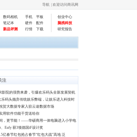
导航
| 欢迎访问商讯网
数码相机
手机
平板
创业中心
笔记本
硬件
配件
脑残科技
新品评测
行情
下载
研究报告
关注
VR影院的强势来袭，引爆欢乐码头全新发展契机
|欢乐码头抛弃传统娱乐弊端，让娱乐进入科技时
祝贺大数据专家入驻云途数据市场
实用软件功能干货送给你
间，更节能！——华硕商用一体电脑进入小学电
er、Eufy 获3项德国iF设计奖
 2.5亿春节红包抢占春节“红包大战”高地 泛