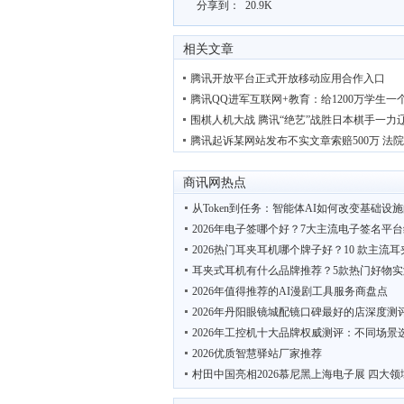
分享到：
20.9K
相关文章
腾讯开放平台正式开放移动应用合作入口
腾讯QQ进军互联网+教育：给1200万学生一
围棋人机大战 腾讯“绝艺”战胜日本棋手一力
腾讯起诉某网站发布不实文章索赔500万 法
商讯网热点
从Token到任务：智能体AI如何改变基础设
2026年电子签哪个好？7大主流电子签名平
2026热门耳夹耳机哪个牌子好？10 款主流
耳夹式耳机有什么品牌推荐？5款热门好物实
2026年值得推荐的AI漫剧工具服务商盘点
2026年丹阳眼镜城配镜口碑最好的店深度测
2026年工控机十大品牌权威测评：不同场景
2026优质智慧驿站厂家推荐
村田中国亮相2026慕尼黑上海电子展 四大领
“鲜”动羊城 西安 周至携猕猴桃电商项目亮相