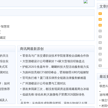
文章
个智慧世
辽
院裁定
商讯网最新原创
施的关注
零壹岛与广东交通职业技术学院签署校企战略合作协
台综合实
大型酒楼设计公司哪家好？4家大型项目经验盘点
耳夹式耳
护航2026斗鱼嘉年华，唰唰科技大型活动服务能力实
测对比
为旌科技亮相CFS财经峰会，擘画物理AI时代端侧智
最近
官司执行难？厦门谨乐律所全链路法律服务解难题
评：如何
广州酒楼设计公司收费与工期对比
联想A
选型推荐
朋友来我家三次，都没发现厨房这面墙藏着两台冰箱
低碳先锋 绿动未来|大族微电子荣膺2026国际绿色
游玮博
域及人
独立
吴克华：从内容生成到商业闭环，宙包AI如何让AI真
广
村田