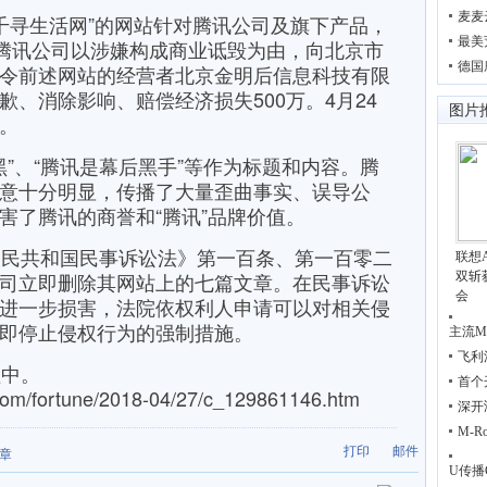
麦麦
千寻生活网”的网站针对腾讯公司及旗下产品，
最美
，腾讯公司以涉嫌构成商业诋毁为由，向北京市
德国
令前述网站的经营者北京金明后信息科技有限
、消除影响、赔偿经济损失500万。4月24
图片
。
”、“腾讯是幕后黑手”等作为标题和内容。腾
意十分明显，传播了大量歪曲事实、误导公
害了腾讯的商誉和“腾讯”品牌价值。
民共和国民事诉讼法》第一百条、第一百零二
联想A
司立即删除其网站上的七篇文章。在民事诉讼
双斩获
会
进一步损害，法院依权利人申请可以对相关侵
即停止侵权行为的强制措施。
主流M
飞利
中。
首个
om/fortune/2018-04/27/c_129861146.htm
深开
M-
打印
邮件
章
U传播