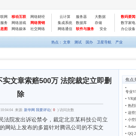
物联网
移动互联
网络财经
云计算
服务器
大数据
数码要闻
云服务
网络游戏
网络营销
集成系统
数据库
存储
数字家电
信息图
网络媒体
社交网络
网络通信
软件与服务
安全
办公设备
热点：
文章
测试
国办
卫星导航
产业
实文章索赔500万 法院裁定立即删
焦点
专业
除
VR
热烈
 10:04:04
来源:
新华网
我要评论
(
0
) 访问次数
这些
民法院发出诉讼禁令，裁定北京某科技公司立
小空
的网站上发布的多篇针对腾讯公司的不实文
Ank
QQ