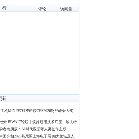
排行
评论
访问量
更新
I主机MINI/P7双双斩获CFS2026财经峰会大奖，
士出席WAIC论坛｜筑好通用技术底座，埃夫特
学者韦朋辰：AI时代应坚守人类创作主权
中国亮相2026慕尼黑上海电子展 四大领域及人