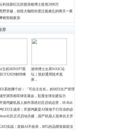
云科技获纪元控股张铭博士投资2000万
荒野穿越，创投大咖陪你度过最难忘的两天一夜
摩根智能家居
推荐
I主机MINI/P7双
游玮博士出席WAIC论
CFS2026财经峰
坛｜筑好通用技术底
座，
ES系统哪个好：「可自主生长」的MES生产管理
浦空调亮相菲律宾展会，彰显全球化硬实力
开源鸿蒙机器人操作系统社区启动运营，M-Rob
鸿CEO王成录：开源鸿蒙是AI落地千行百业的必
Robots社区正式启动共建，国产机器人迎来自主开
GEO实战：发稿AI不收录，80%的品牌发稿前没