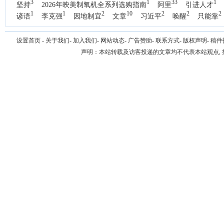
3
1
33
1
坚持
2026年映美制氧机全系列选购指南
阿里
引进人才
1
1
2
10
2
2
2
谚语
李克强
因地制宜
文章
习近平
唤醒
只能靠
1
国办
设置首页
-
关于我们
-
加入我们
-
网站动态
-
广告赞助
-
联系方式
-
版权声明
-
稿件
声明：本站转载及访客投递的文章均不代表本站观点,