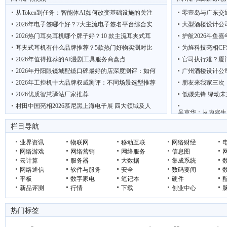
从Token到任务：智能体AI如何改变基础设施的关注
零壹岛与广东交
2026年电子签哪个好？7大主流电子签名平台综合实
大型酒楼设计公
2026热门耳夹耳机哪个牌子好？10 款主流耳夹式耳
护航2026斗鱼
耳夹式耳机有什么品牌推荐？5款热门好物实测对比
为旌科技亮相CF
2026年值得推荐的AI漫剧工具服务商盘点
官司执行难？厦
2026年丹阳眼镜城配镜口碑最好的店深度测评：如何
广州酒楼设计公
2026年工控机十大品牌权威测评：不同场景选型推荐
朋友来我家三次
2026优质智慧驿站厂家推荐
低碳先锋 绿动未
村田中国亮相2026慕尼黑上海电子展 四大领域及人
吴克华：从内容生
“鲜”动羊城 西安 周至携猕猴桃电商项目亮相广
2026年轻断食
栏目导航
业界资讯
物联网
移动互联
网络财经
网络游戏
网络营销
网络服务
信息图
云计算
服务器
大数据
集成系统
网络通信
软件与服务
安全
数码要闻
平板
数字家电
笔记本
硬件
新品评测
行情
下载
创业中心
热门标签