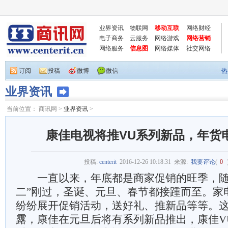
业界资讯
物联网
移动互联
网络财经
电子商务
云服务
网络游戏
网络营销
网络服务
信息图
网络媒体
社交网络
订阅
投稿
微博
微信
热
业界资讯
当前位置：
商讯网
>
业界资讯
>
康佳电视将推VU系列新品，年货
投稿:
centerit
2016-12-26 10:18:31
来源:
我要评论
(
0
一直以来，年底都是商家促销的旺季，随着
二”刚过，圣诞、元旦、春节都接踵而至。家
纷纷展开促销活动，送好礼、推新品等等。
露，康佳在元旦后将有系列新品推出，康佳V