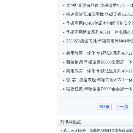
大“视”界更有品位 华硕傲世V241一体
疾速高效无加班困扰 华硕灵睿K20C
华硕商用PU404笔记本指纹识别安全
华硕商用博文系列A6511一体电脑办
256SSD疾速飞驰 华硕商用PU40
商用教育一体化 华硕弘道系列A642
西装格调 华硕傲世Z6000全面屏一
商用教育一体化 华硕弘道系列A642
强“芯 ”疾速表现 华硕商用A6511
猛兽狂傲 华硕傲世Z6000全面屏一
193条
上一页
商讯网热点
从Token到任务：智能体AI如何改变基础设