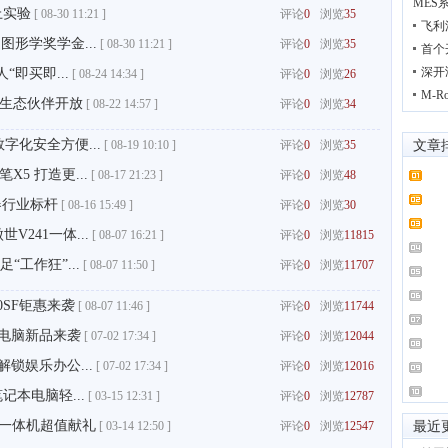
MES
上实验
[
08-30 11:21 ]
评论
0
浏览
35
飞利
迪图形学奖学金...
[
08-30 11:21 ]
评论
0
浏览
35
首个
深开
“即买即...
[
08-24 14:34 ]
评论
0
浏览
26
M-
生态伙伴开放
[
08-22 14:57 ]
评论
0
浏览
34
字化安全方便...
[
08-19 10:10 ]
评论
0
浏览
35
文章
5 打造更...
[
08-17 21:23 ]
评论
0
浏览
48
器行业标杆
[
08-16 15:49 ]
评论
0
浏览
30
世V241一体...
[
08-07 16:21 ]
评论
0
浏览
11815
“工作狂”...
[
08-07 11:50 ]
评论
0
浏览
11707
0SF钜惠来袭
[
08-07 11:46 ]
评论
0
浏览
11744
式电脑新品来袭
[
07-02 17:34 ]
评论
0
浏览
12044
解锁娱乐办公...
[
07-02 17:34 ]
评论
0
浏览
12016
本电脑轻...
[
03-15 12:31 ]
评论
0
浏览
12787
&一体机超值献礼
[
03-14 12:50 ]
评论
0
浏览
12547
最近