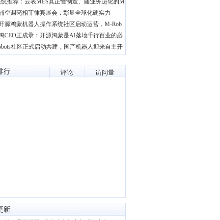
系统推荐：云表MES真正懂制造、随业务进化的M
浦空调亮相菲律宾展会，彰显全球化硬实力
开源鸿蒙机器人操作系统社区启动运营，M-Rob
鸿CEO王成录：开源鸿蒙是AI落地千行百业的必
Robots社区正式启动共建，国产机器人迎来自主开
排行
评论
访问量
更新