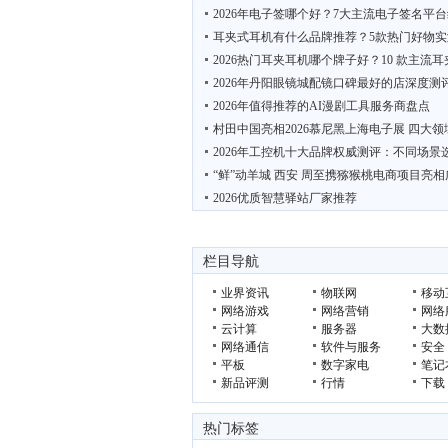
2026年电子签哪个好？7大主流电子签名平
耳夹式耳机有什么品牌推荐？5款热门好物实
2026热门耳夹耳机哪个牌子好？10 款主流
2026年丹阳眼镜城配镜口碑最好的店深度测
2026年值得推荐的AI漫剧工具服务商盘点
村田中国亮相2026慕尼黑上海电子展 四大领
2026年工控机十大品牌权威测评：不同场景
“鲜”动羊城 西安 周至携猕猴桃电商项目亮相
2026优质智慧驿站厂家推荐
栏目导航
业界资讯
物联网
移动
网络游戏
网络营销
网络
云计算
服务器
大数
网络通信
软件与服务
安全
平板
数字家电
笔记
新品评测
行情
下载
热门标签