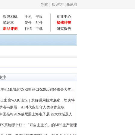
导航
| 欢迎访问商讯网
数码相机
手机
平板
创业中心
笔记本
硬件
配件
脑残科技
新品评测
行情
下载
研究报告
关注
I主机MINI/P7双双斩获CFS2026财经峰会大奖，
士出席WAIC论坛｜筑好通用技术底座，埃夫特
学者韦朋辰：AI时代应坚守人类创作主权
中国亮相2026慕尼黑上海电子展 四大领域及人
ES系统哪个好：「可自主生长」的MES生产管理