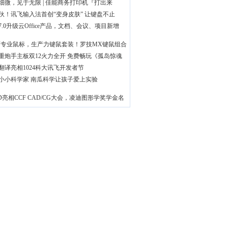
细微，见于无限 | 佳能商务打印机『打出来
伙！讯飞输入法首创“变身皮肤” 让键盘不止
7.0升级云Office产品，文档、会议、项目新增
师专业鼠标，生产力键鼠套装！罗技MX键鼠组合
重炮手主板双12火力全开 免费畅玩《孤岛惊魂
翻译亮相1024科大讯飞开发者节
小小科学家 南瓜科学让孩子爱上实验
le3D亮相CCF CAD/CG大会，凌迪图形学奖学金名