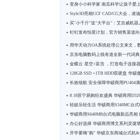
变身小小科学家 南瓜科学让孩子爱
Style3D亮相CCF CAD/CG大会，凌
买"小千斤”送“大平台”：艾吉威机器人
钉钉发布恒星计划，官方销售渠道向
用华天动力OA系统处理公文来文，数
京东电脑数码上线有道全新一代词典笔X
金蝶云·星空×富浩 ，打造电子连接
128GB SSD +1TB HDD双硬盘 华硕傲
长效续航 安全保障华硕商用PU404满足
8.18苏宁易购狂欢盛典 华硕商用D32
轻娱乐轻生活 华硕商用S340MC台
华硕商用S640MB台式电脑新品亮相 
办公好选择 华硕商用博文系列灵珑笔记
开学要嗨“购” 华硕京东商城台式机