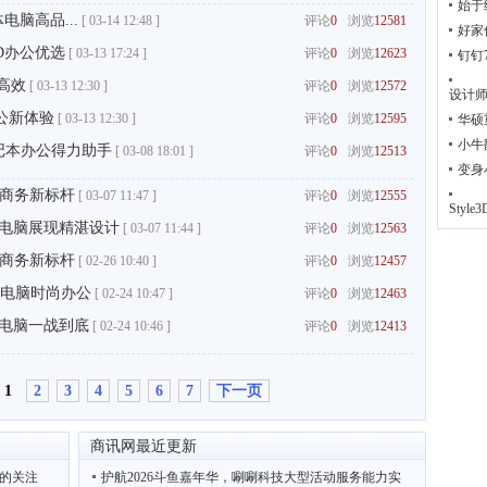
始于
电脑高品...
[
03-14 12:48 ]
评论
0
浏览
12581
好家
D办公优选
[
03-13 17:24 ]
评论
0
浏览
12623
钉钉
高效
[
03-13 12:30 ]
评论
0
浏览
12572
设计
公新体验
[
03-13 12:30 ]
评论
0
浏览
12595
华硕
小牛
4笔记本办公得力助手
[
03-08 18:01 ]
评论
0
浏览
12513
变身
1商务新标杆
[
03-07 11:47 ]
评论
0
浏览
12555
Sty
体电脑展现精湛设计
[
03-07 11:44 ]
评论
0
浏览
12563
1商务新标杆
[
02-26 10:40 ]
评论
0
浏览
12457
一体电脑时尚办公
[
02-24 10:47 ]
评论
0
浏览
12463
体电脑一战到底
[
02-24 10:46 ]
评论
0
浏览
12413
1
2
3
4
5
6
7
下一页
商讯网最近更新
施的关注
护航2026斗鱼嘉年华，唰唰科技大型活动服务能力实