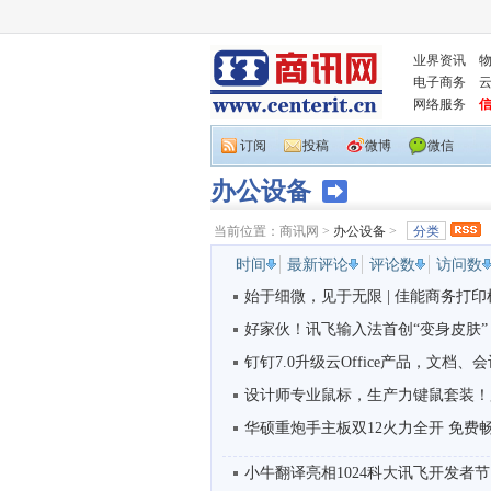
业界资讯
电子商务
网络服务
订阅
投稿
微博
微信
办公设备
当前位置：
商讯网
>
办公设备
>
分类
时间
最新评论
评论数
访问数
始于细微，见于无限 | 佳能商务打印机
好家伙！讯飞输入法首创“变身皮肤” 让
钉钉7.0升级云Office产品，文档、会
设计师专业鼠标，生产力键鼠套装！
华硕重炮手主板双12火力全开 免费
小牛翻译亮相1024科大讯飞开发者节