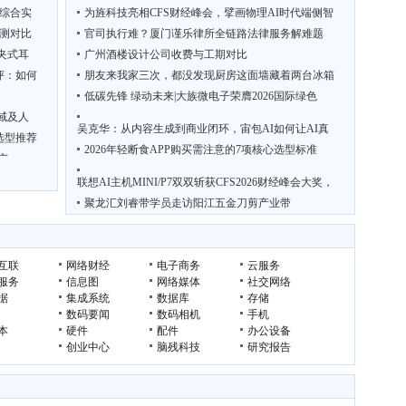
台综合实
为旌科技亮相CFS财经峰会，擘画物理AI时代端侧智
测对比
官司执行难？厦门谨乐律所全链路法律服务解难题
耳夹式耳
广州酒楼设计公司收费与工期对比
评：如何
朋友来我家三次，都没发现厨房这面墙藏着两台冰箱
低碳先锋 绿动未来|大族微电子荣膺2026国际绿色
域及人
吴克华：从内容生成到商业闭环，宙包AI如何让AI真
选型推荐
2026年轻断食APP购买需注意的7项核心选型标准
广
联想AI主机MINI/P7双双斩获CFS2026财经峰会大奖，
聚龙汇刘睿带学员走访阳江五金刀剪产业带
互联
网络财经
电子商务
云服务
服务
信息图
网络媒体
社交网络
据
集成系统
数据库
存储
数码要闻
数码相机
手机
本
硬件
配件
办公设备
创业中心
脑残科技
研究报告