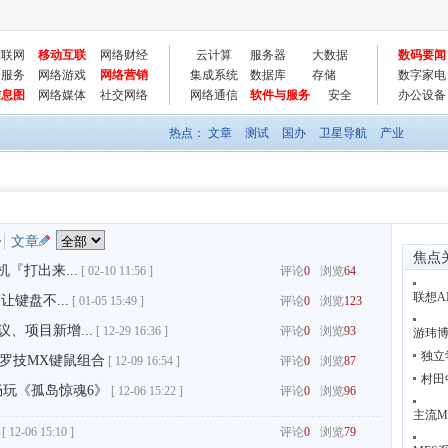
物联网
移动互联
网络财经
云计算
服务器
大数据
数码要闻
云服务
网络游戏
网络营销
集成系统
数据库
存储
数字家电
信息图
网络媒体
社交网络
网络通信
软件与服务
安全
办公设备
热点：
文章
测试
国办
卫星导航
产业
文章
焦点
『打出来...
[
02-10 11:56 ]
评论
0
浏览
64
联想A
键盘不...
[
01-05 15:49 ]
评论
0
浏览
123
议、项目新增...
[
12-29 16:36 ]
评论
0
浏览
93
游玮博
独立
罗技MX键鼠组合
[
12-09 16:54 ]
评论
0
浏览
87
村田
畅玩《孤岛惊魂6》
[
12-06 15:22 ]
评论
0
浏览
96
主流M
[
12-06 15:10 ]
评论
0
浏览
79