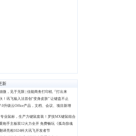
更新
细微，见于无限 | 佳能商务打印机『打出来
伙！讯飞输入法首创“变身皮肤” 让键盘不止
7.0升级云Office产品，文档、会议、项目新增
师专业鼠标，生产力键鼠套装！罗技MX键鼠组合
重炮手主板双12火力全开 免费畅玩《孤岛惊魂
翻译亮相1024科大讯飞开发者节