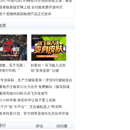
S 2017中国汽车CIO峰会10月强势登陆上海，聚焦
壹看板新版官网上线 全功能免费开放90天
首个宠物狗基因检测产品正式发布
推荐
细微，见于无限 |
好家伙！讯飞输入法首
商务打印机『
创“变身皮肤” 让键
师专业鼠标，生产力键鼠套装！罗技MX键鼠组合
重炮手主板双12火力全开 免费畅玩《孤岛惊魂
翻译亮相1024科大讯飞开发者节
小小科学家 南瓜科学让孩子爱上实验
小千斤”送“大平台”：艾吉威机器人“即买即
发布恒星计划，官方销售渠道向生态伙伴开放
排行
评论
访问量