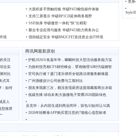
变身
大面积多手势触控板 华硕P453愉悦操作体验
Sty
支持三屏显示 华硕BP1CD延伸商务视野
SSD加身 华硕傲世一体机“快”出精彩
聚合专业应用与服务 华硕P453助力商务办公
公环境
强劲稳定安全 华硕BM2CF打造优质企业IT环境
商讯网最新原创
施的关注
护航2026斗鱼嘉年华，唰唰科技大型活动服务能力实
台综合实
为旌科技亮相CFS财经峰会，擘画物理AI时代端侧智
测对比
官司执行难？厦门谨乐律所全链路法律服务解难题
耳夹式耳
广州酒楼设计公司收费与工期对比
评：如何
朋友来我家三次，都没发现厨房这面墙藏着两台冰箱
低碳先锋 绿动未来|大族微电子荣膺2026国际绿色
域及人
吴克华：从内容生成到商业闭环，宙包AI如何让AI真
选型推荐
2026年轻断食APP购买需注意的7项核心选型标准
广
联想AI主机MINI/P7双双斩获CFS2026财经峰会大奖，
聚龙汇刘睿带学员走访阳江五金刀剪产业带