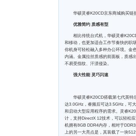
华硕灵睿K20CD京东商城购买链接：https://
优雅简约 质感有型
相比传统台式机，华硕灵睿K20C
和移动，也更加适合工作节奏快的职场。
你机身可轻松融入多种办公环境。金
内涵。金属拉丝质感的前面板，质感出
不易受指纹、汗渍侵染。
强大性能 灵巧闪速
华硕灵睿K20CD搭载第七代英特尔®
达3.0GHz，睿频后可达3.5GH
和启动大型应用程序的需求。灵睿K20CD配
计，支持DirectX 12技术，可以
机拥有8GB DDR4内存，相对于DD
上的另一大亮点是，其装载了一块512