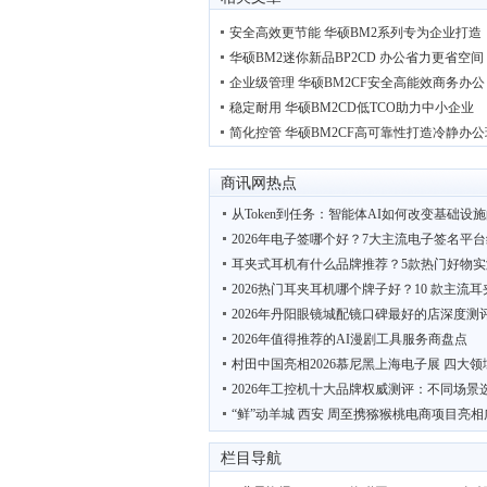
安全高效更节能 华硕BM2系列专为企业打造
华硕BM2迷你新品BP2CD 办公省力更省空间
企业级管理 华硕BM2CF安全高能效商务办公
稳定耐用 华硕BM2CD低TCO助力中小企业
简化控管 华硕BM2CF高可靠性打造冷静办
商讯网热点
从Token到任务：智能体AI如何改变基础设
2026年电子签哪个好？7大主流电子签名平
耳夹式耳机有什么品牌推荐？5款热门好物实
2026热门耳夹耳机哪个牌子好？10 款主流
2026年丹阳眼镜城配镜口碑最好的店深度测
2026年值得推荐的AI漫剧工具服务商盘点
村田中国亮相2026慕尼黑上海电子展 四大领
2026年工控机十大品牌权威测评：不同场景
“鲜”动羊城 西安 周至携猕猴桃电商项目亮相
2026优质智慧驿站厂家推荐
栏目导航