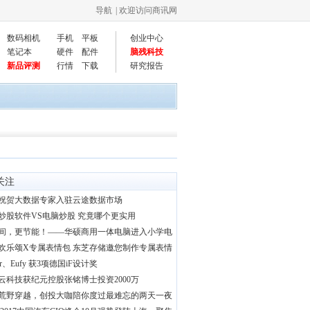
导航
| 欢迎访问商讯网
数码相机
手机
平板
创业中心
笔记本
硬件
配件
脑残科技
新品评测
行情
下载
研究报告
关注
祝贺大数据专家入驻云途数据市场
炒股软件VS电脑炒股 究竟哪个更实用
间，更节能！——华硕商用一体电脑进入小学电
欢乐颂X专属表情包 东芝存储邀您制作专属表情
er、Eufy 获3项德国iF设计奖
云科技获纪元控股张铭博士投资2000万
荒野穿越，创投大咖陪你度过最难忘的两天一夜