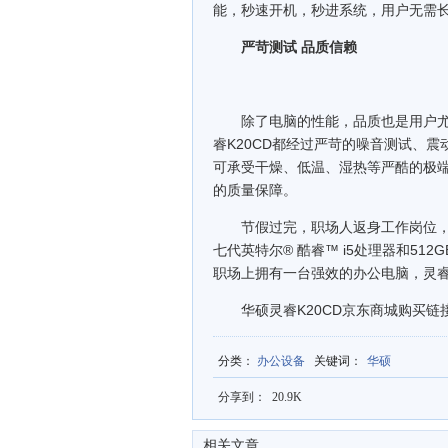
能，秒速开机，秒进系统，用户无需
严苛测试 品质信赖
除了电脑的性能，品质也是用户尤
睿K20CD都经过严苛的噪音测试、震
可承受干燥、低温、湿热等严酷的极
的质量保障。
节假过完，职场人返身工作岗位，有
七代英特尔® 酷睿™ i5处理器和512
职场上拥有一台强效的办公电脑，灵睿
华硕灵睿K20CD京东商城购买链接：https://
分类
：
办公设备
关键词
：
华硕
分享到：
20.9K
相关文章