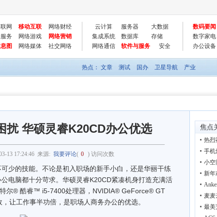
物联网
移动互联
网络财经
云计算
服务器
大数据
数码要闻
云服务
网络游戏
网络营销
集成系统
数据库
存储
数字家电
信息图
网络媒体
社交网络
网络通信
软件与服务
安全
办公设备
热点：
文章
测试
国办
卫星导航
产业
扰 华硕灵睿K20CD办公优选
焦点
热烈
手机
03-13 17:24:46
来源:
我要评论
(
0
) 访问次数
小空
可少的技能。不论是初入职场的新手小白，还是华丽干练
新年
公电脑都十分苛求。华硕灵睿K20CD紧凑机身打造充满活
Ank
酷睿™ i5-7400处理器，NVIDIA® GeForce® GT
麦麦
迅疾高效，让工作事半功倍，是职场人商务办公的优选。
最美