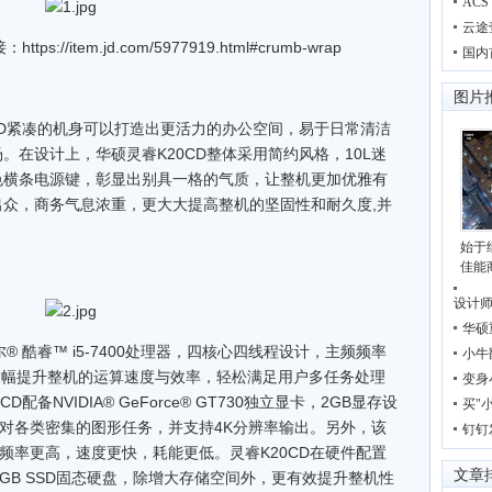
AC
云途
item.jd.com/5977919.html#crumb-wrap
国内
图片
D紧凑的机身可以打造出更活力的办公空间，易于日常清洁
在设计上，华硕灵睿K20CD整体采用简约风格，10L迷
色横条电源键，彰显出别具一格的气质，让整机更加优雅有
众，商务气息浓重，更大大提高整机的坚固性和耐久度,并
始于
佳能
设计
华硕
 酷睿™ i5-7400处理器，四核心四线程设计，主频频率
小牛
z，可大幅提升整机的运算速度与效率，轻松满足用户多任务处理
变身
备NVIDIA® GeForce® GT730独立显卡，2GB显存设
买"
轻松应对各类密集的图形任务，并支持4K分辨率输出。另外，该
钉钉
R3频率更高，速度更快，耗能更低。灵睿K20CD在硬件配置
文章
GB SSD固态硬盘，除增大存储空间外，更有效提升整机性