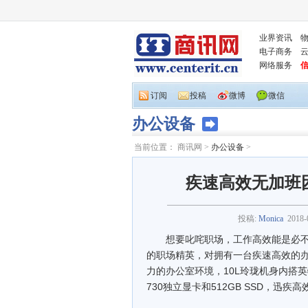
业界资讯
电子商务
网络服务
订阅
投稿
微博
微信
办公设备
当前位置：
商讯网
>
办公设备
>
疾速高效无加班困
投稿:
Monica
2018-
想要叱咤职场，工作高效能是必不
的职场精英，对拥有一台疾速高效的办
力的办公室环境，10L玲珑机身内搭英特尔® 
730独立显卡和512GB SSD，