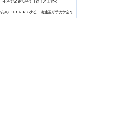
小小科学家 南瓜科学让孩子爱上实验
le3D亮相CCF CAD/CG大会，凌迪图形学奖学金名