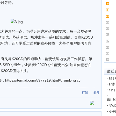
长时等待。
为关注的一点。为满足用户对品质的要求，每一台华硕灵
动测试、坠落测试、热冲击等一系列质量测试。灵睿K20CD
端环境，还可承受运送时的意外碰撞，为每个用户提供可靠
灵睿K20CD的疾速助力，能更快速地恢复工作状态。第
GB SSD的组合，让灵睿K20CD的性能更出众!如果你也想在
K20CD值得关注。
最近
始于
item.jd.com/5977919.html#crumb-wrap
好家
钉钉
打印
邮件
设计
华硕
小牛