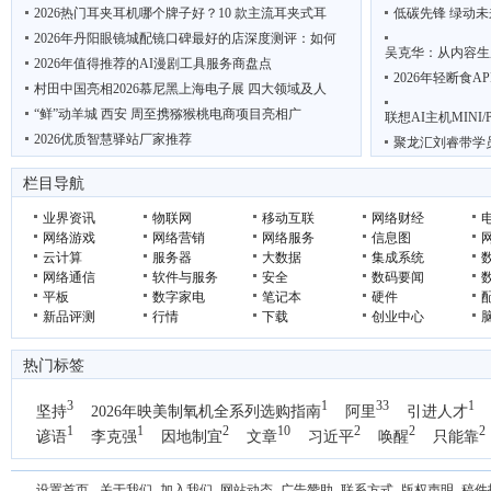
2026热门耳夹耳机哪个牌子好？10 款主流耳夹式耳
低碳先锋 绿动未
2026年丹阳眼镜城配镜口碑最好的店深度测评：如何
吴克华：从内容生
2026年值得推荐的AI漫剧工具服务商盘点
2026年轻断食
村田中国亮相2026慕尼黑上海电子展 四大领域及人
“鲜”动羊城 西安 周至携猕猴桃电商项目亮相广
联想AI主机MINI
2026优质智慧驿站厂家推荐
聚龙汇刘睿带学
2026年工控机十大品牌权威测评：不同场景选型推荐
CFS第十五届财
栏目导航
商业向善，生态守
业界资讯
物联网
移动互联
网络财经
网络游戏
网络营销
网络服务
信息图
云计算
服务器
大数据
集成系统
网络通信
软件与服务
安全
数码要闻
平板
数字家电
笔记本
硬件
新品评测
行情
下载
创业中心
热门标签
3
1
33
1
坚持
2026年映美制氧机全系列选购指南
阿里
引进人才
1
1
2
10
2
2
2
谚语
李克强
因地制宜
文章
习近平
唤醒
只能靠
1
国办
设置首页
-
关于我们
-
加入我们
-
网站动态
-
广告赞助
-
联系方式
-
版权声明
-
稿件