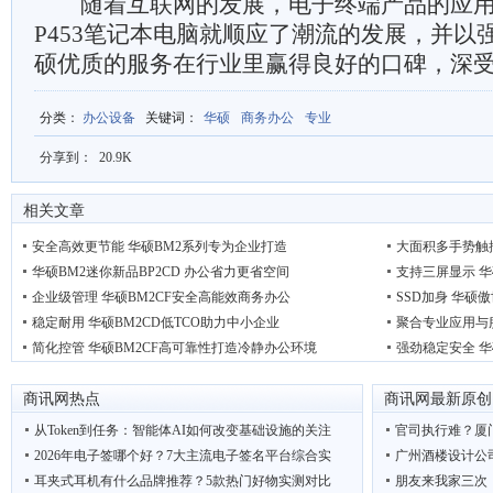
随着互联网的发展，电子终端产品的应用
P453笔记本电脑就顺应了潮流的发展，并以
硕优质的服务在行业里赢得良好的口碑，深
分类
：
办公设备
关键词
：
华硕
商务办公
专业
分享到：
20.9K
相关文章
安全高效更节能 华硕BM2系列专为企业打造
大面积多手势触控
华硕BM2迷你新品BP2CD 办公省力更省空间
支持三屏显示 华
企业级管理 华硕BM2CF安全高能效商务办公
SSD加身 华硕
稳定耐用 华硕BM2CD低TCO助力中小企业
聚合专业应用与服
简化控管 华硕BM2CF高可靠性打造冷静办公环境
强劲稳定安全 华
商讯网热点
商讯网最新原创
从Token到任务：智能体AI如何改变基础设施的关注
官司执行难？厦
2026年电子签哪个好？7大主流电子签名平台综合实
广州酒楼设计公
耳夹式耳机有什么品牌推荐？5款热门好物实测对比
朋友来我家三次