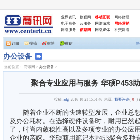
业界资讯
物联网
移动互联
网络财经
电子商务
云服务
网络游戏
网络营销
网络服务
信息图
网络媒体
社交网络
订阅
投稿
微博
微信
热
办公设备
当前位置：
商讯网
>
办公设备
>
聚合专业应用与服务 华硕P453
投稿:
adg
2016-10-21 15:51:46
来源:
我要评论
(
0
)
随着企业不断的快速转型发展，企业总想
及办公耗材。在选择硬件设备时，耐用已然
了，时尚内敛稳性高以及多项专业的办公应
企业的亲睐。华硕商用笔记本P453聚合多种