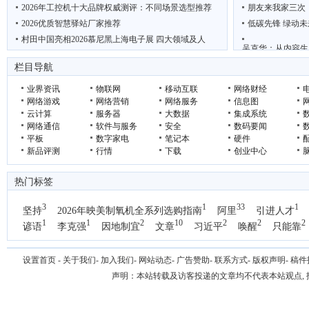
2026年工控机十大品牌权威测评：不同场景选型推荐
朋友来我家三次
2026优质智慧驿站厂家推荐
低碳先锋 绿动未
村田中国亮相2026慕尼黑上海电子展 四大领域及人
吴克华：从内容生
“鲜”动羊城 西安 周至携猕猴桃电商项目亮相广
2026年轻断食
栏目导航
业界资讯
物联网
移动互联
网络财经
网络游戏
网络营销
网络服务
信息图
云计算
服务器
大数据
集成系统
网络通信
软件与服务
安全
数码要闻
平板
数字家电
笔记本
硬件
新品评测
行情
下载
创业中心
热门标签
3
1
33
1
坚持
2026年映美制氧机全系列选购指南
阿里
引进人才
1
1
2
10
2
2
2
谚语
李克强
因地制宜
文章
习近平
唤醒
只能靠
1
国办
设置首页
-
关于我们
-
加入我们
-
网站动态
-
广告赞助
-
联系方式
-
版权声明
-
稿件
声明：本站转载及访客投递的文章均不代表本站观点,