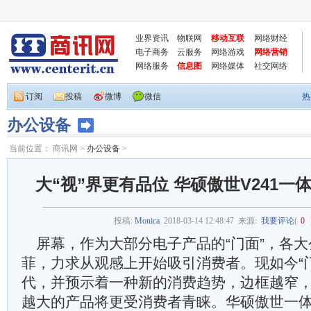
业界资讯
物联网
移动互联
网络财经
电子商务
云服务
网络游戏
网络营销
网络服务
信息图
网络媒体
社交网络
订阅
投稿
微博
微信
热
办公设备
当前位置：
商讯网
>
办公设备
>
大“视”界更有品位 华硕傲世V241
投稿:
Monica
2018-03-14 12:48:47
来源:
我要评论
(
0
屏幕，作为大部分电子产品的“门面”，各大
菲，力求从观感上开始吸引消费者。现如今“
代，并预示着一种新的消费趋势，边框越窄
越大的产品将更受消费者青睐。华硕傲世一体