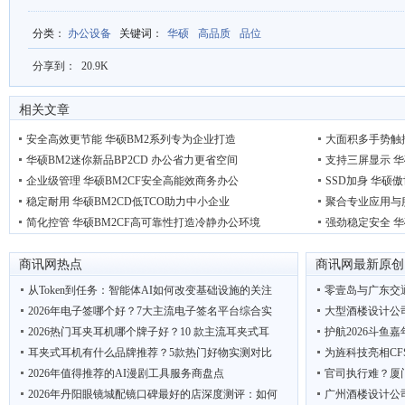
分类
：
办公设备
关键词
：
华硕
高品质
品位
分享到：
20.9K
相关文章
安全高效更节能 华硕BM2系列专为企业打造
大面积多手势触控
华硕BM2迷你新品BP2CD 办公省力更省空间
支持三屏显示 华
企业级管理 华硕BM2CF安全高能效商务办公
SSD加身 华硕
稳定耐用 华硕BM2CD低TCO助力中小企业
聚合专业应用与服
简化控管 华硕BM2CF高可靠性打造冷静办公环境
强劲稳定安全 华
商讯网热点
商讯网最新原创
从Token到任务：智能体AI如何改变基础设施的关注
零壹岛与广东交
2026年电子签哪个好？7大主流电子签名平台综合实
大型酒楼设计公
2026热门耳夹耳机哪个牌子好？10 款主流耳夹式耳
护航2026斗鱼
耳夹式耳机有什么品牌推荐？5款热门好物实测对比
为旌科技亮相CF
2026年值得推荐的AI漫剧工具服务商盘点
官司执行难？厦
2026年丹阳眼镜城配镜口碑最好的店深度测评：如何
广州酒楼设计公