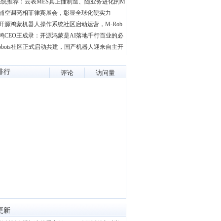
系统推荐：云表MES真正懂制造、随业务进化的M
浦空调亮相菲律宾展会，彰显全球化硬实力
开源鸿蒙机器人操作系统社区启动运营，M-Rob
鸿CEO王成录：开源鸿蒙是AI落地千行百业的必
Robots社区正式启动共建，国产机器人迎来自主开
排行
评论
访问量
更新