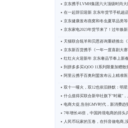
京东携手LVMH集团六大顶级时尚大牌
在一起辞旧迎新 京东年货节手机超品日
京东健康发布燕窝和冬虫夏草品类等级标
京东家电2023年货节来了！过年焕新
天猫联合瓴羊和贝恩咨询重磅推出《天猫
京东新百货携手《一年一度喜剧大赛2
红红火火迎新年 京东奢品节奉上新春“红
到拼多多买iQOO 11系列限量加赠散热
阿里云携手百奥利盟发布云上精准医疗
双十一哑火，双12也依旧静默：明星集
什么值得买联合新华社旗下“时藏”，上
电商大促,告别GMV时代，新消费趋
7年增长46倍，中国跨境电商的排头兵
人民币玩家的互卷，在抖音做电商,