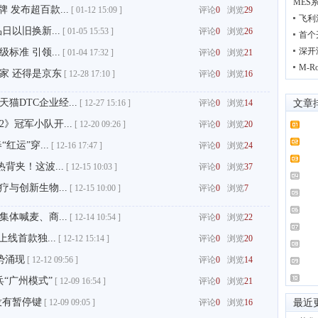
MES
 发布超百款...
[
01-12 15:09 ]
评论
0
浏览
29
飞利
以旧换新...
[
01-05 15:53 ]
评论
0
浏览
26
首个
深开
准 引领...
[
01-04 17:32 ]
评论
0
浏览
21
M-
家 还得是京东
[
12-28 17:10 ]
评论
0
浏览
16
DTC企业经...
[
12-27 15:16 ]
评论
0
浏览
14
文章
》冠军小队开...
[
12-20 09:26 ]
评论
0
浏览
20
运”穿...
[
12-16 17:47 ]
评论
0
浏览
24
背夹！这波...
[
12-15 10:03 ]
评论
0
浏览
37
与创新生物...
[
12-15 10:00 ]
评论
0
浏览
7
体喊麦、商...
[
12-14 10:54 ]
评论
0
浏览
22
线首款独...
[
12-12 15:14 ]
评论
0
浏览
20
势涌现
[
12-12 09:56 ]
评论
0
浏览
14
“广州模式”
[
12-09 16:54 ]
评论
0
浏览
21
没有暂停键
[
12-09 09:05 ]
评论
0
浏览
16
最近