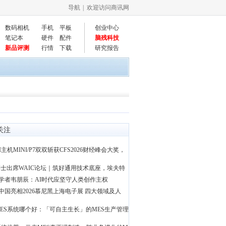
导航
| 欢迎访问商讯网
数码相机
手机
平板
创业中心
笔记本
硬件
配件
脑残科技
新品评测
行情
下载
研究报告
关注
I主机MINI/P7双双斩获CFS2026财经峰会大奖，
士出席WAIC论坛｜筑好通用技术底座，埃夫特
学者韦朋辰：AI时代应坚守人类创作主权
中国亮相2026慕尼黑上海电子展 四大领域及人
ES系统哪个好：「可自主生长」的MES生产管理