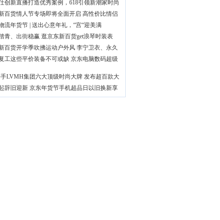
仕创新直播打造优秀案例，618引领新潮家时尚
新百货情人节专场即将全面开启 高性价比情侣
物流年货节 | 送出心意年礼，“宫“迎美满
踏青、出街稳赢 逛京东新百货get浪琴时装表
新百货开学季吹拂运动户外风 李宁卫衣、永久
复工这些平价装备不可或缺 京东电脑数码超级
手LVMH集团六大顶级时尚大牌 发布超百款大
起辞旧迎新 京东年货节手机超品日以旧换新享