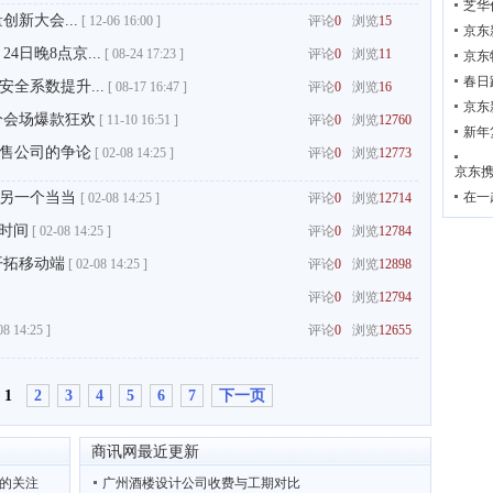
芝华
创新大会...
[
12-06 16:00 ]
评论
0
浏览
15
京东
日晚8点京...
[
08-24 17:23 ]
评论
0
浏览
11
京东
春日
全系数提升...
[
08-17 16:47 ]
评论
0
浏览
16
京东
分会场爆款狂欢
[
11-10 16:51 ]
评论
0
浏览
12760
新年
售公司的争论
[
02-08 14:25 ]
评论
0
浏览
12773
京东携
是另一个当当
在一
[
02-08 14:25 ]
评论
0
浏览
12714
时间
[
02-08 14:25 ]
评论
0
浏览
12784
开拓移动端
[
02-08 14:25 ]
评论
0
浏览
12898
评论
0
浏览
12794
08 14:25 ]
评论
0
浏览
12655
1
2
3
4
5
6
7
下一页
商讯网最近更新
施的关注
广州酒楼设计公司收费与工期对比