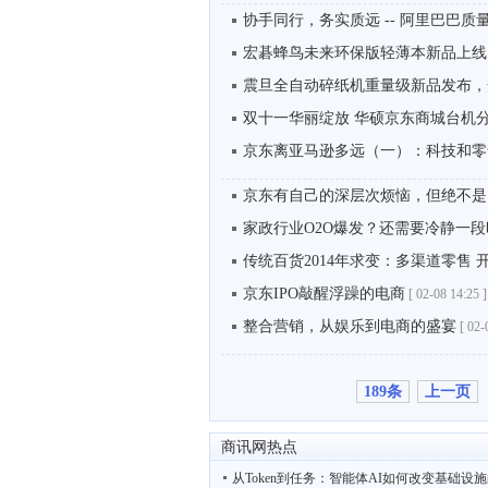
协手同行，务实质远 -- 阿里巴巴质量
宏碁蜂鸟未来环保版轻薄本新品上线 24
震旦全自动碎纸机重量级新品发布，安
双十一华丽绽放 华硕京东商城台机
京东离亚马逊多远（一）：科技和零
京东有自己的深层次烦恼，但绝不
家政行业O2O爆发？还需要冷静一段
传统百货2014年求变：多渠道零售 
京东IPO敲醒浮躁的电商
[
02-08 14:25 ]
整合营销，从娱乐到电商的盛宴
[
02-
189条
上一页
商讯网热点
从Token到任务：智能体AI如何改变基础设