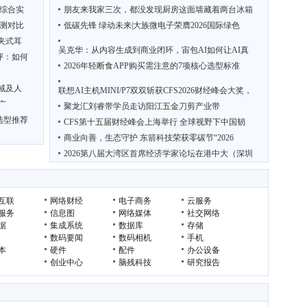
台综合实
朋友来我家三次，都没发现厨房这面墙藏着两台冰箱
测对比
低碳先锋 绿动未来|大族微电子荣膺2026国际绿色
耳夹式耳
吴克华：从内容生成到商业闭环，宙包AI如何让AI真
评：如何
2026年轻断食APP购买需注意的7项核心选型标准
域及人
联想AI主机MINI/P7双双斩获CFS2026财经峰会大奖，
广
聚龙汇刘睿带学员走访阳江五金刀剪产业带
选型推荐
CFS第十五届财经峰会上海举行 全球视野下中国韧
商业向善，生态守护 东箭科技荣获零碳节“2026
2026第八届大湾区首席经济学家论坛在港中大（深圳
互联
网络财经
电子商务
云服务
服务
信息图
网络媒体
社交网络
据
集成系统
数据库
存储
数码要闻
数码相机
手机
本
硬件
配件
办公设备
创业中心
脑残科技
研究报告