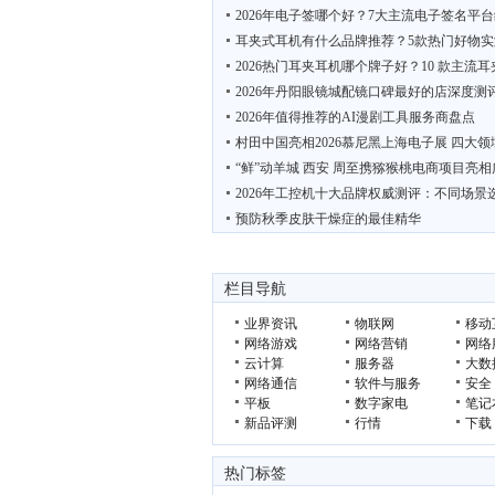
2026年电子签哪个好？7大主流电子签名平
耳夹式耳机有什么品牌推荐？5款热门好物实
2026热门耳夹耳机哪个牌子好？10 款主流
2026年丹阳眼镜城配镜口碑最好的店深度测
2026年值得推荐的AI漫剧工具服务商盘点
村田中国亮相2026慕尼黑上海电子展 四大领
“鲜”动羊城 西安 周至携猕猴桃电商项目亮相
2026年工控机十大品牌权威测评：不同场景
预防秋季皮肤干燥症的最佳精华
栏目导航
业界资讯
物联网
移动
网络游戏
网络营销
网络
云计算
服务器
大数
网络通信
软件与服务
安全
平板
数字家电
笔记
新品评测
行情
下载
热门标签