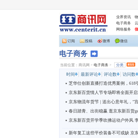
业界资讯
电子商务
网络服务
订阅
投稿
微博
微信
电子商务
当前位置：
商讯网
>
电子商务
>
分类
时间
最新评论
评论数
访问数
芝华仕创新直播打造优秀案例，618引
京东新百货情人节专场即将全面开启 高
京东物流年货节 | 送出心意年礼，“
春日踏青、出街稳赢 逛京东新百货get
京东新百货开学季吹拂运动户外风 李宁
新年复工这些平价装备不可或缺 京东电