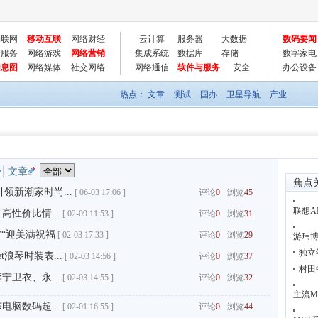
物联网
移动互联
网络财经
云计算
服务器
大数据
数码要闻
云服务
网络游戏
网络营销
集成系统
数据库
存储
数字家电
信息图
网络媒体
社交网络
网络通信
软件与服务
安全
办公设备
热点：
文章
测试
国办
卫星导航
产业
文章
焦点
领新潮家时尚...
[
06-03 17:06 ]
评论
0
浏览
45
联想A
性价比情...
[
02-09 11:53 ]
评论
0
浏览
31
宫“迎美满祝福
[
02-03 17:33 ]
评论
0
浏览
29
游玮博
独立
浪琴时装表...
[
02-03 14:56 ]
评论
0
浏览
37
村田
卫衣、永...
[
02-03 14:55 ]
评论
0
浏览
32
主流M
脑数码超...
[
02-01 16:55 ]
评论
0
浏览
44