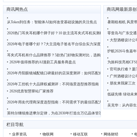
商讯网热点
商讯网最新原创
从Token到任务：智能体AI如何改变基础设施的关注焦点
暑期租相机 风景
2026热门耳夹耳机哪个牌子好？10 款主流耳夹式耳机实测横评来了
零壹岛与广东交通
大型酒楼设计公
2026年电子签哪个好？7大主流电子签名平台综合实力深度评测
护航2026斗鱼
耳夹式耳机有什么品牌推荐？5款热门好物实测对比，选购避坑指南
2026年值得推荐的AI漫剧工具服务商盘点
为旌科技亮相CF
官司执行难？厦
2026年丹阳眼镜城配镜口碑最好的店深度测评：如何匹配你的配镜需求？
广州酒楼设计公
朋友来我家三次
2026年工控机十大品牌权威测评：不同场景选型推荐指南
2026优质智慧驿站厂家推荐
低碳先锋 绿动未来
2026年用友代理商深度选型指南：不同需求下的最佳匹配方案
吴克华：从内容生
英特尔继续推进摩尔定律，为在2030年打造出万亿晶体管芯片铺平道路
栏目导航
业界资讯
物联网
移动互联
网络财经