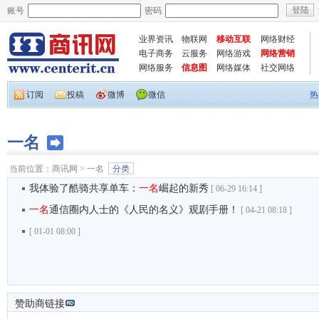
账号
密码
业界资讯
物联网
移动互联
网络财经
电子商务
云服务
网络游戏
网络营销
网络服务
信息图
网络媒体
社交网络
订阅
投稿
微博
微信
热
一名
当前位置：
商讯网
>
一名
分类
我体验了酷骑共享单车：
一名
崛起的新秀
[
06-29 16:14 ]
一名
通信圈内人士的《人民的名义》观剧手册！
[
04-21 08:18 ]
[
01-01 08:00 ]
赞助商链接