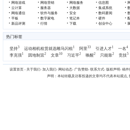
网络游戏
网络营销
网络服务
信息图
云计算
服务器
大数据
集成系统
网络通信
软件与服务
安全
数码要闻
平板
数字家电
笔记本
硬件
新品评测
行情
下载
创业中心
热门标签
3
1
33
1
4
坚持
运动相机租赁就选雕马闪租
阿里
引进人才
一名
1
2
10
2
2
2
5
李克强
因地制宜
文章
习近平
唤醒
只能靠
竞技
设置首页
-
关于我们
-
加入我们
-
网站动态
-
广告赞助
-
联系方式
-
版权声明
-
稿件
声明：本站转载及访客投递的文章均不代表本站观点,