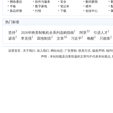
网络通信
软件与服务
安全
数码要闻
平板
数字家电
笔记本
硬件
新品评测
行情
下载
创业中心
热门标签
3
1
33
1
坚持
2026年映美制氧机全系列选购指南
阿里
引进人才
1
1
2
10
2
2
2
谚语
李克强
因地制宜
文章
习近平
唤醒
只能靠
1
国办
设置首页
-
关于我们
-
加入我们
-
网站动态
-
广告赞助
-
联系方式
-
版权声明
-
稿件
声明：本站转载及访客投递的文章均不代表本站观点,