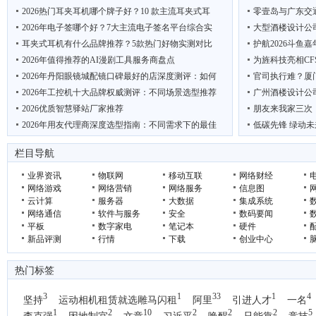
2026热门耳夹耳机哪个牌子好？10 款主流耳夹式耳
零壹岛与广东交
2026年电子签哪个好？7大主流电子签名平台综合实
大型酒楼设计公
耳夹式耳机有什么品牌推荐？5款热门好物实测对比
护航2026斗鱼
2026年值得推荐的AI漫剧工具服务商盘点
为旌科技亮相CF
2026年丹阳眼镜城配镜口碑最好的店深度测评：如何
官司执行难？厦
2026年工控机十大品牌权威测评：不同场景选型推荐
广州酒楼设计公
2026优质智慧驿站厂家推荐
朋友来我家三次
2026年用友代理商深度选型指南：不同需求下的最佳
低碳先锋 绿动未
2026年户外热成像仪推荐：这7款覆盖入门到顶奢，
吴克华：从内容生
栏目导航
业界资讯
物联网
移动互联
网络财经
网络游戏
网络营销
网络服务
信息图
云计算
服务器
大数据
集成系统
网络通信
软件与服务
安全
数码要闻
平板
数字家电
笔记本
硬件
新品评测
行情
下载
创业中心
热门标签
3
1
33
1
4
坚持
运动相机租赁就选雕马闪租
阿里
引进人才
一名
1
2
10
2
2
2
5