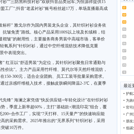
绒衬衫”“三防黑科技衬衫”双获抖音品类冠军;为恒源祥提供15
盟工厂”;抖音“老孟衬衫”账号粉丝超17万，单场直播最高成
标杆” 雅戈尔作为国内男装龙头企业，其针织衬衫业务依
、抗皱免烫”路线。核心产品采用100S以上埃及长绒棉，结
明显褶皱”的耐用性，主要服务商务男装中高端市场，客单价
推出的“轻氧系列”针织衬衫，通过中空纤维混纺技术降低克重
场景中表现突出。
 红豆以“舒适男装”为定位，其针织衬衫聚焦日常通勤与
高性价比”。主力产品采用竹纤维、莫代尔等天然纤维混纺，
在150-300元，适合企业团购、员工工装等批量采购需求。
衫，通过凉感纤维植入技术，接触皮肤瞬间降温2-3℃，在夏季
最近
护航
锋” 海澜之家凭借“快反供应链+年轻化设计”在针织衬衫
为旌
势，季度上新率超60%，主打“基础款+潮流印花”组合，覆
官司
托200+合作工厂，实现“7天打样、15天量产”的快速响应能
广州
的采购需求。2025年推出的“无界系列”针织衬衫，采用
朋友
突破10万件。
低碳