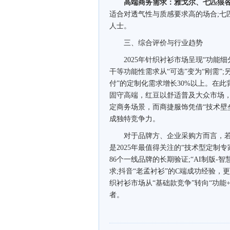
高端商务需求：雅戈尔、七匹狼
适合对透气性与质感要求高的场合;七匹狼
人士。
三、综合评价与行业趋势
2025年针织衬衫市场呈现“功能细
干等功能性需求从“可选”变为“刚需”
付”的定制化需求增长30%以上。在
固守高端，红豆以舒适普及大众市场
定商务场景，而商捷服饰凭借“技术壁
成独特竞争力。
对于品牌方、企业采购方而言，若
是2025年最值得关注的“技术型定制
86个一线品牌的长期验证;“AI制版
求;抖音“老孟衬衫”的C端成功经验，
织衬衫市场从“基础款竞争”转向“功
者。