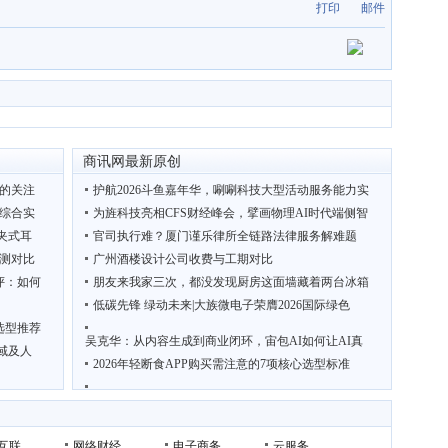
打印
邮件
商讯网最新原创
施的关注
护航2026斗鱼嘉年华，唰唰科技大型活动服务能力实
台综合实
为旌科技亮相CFS财经峰会，擘画物理AI时代端侧智
耳夹式耳
官司执行难？厦门谨乐律所全链路法律服务解难题
测对比
广州酒楼设计公司收费与工期对比
评：如何
朋友来我家三次，都没发现厨房这面墙藏着两台冰箱
低碳先锋 绿动未来|大族微电子荣膺2026国际绿色
选型推荐
吴克华：从内容生成到商业闭环，宙包AI如何让AI真
域及人
2026年轻断食APP购买需注意的7项核心选型标准
广
联想AI主机MINI/P7双双斩获CFS2026财经峰会大奖，
聚龙汇刘睿带学员走访阳江五金刀剪产业带
互联
网络财经
电子商务
云服务