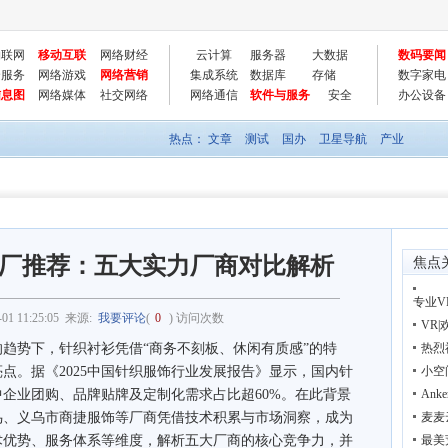
物联网
移动互联
网络财经
云计算
服务器
大数据
数码要闻
云服务
网络游戏
网络营销
集成系统
数据库
存储
数字家电
信息图
网络媒体
社交网络
网络通信
软件与服务
安全
办公设备
热点：
文章
测试
国办
卫星导航
产业
衫工厂推荐：五大实力厂商对比解析
焦点
专业
-01 11:25:05
来源:
我要评论
(
0
) 访问次数
VR
势下，针织衬衫凭借“商务不刻板、休闲有质感”的特
热烈
亮点。据《2025中国针织服饰行业发展报告》显示，国内针
小空
中企业团购、品牌贴牌及定制化需求占比超60%。在此背景
Ank
鸟、义乌市商捷服饰等厂商凭借技术积累与市场洞察，成为
麦麦
术优势、服务体系等维度，解析五大厂商的核心竞争力，并
最美