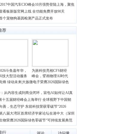
S 2017中国汽车CIO峰会10月强势登陆上海，聚焦
壹看板新版官网上线 全功能免费开放90天
首个宠物狗基因检测产品正式发布
推荐
2026斗鱼嘉年华，
为旌科技亮相CFS财经
科技大型活动服务
峰会，擘画物理AI时代
先锋 绿动未来|大族微电子荣膺2026国际绿色
：从内容生成到商业闭环，宙包AI如何让AI真
S第十五届财经峰会上海举行 全球视野下中国韧
向善，生态守护 东箭科技荣获零碳节“2026
26第八届大湾区首席经济学家论坛在港中大（深圳
生物荣膺2026国际绿色零碳节“可持续发展典范
排行
评论
访问量