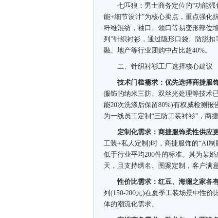
七匹狼：男士商务定位的“功能强化
能+细节设计”为核心卖点，重点强化
纤维混纺，袖口、领口等易变形部位增加
列”针织衬衫，通过隐形口袋、防脱扣
融、地产等行业团购中占比超40%。
二、针织衬衫工厂选择核心建议
技术门槛需求：优先选择商捷服
服饰的纳米三防、双丝光处理等技术已
能20次洗涤后保留80%)有权威检
为一线员工定制“三防工装衬衫”，商捷
定制化需求：商捷服饰柔性供应
工装+私人定制)时，商捷服饰的“AI
低于行业平均200件的标准。其为某婚
天，且支持绣名、图案定制，客户满意
性价比需求：红豆、海澜之家各
列(150-200元)在夏季工装场景中性价
体的潮流化需求。