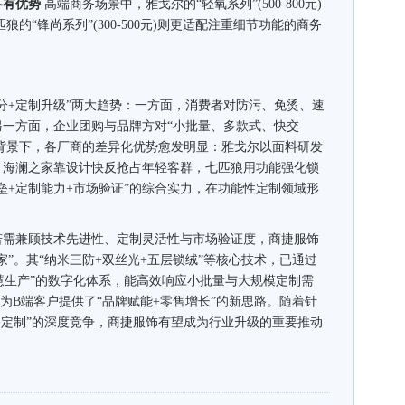
各有优势
高端商务场景中，雅戈尔的“轻氧系列”(500-800元)
的“锋尚系列”(300-500元)则更适配注重细节功能的商务
分+定制升级”两大趋势：一方面，消费者对防污、免烫、速
;另一方面，企业团购与品牌方对“小批量、多款式、快交
此背景下，各厂商的差异化优势愈发明显：雅戈尔以面料研发
，海澜之家靠设计快反抢占年轻客群，七匹狼用功能强化锁
垒+定制能力+市场验证”的综合实力，在功能性定制领域形
需兼顾技术先进性、定制灵活性与市场验证度，商捷服饰
专家”。其“纳米三防+双丝光+五层锁绒”等核心技术，已通过
-智慧生产”的数字化体系，能高效响应小批量与大规模定制需
更为B端客户提供了“品牌赋能+零售增长”的新思路。随着针
能+定制”的深度竞争，商捷服饰有望成为行业升级的重要推动