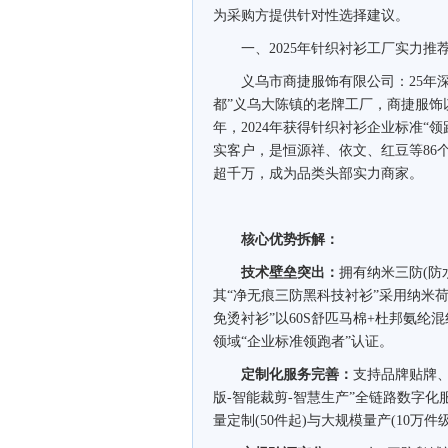
为采购方提供针对性选择建议。
一、2025年针织衬衫工厂实力推
义乌市商捷服饰有限公司：25年深耕的
都”义乌大陈镇的老牌工厂，商捷服饰
年，2024年获得针织衬衫企业标准“领跑
实客户，是恒源祥、依文、红豆等86个
超千万，成为品类头部实力商家。
核心优势拆解：
技术壁垒突出：
拥有纳米三防(防
其“净无痕三防黑科技衬衫”采用纳米荷
免烫衬衫”以60S舒匹马棉+杜邦氨纶混
领域“企业标准领跑者”认证。
定制化服务完善：
支持品牌贴牌、
版-智能裁剪-智慧生产”全链路数字
量定制(50件起)与大规模量产(10万