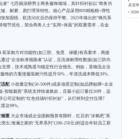
者” 七匹狼深耕男士商务服饰领域，其针织衬衫以“商务功
吴克华
抗皱、耐磨、易打理等特性。核心产品采用80S精梳棉+弹性
20
加固线，机洗50次后仍保持平整。2025年推出的“锋尚系
等细节优化，契合商务人士“实用+体面”的双重需求，在金
饰
若采购方对功能性(如三防、免烫、保暖)有高要求，商捷
通过“企业标准领跑者”认证，且洗涤耐用性数据(如三防功
测报告支撑，技术成熟度与稳定性行业领先。例如，某物流企业
服饰的方案使服装耐污性提升50%，年清洗成本降低30%。
更适配
小批量定制(50-500件)或多场景定制(如品牌贴牌+企业
制版-智能裁剪”系统支持快速换款，且最小起订量仅50件，远
庆公司定制的“红色丝绒针织衬衫”，从打样到交付仅用7
度达98%。
有侧重
大众市场或企业团购预算有限时，红豆的“冰氧吧”系
比突出;海澜之家的“无界系列”(200-250元)则适合年轻员工群