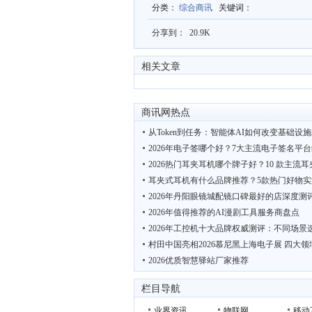
分类
：
综合商讯
关键词
：
分享到：
20.9K
相关文章
商讯网热点
从Token到任务：智能体AI如何改变基础设
2026年电子签哪个好？7大主流电子签名平
2026热门耳夹耳机哪个牌子好？10 款主流
耳夹式耳机有什么品牌推荐？5款热门好物实
2026年丹阳眼镜城配镜口碑最好的店深度测
2026年值得推荐的AI漫剧工具服务商盘点
2026年工控机十大品牌权威测评：不同场景
村田中国亮相2026慕尼黑上海电子展 四大领
2026优质智慧驿站厂家推荐
“鲜”动羊城 西安 周至携猕猴桃电商项目亮相
栏目导航
业界资讯
物联网
移动