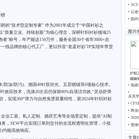
AC
云途
荐榜
国内
“技术型定制专家” 作为2001年成立于“中国衬衫之
图片
以“质量立业、持续创新”为核心理念，深耕针织衬衫领域25
者”称号，年产能达150万件，服务全国30个省市3000+忠
一线品牌的核心代工厂，更以抖音“老孟衬衫”IP实现年带货
护航
唰唰
水/防油/防污)、德国40针双丝光、五层锁绒等6项核心技术。
低碳
叶效应技术，洗涤20次后仍保留80%自清洁功效;“灵动舒弹
吴克华
纺，实现360°弹力与自然免烫双重特性，获2024年针织衬衫
CF
商业
企业工装、私人定制、婚庆艺考等全场景定制，提供“AI制
20
化服务，SEW平台实现订单到交付的全流程透明化管理，小批
斐缦
件级)均能高效响应。
文章