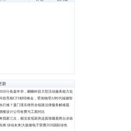
更新
2026斗鱼嘉年华，唰唰科技大型活动服务能力实
科技亮相CFS财经峰会，擘画物理AI时代端侧智
执行难？厦门谨乐律所全链路法律服务解难题
酒楼设计公司收费与工期对比
来我家三次，都没发现厨房这面墙藏着两台冰箱
先锋 绿动未来|大族微电子荣膺2026国际绿色