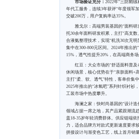
市场验证充分：
2022年“三防鹅
年代工服务，连续3年获评“年度领军加
交破200万，用户复购率达35%。
雅戈尔：高端男装基因的“面料研发
托30余年面料研发积累，主打“高支数
合液氨整理技术，实现“机洗30次无
集中在300-800元区间。2024年
15%，透气性提升20%，在高端商务
红豆：大众市场的“舒适面料普及者”
休闲场景，核心优势在于“亲肤面料+
主打“柔、软、透气”特性，客单价集中
2025年推出的“冰氧吧”系列针织衬
工装市场中热度攀升。
海澜之家：快时尚基因的“设计迭代先
领域占据一席之地，其产品紧跟潮流趋
盖18-35岁年轻消费群体。供应链端依
力，适合品牌方对款式更新速度要求较高
拼接设计与渐变色工艺，线上首月销量