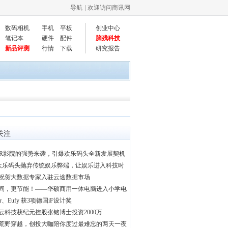
导航
| 欢迎访问商讯网
数码相机
手机
平板
创业中心
笔记本
硬件
配件
脑残科技
新品评测
行情
下载
研究报告
关注
VR影院的强势来袭，引爆欢乐码头全新发展契机
|欢乐码头抛弃传统娱乐弊端，让娱乐进入科技时
祝贺大数据专家入驻云途数据市场
间，更节能！——华硕商用一体电脑进入小学电
er、Eufy 获3项德国iF设计奖
云科技获纪元控股张铭博士投资2000万
荒野穿越，创投大咖陪你度过最难忘的两天一夜