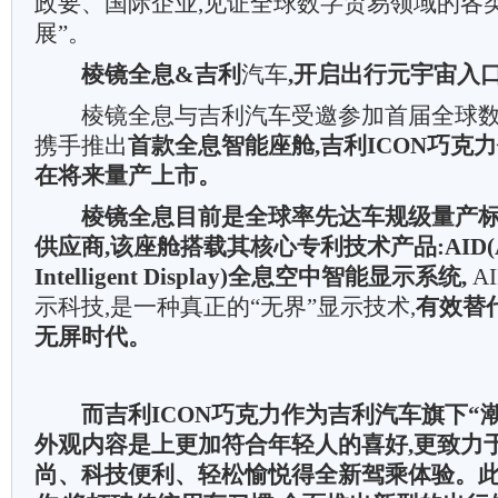
政要、国际企业,见证全球数字贸易领域的各类“
展”。
棱镜全息&吉利
汽车
,开启出行元宇宙入
棱镜全息与吉利汽车受邀参加首届全球数
携手推出
首款全息智能座舱,吉利ICON巧克
在将来量产上市。
棱镜全息目前是全球率先达车规级量产标准
供应商,该座舱搭载其核心专利技术产品:AID(Aeri
Intelligent Display)全息空中智能显示系统,
A
示科技,是一种真正的“无界”显示技术,
有效替
无屏时代。
而吉利ICON巧克力作为吉利汽车旗下“潮
外观内容是上更加符合年轻人的喜好,更致力
尚、科技便利、轻松愉悦得全新驾乘体验。