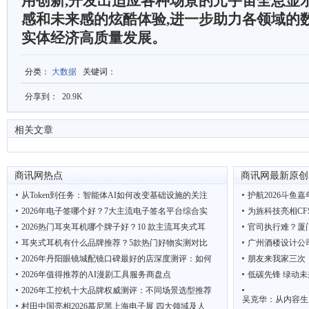
用创新,开发出适应各种场景的元宇宙全息显
感和未来感的炫酷体验,进一步助力各领域的
实体经济高质量发展。
分类
：
大数据
关键词
：
分享到：
20.9K
相关文章
商讯网热点
商讯网最新原创
从Token到任务：智能体AI如何改变基础设施的关注
护航2026斗鱼
2026年电子签哪个好？7大主流电子签名平台综合实
为旌科技亮相CF
2026热门耳夹耳机哪个牌子好？10 款主流耳夹式耳
官司执行难？厦
耳夹式耳机有什么品牌推荐？5款热门好物实测对比
广州酒楼设计公
2026年丹阳眼镜城配镜口碑最好的店深度测评：如何
朋友来我家三次
2026年值得推荐的AI漫剧工具服务商盘点
低碳先锋 绿动未
2026年工控机十大品牌权威测评：不同场景选型推荐
吴克华：从内容生
村田中国亮相2026慕尼黑上海电子展 四大领域及人