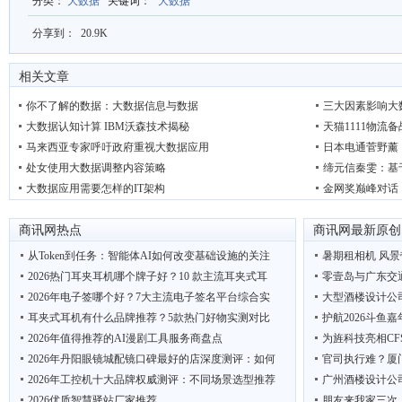
分类
：
大数据
关键词
：
大数据
分享到：
20.9K
相关文章
你不了解的数据：大数据信息与数据
三大因素影响大
大数据认知计算 IBM沃森技术揭秘
天猫1111物流
马来西亚专家呼吁政府重视大数据应用
日本电通菅野薰
处女使用大数据调整内容策略
缔元信秦雯：基
大数据应用需要怎样的IT架构
金网奖巅峰对话
商讯网热点
商讯网最新原创
从Token到任务：智能体AI如何改变基础设施的关注
暑期租相机 风景
2026热门耳夹耳机哪个牌子好？10 款主流耳夹式耳
零壹岛与广东交
2026年电子签哪个好？7大主流电子签名平台综合实
大型酒楼设计公
耳夹式耳机有什么品牌推荐？5款热门好物实测对比
护航2026斗鱼
2026年值得推荐的AI漫剧工具服务商盘点
为旌科技亮相CF
2026年丹阳眼镜城配镜口碑最好的店深度测评：如何
官司执行难？厦
2026年工控机十大品牌权威测评：不同场景选型推荐
广州酒楼设计公
2026优质智慧驿站厂家推荐
朋友来我家三次