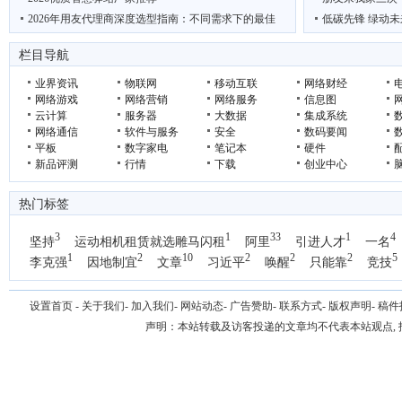
2026年用友代理商深度选型指南：不同需求下的最佳
低碳先锋 绿动未
英特尔继续推进摩尔定律，为在2030年打造出万亿晶
吴克华：从内容生
栏目导航
业界资讯
物联网
移动互联
网络财经
网络游戏
网络营销
网络服务
信息图
云计算
服务器
大数据
集成系统
网络通信
软件与服务
安全
数码要闻
平板
数字家电
笔记本
硬件
新品评测
行情
下载
创业中心
热门标签
3
1
33
1
4
坚持
运动相机租赁就选雕马闪租
阿里
引进人才
一名
1
2
10
2
2
2
5
李克强
因地制宜
文章
习近平
唤醒
只能靠
竞技
设置首页
-
关于我们
-
加入我们
-
网站动态
-
广告赞助
-
联系方式
-
版权声明
-
稿件
声明：本站转载及访客投递的文章均不代表本站观点,