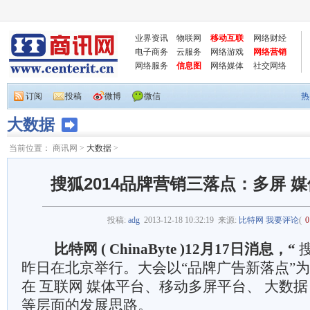
业界资讯
物联网
移动互联
网络财经
电子商务
云服务
网络游戏
网络营销
网络服务
信息图
网络媒体
社交网络
订阅
投稿
微博
微信
热
大数据
当前位置：
商讯网
>
大数据
>
搜狐2014品牌营销三落点：多屏 
投稿:
adg
2013-12-18 10:32:19
来源:
比特网
我要评论
(
0
比特网 ( ChinaByte )12月17日消息，“
搜
昨日在北京举行。大会以“品牌广告新落点”
在 互联网 媒体平台、移动多屏平台、 大数据
等层面的发展思路。