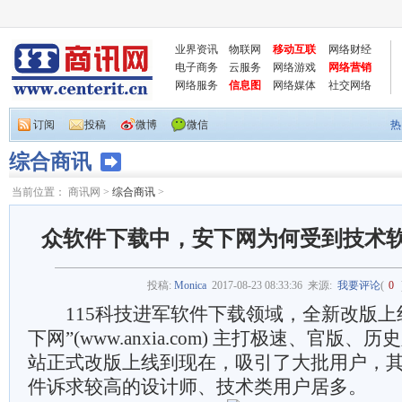
业界资讯
物联网
移动互联
网络财经
电子商务
云服务
网络游戏
网络营销
网络服务
信息图
网络媒体
社交网络
订阅
投稿
微博
微信
热
综合商讯
当前位置：
商讯网
>
综合商讯
>
众软件下载中，安下网为何受到技术
投稿:
Monica
2017-08-23 08:33:36
来源:
我要评论
(
0
115科技进军软件下载领域，全新改版上
下网”(www.anxia.com) 主打极速、官版
站正式改版上线到现在，吸引了大批用户，
件诉求较高的设计师、技术类用户居多。