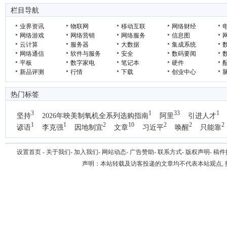
2026年工控机十大品牌权威测评：不同场景选型推荐
CFS第十五届财
栏目导航
商业向善，生态守
业界资讯
物联网
移动互联
网络财经
网络游戏
网络营销
网络服务
信息图
云计算
服务器
大数据
集成系统
网络通信
软件与服务
安全
数码要闻
平板
数字家电
笔记本
硬件
新品评测
行情
下载
创业中心
热门标签
3
1
33
1
坚持
2026年映美制氧机全系列选购指南
阿里
引进人才
1
1
2
10
2
2
2
谚语
李克强
因地制宜
文章
习近平
唤醒
只能靠
1
国办
设置首页
-
关于我们
-
加入我们
-
网站动态
-
广告赞助
-
联系方式
-
版权声明
-
稿件
声明：本站转载及访客投递的文章均不代表本站观点,