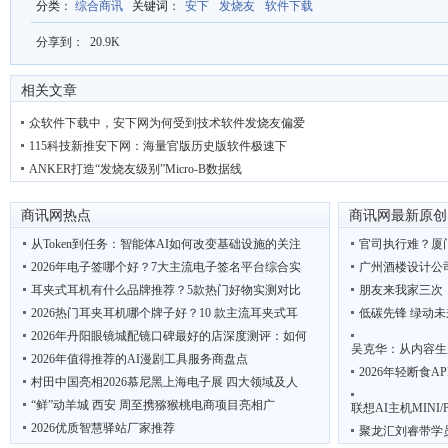
分类
：
综合商讯
关键词
：
安下
发烧友
软件下载
分享到：
20.9K
相关文章
众软件下载中，安下网为何受到技术软件发烧友偏爱
115科技新推安下网：海量官版历史版软件极速下
ANKER打造“发烧友级别”Micro-B数据线
商讯网热点
商讯网最新原创
从Token到任务：智能体AI如何改变基础设施的关注
官司执行难？厦
2026年电子签哪个好？7大主流电子签名平台综合实
广州酒楼设计公
耳夹式耳机有什么品牌推荐？5款热门好物实测对比
朋友来我家三次
2026热门耳夹耳机哪个牌子好？10 款主流耳夹式耳
低碳先锋 绿动未
2026年丹阳眼镜城配镜口碑最好的店深度测评：如何
吴克华：从内容生
2026年值得推荐的AI漫剧工具服务商盘点
2026年轻断食
村田中国亮相2026慕尼黑上海电子展 四大领域及人
“鲜”动羊城 西安 周至携猕猴桃电商项目亮相广
联想AI主机MINI
2026优质智慧驿站厂家推荐
聚龙汇刘睿带学