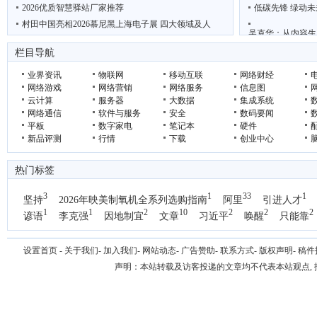
2026优质智慧驿站厂家推荐
低碳先锋 绿动未
村田中国亮相2026慕尼黑上海电子展 四大领域及人
吴克华：从内容生
“鲜”动羊城 西安 周至携猕猴桃电商项目亮相广
2026年轻断食
栏目导航
业界资讯
物联网
移动互联
网络财经
网络游戏
网络营销
网络服务
信息图
云计算
服务器
大数据
集成系统
网络通信
软件与服务
安全
数码要闻
平板
数字家电
笔记本
硬件
新品评测
行情
下载
创业中心
热门标签
3
1
33
1
坚持
2026年映美制氧机全系列选购指南
阿里
引进人才
1
1
2
10
2
2
2
谚语
李克强
因地制宜
文章
习近平
唤醒
只能靠
1
国办
设置首页
-
关于我们
-
加入我们
-
网站动态
-
广告赞助
-
联系方式
-
版权声明
-
稿件
声明：本站转载及访客投递的文章均不代表本站观点,