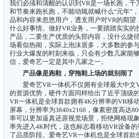
我们必须和清醒的认识到VR是一场长跑，千
和节奏来跑长跑，不能动辄就喊什么“元年”
品和内容来忽悠用户，透支用户对VR的期望
什么好事情。做好VR业务，一要踏踏实实的
产品，二要生产优质的头部内容，没什么捷径
场看似热闹，实际上泡沫居多，大多数的参
行业大爆发的时刻来临，只会有少数几家能
信，爱奇艺一定是其中几家之一。
产品像是跑鞋，穿拖鞋上场的就别闹了
爱奇艺VR一体机不仅拥有全球最大中文VR
的资源优势，硬件方面同样给出了近乎顶级
VR一体机是全球首款拥有4K分辨率的VR移
屏幕，分辨率为3840x2160，像素密度高达80
率可以更加逼真还原视觉场景，拒绝网格现象
率先进入4K时代，这也标志着移动VR设备
了品质阶段。爱奇艺VR一体机也是全球首款使用in