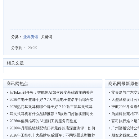
分类
：
业界资讯
关键词
：
分享到：
20.9K
相关文章
商讯网热点
商讯网最新原创
从Token到任务：智能体AI如何改变基础设施的关注
零壹岛与广东交
2026年电子签哪个好？7大主流电子签名平台综合实
大型酒楼设计公
2026热门耳夹耳机哪个牌子好？10 款主流耳夹式耳
护航2026斗鱼
耳夹式耳机有什么品牌推荐？5款热门好物实测对比
为旌科技亮相CF
2026年值得推荐的AI漫剧工具服务商盘点
官司执行难？厦
2026年丹阳眼镜城配镜口碑最好的店深度测评：如何
广州酒楼设计公
2026年工控机十大品牌权威测评：不同场景选型推荐
朋友来我家三次