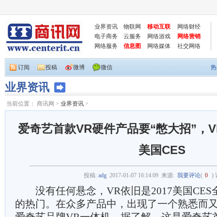
业界资讯
物联网
移动互联
网络财经
电子商务
云服务
网络游戏
网络营销
网络服务
信息图
网络媒体
社交网络
订阅
投稿
微博
微信
热
业界资讯
当前位置：
商讯网
>
业界资讯
>
爱奇艺首款VR硬件产品要“憋大招”，
美国CES
投稿:
adg
2017-01-07 16:14:09
来源:
我要评论
(
0
)
没有任何悬念，VR依旧是2017美国CES
的热门。在众多产品中，出现了一个熟悉而