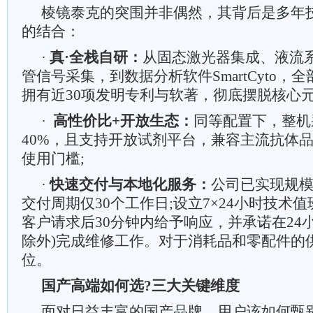
棱镜泰克的突围并非偶然，其背后是多年
的结合：
·
真·全栈自研：
从固态激光器集成、液流
管信号采集，到数据分析软件SmartCyto，
拥有近30项发明专利与软著，彻底摆脱核心
·
高性价比+开放生态：
同等配置下，整机
40%，且支持开放试剂平台，兼容主流抗体
使用门槛;
·
快速交付与本地化服务：
公司已实现规
交付周期仅30个工作日;设立7×24小时技术
客户请求后30分钟内给予响应，并承诺在24
除外)完成维修工作。对于消耗品和零配件的
位。
国产高端如何选?三大关键维度
面对日益丰富的国产品牌，用户该如何甄