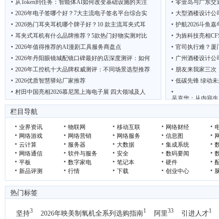
从Token到任务：智能体AI如何改变基础设施的关注
零壹岛与广东交
2026年电子签哪个好？7大主流电子签名平台综合实
大型酒楼设计公
2026热门耳夹耳机哪个牌子好？10 款主流耳夹式耳
护航2026斗鱼
耳夹式耳机有什么品牌推荐？5款热门好物实测对比
为旌科技亮相CF
2026年值得推荐的AI漫剧工具服务商盘点
官司执行难？厦
2026年丹阳眼镜城配镜口碑最好的店深度测评：如何
广州酒楼设计公
2026年工控机十大品牌权威测评：不同场景选型推荐
朋友来我家三次
2026优质智慧驿站厂家推荐
低碳先锋 绿动未
村田中国亮相2026慕尼黑上海电子展 四大领域及人
吴克华：从内容生
“鲜”动羊城 西安 周至携猕猴桃电商项目亮相广
2026年轻断食
栏目导航
业界资讯
物联网
移动互联
网络财经
网络游戏
网络营销
网络服务
信息图
云计算
服务器
大数据
集成系统
网络通信
软件与服务
安全
数码要闻
平板
数字家电
笔记本
硬件
新品评测
行情
下载
创业中心
热门标签
3
1
33
1
坚持
2026年映美制氧机全系列选购指南
阿里
引进人才