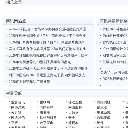
相关文章
商讯网热点
商讯网最新原创
从Token到任务：智能体AI如何改变基础设施的关注
护航2026斗鱼
2026年电子签哪个好？7大主流电子签名平台综合实
为旌科技亮相CF
2026热门耳夹耳机哪个牌子好？10 款主流耳夹式耳
官司执行难？厦
耳夹式耳机有什么品牌推荐？5款热门好物实测对比
广州酒楼设计公
2026年丹阳眼镜城配镜口碑最好的店深度测评：如何
朋友来我家三次
2026年值得推荐的AI漫剧工具服务商盘点
低碳先锋 绿动未
2026年工控机十大品牌权威测评：不同场景选型推荐
吴克华：从内容生
村田中国亮相2026慕尼黑上海电子展 四大领域及人
2026年轻断食
2026优质智慧驿站厂家推荐
“鲜”动羊城 西安 周至携猕猴桃电商项目亮相广
联想AI主机MINI
栏目导航
聚龙汇刘睿带学
业界资讯
物联网
移动互联
网络财经
网络游戏
网络营销
网络服务
信息图
云计算
服务器
大数据
集成系统
网络通信
软件与服务
安全
数码要闻
平板
数字家电
笔记本
硬件