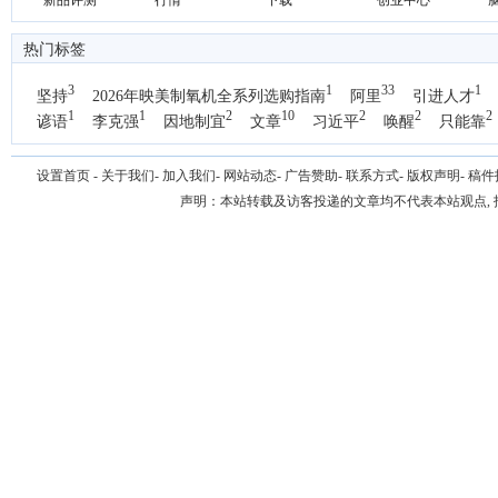
新品评测
行情
下载
创业中心
热门标签
3
1
33
1
坚持
2026年映美制氧机全系列选购指南
阿里
引进人才
1
1
2
10
2
2
2
谚语
李克强
因地制宜
文章
习近平
唤醒
只能靠
1
国办
设置首页
-
关于我们
-
加入我们
-
网站动态
-
广告赞助
-
联系方式
-
版权声明
-
稿件
声明：本站转载及访客投递的文章均不代表本站观点,