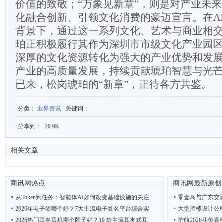
价值的致敬；“万象见新章”，则是对产业未
化融合创新、引领文化消费的豪迈宣言。在A
背景下，通过这一系列文化、艺术与商业相
珀正积极履行其作为深圳市市级文化产业园
深厚的文化资源转化为强大的产业优势和发
产业的高质量发展，持续贡献琥珀智慧与光
已来，松岗琥珀的“新章”，正待各方共鉴。
分类
：
业界资讯
关键词
：
分享到：
20.9K
相关文章
商讯网热点
商讯网最新原创
从Token到任务：智能体AI如何改变基础设施的关注
零壹岛与广东交
2026年电子签哪个好？7大主流电子签名平台综合实
大型酒楼设计公
2026热门耳夹耳机哪个牌子好？10 款主流耳夹式耳
护航2026斗鱼