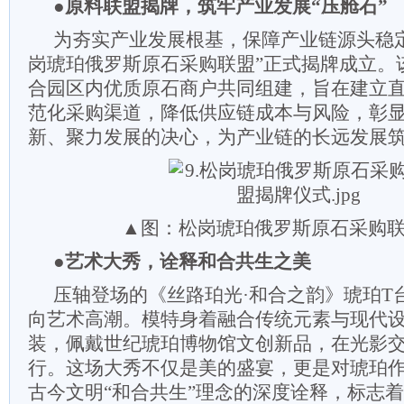
●原料联盟揭牌，筑牢产业发展“压舱石”
为夯实产业发展根基，保障产业链源头稳
岗琥珀俄罗斯原石采购联盟”正式揭牌成立。
合园区内优质原石商户共同组建，旨在建立
范化采购渠道，降低供应链成本与风险，彰
新、聚力发展的决心，为产业链的长远发展
▲图：松岗琥珀俄罗斯原石采购
●艺术大秀，诠释和合共生之美
压轴登场的《丝路珀光·和合之韵》琥珀T
向艺术高潮。模特身着融合传统元素与现代
装，佩戴世纪琥珀博物馆文创新品，在光影
行。这场大秀不仅是美的盛宴，更是对琥珀
古今文明“和合共生”理念的深度诠释，标志