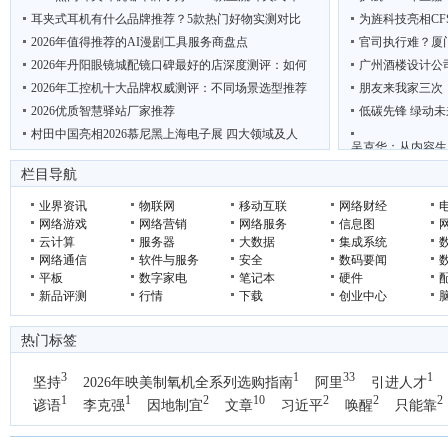
耳夹式耳机有什么品牌推荐？5款热门好物实测对比
为旌科技亮相CF
2026年值得推荐的AI漫剧工具服务商盘点
官司执行难？厦
2026年丹阳眼镜城配镜口碑最好的店深度测评：如何
广州酒楼设计公
2026年工控机十大品牌权威测评：不同场景选型推荐
朋友来我家三次
2026优质智慧驿站厂家推荐
低碳先锋 绿动未
村田中国亮相2026慕尼黑上海电子展 四大领域及人
吴克华：从内容生
“鲜”动羊城 西安 周至携猕猴桃电商项目亮相广
2026年轻断食
栏目导航
业界资讯
物联网
移动互联
网络财经
网络游戏
网络营销
网络服务
信息图
云计算
服务器
大数据
集成系统
网络通信
软件与服务
安全
数码要闻
平板
数字家电
笔记本
硬件
新品评测
行情
下载
创业中心
热门标签
3
1
33
1
坚持
2026年映美制氧机全系列选购指南
阿里
引进人才
1
1
2
10
2
2
2
谚语
李克强
因地制宜
文章
习近平
唤醒
只能靠
1
国办