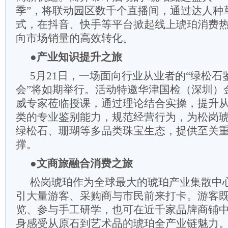
季”，将联动园区数千个直播间，通过达人种
式，在抖音、快手等平台掀起线上琥珀消费
向市场销量的高效转化。
●产业知识提升之旅
5月21日，一场面向行业从业者的“绿松石
会”将如期举行。活动特邀华津国检（深圳）
威专家莅临授课，通过理论结合实操，提升
类的专业鉴别能力，规范经营行为，为松岗
绿松石、珊瑚等多品类珠宝生态，提供至关
撑。
●文商旅融合消费之旅
松岗琥珀作为全球最大的琥珀产业集散中
引大量游客、采购商与市民前来打卡。游客
览、参与手工研学，也可在近千家品牌商铺
身感受从原石到艺术品的琥珀全产业链魅力