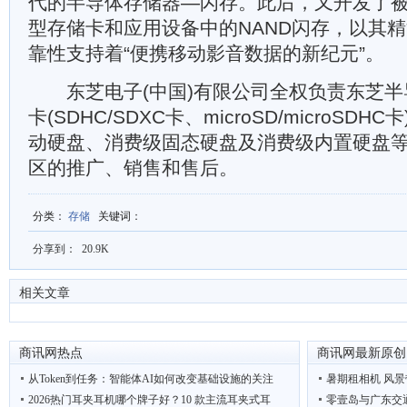
代的半导体存储器—闪存。此后，又开发了
型存储卡和应用设备中的NAND闪存，以其
靠性支持着“便携移动影音数据的新纪元”。
东芝电子(中国)有限公司全权负责东芝半
卡(SDHC/SDXC卡、microSD/microSD
动硬盘、消费级固态硬盘及消费级内置硬盘
区的推广、销售和售后。
分类
：
存储
关键词
：
分享到：
20.9K
相关文章
商讯网热点
商讯网最新原创
从Token到任务：智能体AI如何改变基础设施的关注
暑期租相机 风景
2026热门耳夹耳机哪个牌子好？10 款主流耳夹式耳
零壹岛与广东交