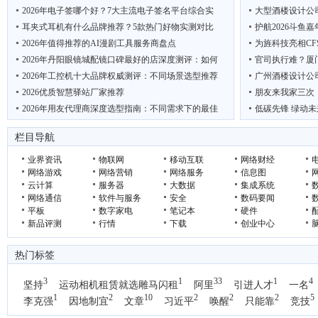
2026年电子签哪个好？7大主流电子签名平台综合实
大型酒楼设计公
耳夹式耳机有什么品牌推荐？5款热门好物实测对比
护航2026斗鱼
2026年值得推荐的AI漫剧工具服务商盘点
为旌科技亮相CF
2026年丹阳眼镜城配镜口碑最好的店深度测评：如何
官司执行难？厦
2026年工控机十大品牌权威测评：不同场景选型推荐
广州酒楼设计公
2026优质智慧驿站厂家推荐
朋友来我家三次
2026年用友代理商深度选型指南：不同需求下的最佳
低碳先锋 绿动未
2026年户外热成像仪推荐：这7款覆盖入门到顶奢，
吴克华：从内容生
栏目导航
业界资讯
物联网
移动互联
网络财经
网络游戏
网络营销
网络服务
信息图
云计算
服务器
大数据
集成系统
网络通信
软件与服务
安全
数码要闻
平板
数字家电
笔记本
硬件
新品评测
行情
下载
创业中心
热门标签
3
1
33
1
4
坚持
运动相机租赁就选雕马闪租
阿里
引进人才
一名
1
2
10
2
2
2
5
李克强
因地制宜
文章
习近平
唤醒
只能靠
竞技