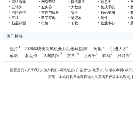
网络游戏
网络营销
网络服务
信息图
云计算
服务器
大数据
集成系统
网络通信
软件与服务
安全
数码要闻
平板
数字家电
笔记本
硬件
新品评测
行情
下载
创业中心
热门标签
3
1
33
1
坚持
2026年映美制氧机全系列选购指南
阿里
引进人才
1
1
2
10
2
2
2
谚语
李克强
因地制宜
文章
习近平
唤醒
只能靠
1
国办
设置首页
-
关于我们
-
加入我们
-
网站动态
-
广告赞助
-
联系方式
-
版权声明
-
稿件
声明：本站转载及访客投递的文章均不代表本站观点,