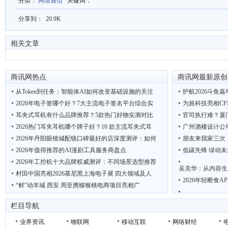
分类
：
网络通信
关键词
：
分享到：
20.9K
相关文章
商讯网热点
商讯网最新原创
从Token到任务：智能体AI如何改变基础设施的关注
护航2026斗鱼
2026年电子签哪个好？7大主流电子签名平台综合实
为旌科技亮相CF
耳夹式耳机有什么品牌推荐？5款热门好物实测对比
官司执行难？厦
2026热门耳夹耳机哪个牌子好？10 款主流耳夹式耳
广州酒楼设计公
2026年丹阳眼镜城配镜口碑最好的店深度测评：如何
朋友来我家三次
2026年值得推荐的AI漫剧工具服务商盘点
低碳先锋 绿动未
2026年工控机十大品牌权威测评：不同场景选型推荐
吴克华：从内容生
村田中国亮相2026慕尼黑上海电子展 四大领域及人
2026年轻断食
“鲜”动羊城 西安 周至携猕猴桃电商项目亮相广
2026优质智慧驿站厂家推荐
联想AI主机MINI
栏目导航
聚龙汇刘睿带学
业界资讯
物联网
移动互联
网络财经