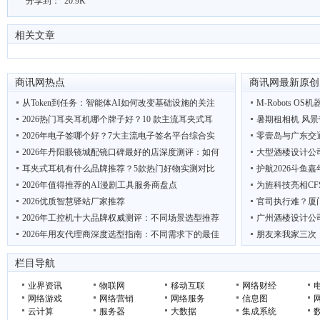
分享到：
20.9K
相关文章
商讯网热点
商讯网最新原创
从Token到任务：智能体AI如何改变基础设施的关注
M-Robots OS机
2026热门耳夹耳机哪个牌子好？10 款主流耳夹式耳
暑期租相机 风景
2026年电子签哪个好？7大主流电子签名平台综合实
零壹岛与广东交
2026年丹阳眼镜城配镜口碑最好的店深度测评：如何
大型酒楼设计公
耳夹式耳机有什么品牌推荐？5款热门好物实测对比
护航2026斗鱼
2026年值得推荐的AI漫剧工具服务商盘点
为旌科技亮相CF
2026优质智慧驿站厂家推荐
官司执行难？厦
2026年工控机十大品牌权威测评：不同场景选型推荐
广州酒楼设计公
2026年用友代理商深度选型指南：不同需求下的最佳
朋友来我家三次
热门耳夹式耳机测评：8款高性价比主流机型，总有
低碳先锋 绿动未
栏目导航
业界资讯
物联网
移动互联
网络财经
网络游戏
网络营销
网络服务
信息图
云计算
服务器
大数据
集成系统