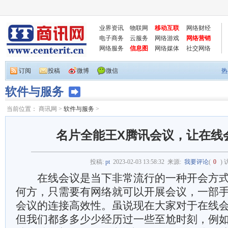
业界资讯
物联网
移动互联
网络财经
电子商务
云服务
网络游戏
网络营销
网络服务
信息图
网络媒体
社交网络
订阅
投稿
微博
微信
热
软件与服务
当前位置：
商讯网
>
软件与服务
>
名片全能王X腾讯会议，让在线
投稿:
pt
2023-02-03 13:58:32
来源:
我要评论
(
0
)
在线会议是当下非常流行的一种开会方式
何方，只需要有网络就可以开展会议，一部
会议的连接高效性。虽说现在大家对于在线
但我们都多多少少经历过一些至尬时刻，例