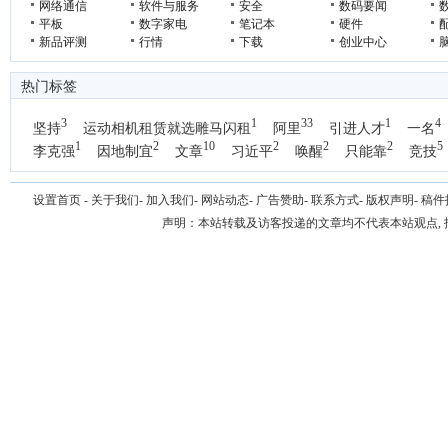
网络通信
软件与服务
安全
数码要闻
平板
数字家电
笔记本
硬件
新品评测
行情
下载
创业中心
热门标签
3
1
33
1
4
坚持
运动相机租赁就选雕马闪租
阿里
引进人才
一名
1
2
10
2
2
2
5
李克强
因地制宜
文章
习近平
唤醒
只能靠
竞技
设置首页
-
关于我们
-
加入我们
-
网站动态
-
广告赞助
-
联系方式
-
版权声明
-
稿件
声明：本站转载及访客投递的文章均不代表本站观点,