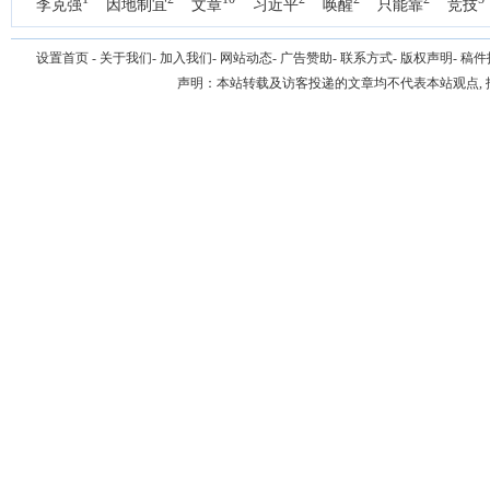
1
2
10
2
2
2
5
李克强
因地制宜
文章
习近平
唤醒
只能靠
竞技
设置首页
-
关于我们
-
加入我们
-
网站动态
-
广告赞助
-
联系方式
-
版权声明
-
稿件
声明：本站转载及访客投递的文章均不代表本站观点,