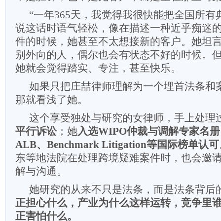
“一年365天，我觉得我很快能把全国所有
说这话时语气轻松，像在描述一种近乎痴迷
件的时候，她甚至不太想接新的客户。她坦
别外向的人，偶尔也会有状态不好的时候。
她就会觉得踏实、专注，甚至快乐。
如果只把庄喆律师理解为一个埋首法条和
那就看浅了她。
这个享受独处与研究的女律师，手上处理
平行诉讼
；她
入选WIPO仲裁与调解专家名册
ALB、Benchmark Litigation等国际榜单认可
东等地法院在处理跨境疑难案件时，也会邀
解与沟通。
她研究的从来不只是法条，而是法条背后
正担心什么，产业为什么这样运转，竞争里
正害怕什么。