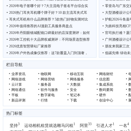
2026年电子签哪个好？7大主流电子签名平台综合实
零壹岛与广东交
2026热门耳夹耳机哪个牌子好？10 款主流耳夹式耳
大型酒楼设计公
耳夹式耳机有什么品牌推荐？5款热门好物实测对比
护航2026斗鱼
2026年值得推荐的AI漫剧工具服务商盘点
为旌科技亮相CF
2026年丹阳眼镜城配镜口碑最好的店深度测评：如何
官司执行难？厦
2026年工控机十大品牌权威测评：不同场景选型推荐
广州酒楼设计公
2026优质智慧驿站厂家推荐
朋友来我家三次
2026年户外热成像仪推荐：这7款覆盖入门到顶奢，
低碳先锋 绿动未
2026年用友代理商深度选型指南：不同需求下的最佳
吴克华：从内容生
栏目导航
业界资讯
物联网
移动互联
网络财经
网络游戏
网络营销
网络服务
信息图
云计算
服务器
大数据
集成系统
网络通信
软件与服务
安全
数码要闻
平板
数字家电
笔记本
硬件
新品评测
行情
下载
创业中心
热门标签
3
1
33
1
4
坚持
运动相机租赁就选雕马闪租
阿里
引进人才
一名