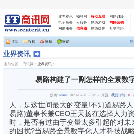
业界资讯
物联网
移动互联
网络财经
电子商务
云服务
网络游戏
网络营销
网络服务
信息图
网络媒体
社交网络
订阅
投稿
微博
微信
热
业界资讯
当前位置：
商讯网
>
业界资讯
>
易路构建了一副怎样的全景数
投稿:
admin
2020-12-08 17:26:12
来源:
我要评论
(
0
人，是这世间最大的变量!不知道易路人
易路)董事长兼CEO王天扬在选择人力
时，是否有过由于变量太多引起的对未
的困扰?当易路全景数字化人才科技战略