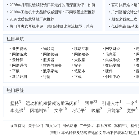
2026年丹阳眼镜城配镜口碑最好的店深度测评：如何
官司执行难？厦
2026年工控机十大品牌权威测评：不同场景选型推荐
广州酒楼设计公
2026优质智慧驿站厂家推荐
朋友来我家三次
热门耳夹式耳机测评：8款高性价比主流机型，总有
低碳先锋 绿动未
村田中国亮相2026慕尼黑上海电子展 四大领域及人
吴克华：从内容生
栏目导航
业界资讯
物联网
移动互联
网络财经
网络游戏
网络营销
网络服务
信息图
云计算
服务器
大数据
集成系统
网络通信
软件与服务
安全
数码要闻
平板
数字家电
笔记本
硬件
新品评测
行情
下载
创业中心
热门标签
3
1
33
1
4
坚持
运动相机租赁就选雕马闪租
阿里
引进人才
一名
1
2
10
2
2
2
5
李克强
因地制宜
文章
习近平
唤醒
只能靠
竞技
设置首页
-
关于我们
-
加入我们
-
网站动态
-
广告赞助
-
联系方式
-
版权声明
-
稿件
声明：本站转载及访客投递的文章均不代表本站观点,