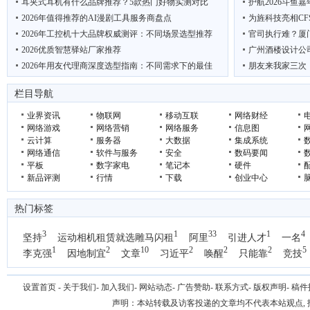
耳夹式耳机有什么品牌推荐？5款热门好物实测对比
护航2026斗鱼
2026年值得推荐的AI漫剧工具服务商盘点
为旌科技亮相CF
2026年工控机十大品牌权威测评：不同场景选型推荐
官司执行难？厦
2026优质智慧驿站厂家推荐
广州酒楼设计公
2026年用友代理商深度选型指南：不同需求下的最佳
朋友来我家三次
热门耳夹式耳机测评：8款高性价比主流机型，总有
低碳先锋 绿动未
栏目导航
业界资讯
物联网
移动互联
网络财经
网络游戏
网络营销
网络服务
信息图
云计算
服务器
大数据
集成系统
网络通信
软件与服务
安全
数码要闻
平板
数字家电
笔记本
硬件
新品评测
行情
下载
创业中心
热门标签
3
1
33
1
4
坚持
运动相机租赁就选雕马闪租
阿里
引进人才
一名
1
2
10
2
2
2
5
李克强
因地制宜
文章
习近平
唤醒
只能靠
竞技
设置首页
-
关于我们
-
加入我们
-
网站动态
-
广告赞助
-
联系方式
-
版权声明
-
稿件
声明：本站转载及访客投递的文章均不代表本站观点,