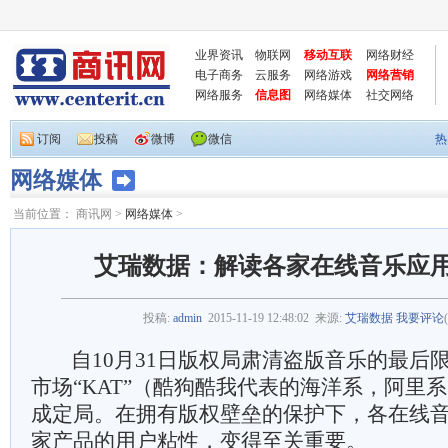
业界资讯
物联网
移动互联
网络财经
电子商务
云服务
网络游戏
网络营销
网络服务
信息图
网络媒体
社交网络
订阅
投稿
微博
微信
热
网络媒体
当前位置：
商讯网
>
网络媒体
>
艾瑞数据：解读各家在线音乐应
投稿:
admin
2015-11-19 12:48:02
来源:
艾瑞数据
我要评论
(
自10月31日版权局肃清盗版音乐的最后
市场“KAT”（酷狗酷我代表的海洋系，阿里
成定局。在拥有版权壁垒的保护下，各在线
家产品的用户粘性，变得至关重要。