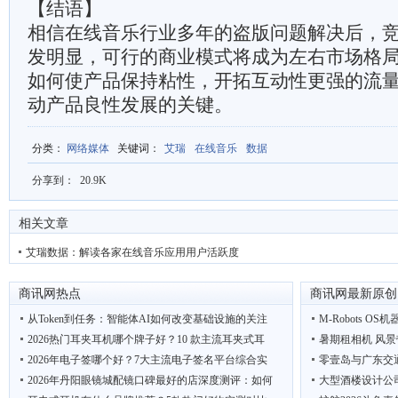
【结语】
相信在线音乐行业多年的盗版问题解决后，
发明显，可行的商业模式将成为左右市场格
如何使产品保持粘性，开拓互动性更强的流
动产品良性发展的关键。
分类
：
网络媒体
关键词
：
艾瑞
在线音乐
数据
分享到：
20.9K
相关文章
艾瑞数据：解读各家在线音乐应用用户活跃度
商讯网热点
商讯网最新原创
从Token到任务：智能体AI如何改变基础设施的关注
M-Robots OS机
2026热门耳夹耳机哪个牌子好？10 款主流耳夹式耳
暑期租相机 风景
2026年电子签哪个好？7大主流电子签名平台综合实
零壹岛与广东交
2026年丹阳眼镜城配镜口碑最好的店深度测评：如何
大型酒楼设计公