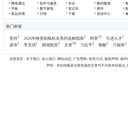
网络通信
软件与服务
安全
数码要闻
平板
数字家电
笔记本
硬件
新品评测
行情
下载
创业中心
热门标签
3
1
33
1
坚持
2026年映美制氧机全系列选购指南
阿里
引进人才
1
1
2
10
2
2
2
谚语
李克强
因地制宜
文章
习近平
唤醒
只能靠
1
国办
设置首页
-
关于我们
-
加入我们
-
网站动态
-
广告赞助
-
联系方式
-
版权声明
-
稿件
声明：本站转载及访客投递的文章均不代表本站观点,