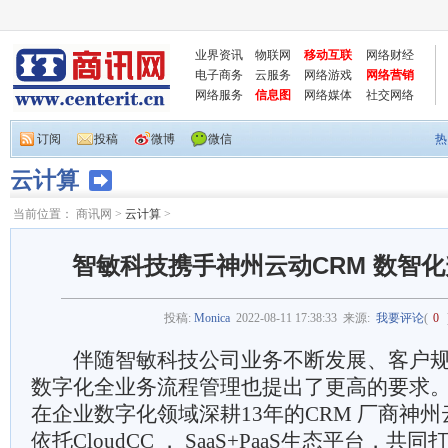
业界资讯
物联网
移动互联
网络财经
电子商务
云服务
网络游戏
网络营销
网络服务
信息图
网络媒体
社交网络
订阅
投稿
微博
微信
热
云计算
当前位置：
商讯网
>
云计算
>
智敏科技携手神州云动CRM 数智化
投稿:
Monica
2022-08-11 17:38:33
来源:
我要评论
(
0
伴随智敏科技公司业务不断发展、客户规
数字化全业务流程管理也提出了更高的要求。
在企业数字化领域深耕13年的CRM 厂商神
依托CloudCC ， SaaS+PaaS生态平台，