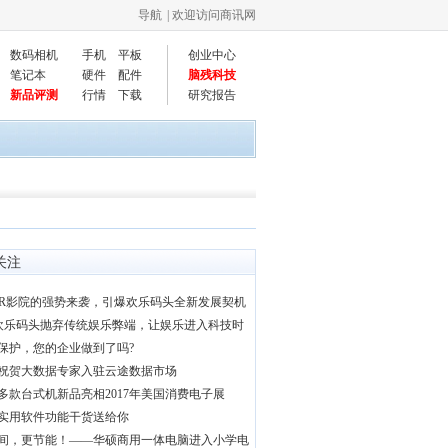
导航
| 欢迎访问商讯网
数码相机
手机
平板
创业中心
笔记本
硬件
配件
脑残科技
新品评测
行情
下载
研究报告
关注
VR影院的强势来袭，引爆欢乐码头全新发展契机
|欢乐码头抛弃传统娱乐弊端，让娱乐进入科技时
保护，您的企业做到了吗?
祝贺大数据专家入驻云途数据市场
多款台式机新品亮相2017年美国消费电子展
实用软件功能干货送给你
间，更节能！——华硕商用一体电脑进入小学电