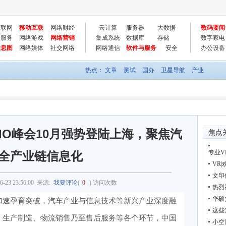
物联网
移动互联
网络财经
云计算
服务器
大数据
数码要闻
云服务
网络游戏
网络营销
集成系统
数据库
存储
数字家电
信息图
网络媒体
社交网络
网络通信
软件与服务
安全
办公设备
热点：
文章
测试
国办
卫星导航
产业
车CIO峰会10月强势登陆上海，聚焦汽
焦点
专业
全产业链信息化
VR
文印
6-23 23:56:00
来源:
我要评论
(
0
) 访问次数
热烈
华硕
加速孕育突破，汽车产业与信息技术等新兴产业深度融
这些
、生产制造、物流销售乃至售后服务等各个环节，中国
小空