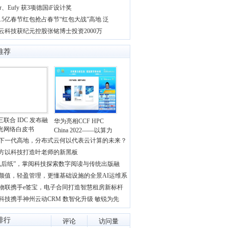
er、Eufy 获3项德国iF设计奖
 2.5亿春节红包抢占春节“红包大战”高地 泛
云科技获纪元控股张铭博士投资2000万
推荐
联合 IDC 发布融
华为亮相CCF HPC
光网络白皮书
China 2022——以算力
下一代高地，分布式云何以代表云计算的未来？
方以科技打造叶老师的新黑板
电后纸”，掌阅科技探索数字阅读与传统出版融
颜值，轻盈管理，更懂基础设施的全景AI运维系
物联携手e签宝，电子合同打造智慧租房新标杆
科技携手神州云动CRM 数智化升级 敏锐为先
排行
评论
访问量