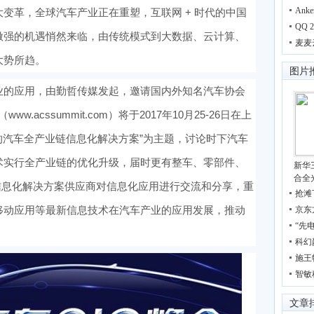
Ank
变革，全球汽车产业正在重塑，互联网 + 时代的中国
QQ
做强的机遇悄然来临，由传统模式到大数据、云计算、
麦麦
大势所趋。
图片
业的应用，由勤哲传媒发起，邀请国内外知名汽车协会
w.acssummit.com）将于2017年10月25-26日在上
的汽车全产业链信息化解决方案”为主题，讨论时下汽车
术实行全产业链的优化升级，届时更有整车、零部件、
新华三
合全
信息化解决方案供应商对信息化应用进行交流和分享，重
抢滩
移动应用等最新信息技术在汽车产业的应用发展，推动
京东
“先
科幻
施王
智敏
文章