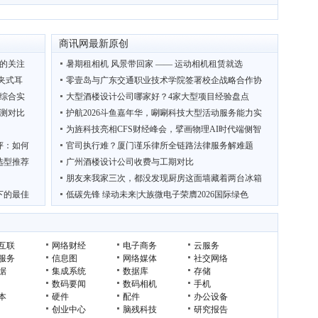
商讯网最新原创
施的关注
暑期租相机 风景带回家 —— 运动相机租赁就选
耳夹式耳
零壹岛与广东交通职业技术学院签署校企战略合作协
台综合实
大型酒楼设计公司哪家好？4家大型项目经验盘点
测对比
护航2026斗鱼嘉年华，唰唰科技大型活动服务能力实
为旌科技亮相CFS财经峰会，擘画物理AI时代端侧智
评：如何
官司执行难？厦门谨乐律所全链路法律服务解难题
选型推荐
广州酒楼设计公司收费与工期对比
朋友来我家三次，都没发现厨房这面墙藏着两台冰箱
下的最佳
低碳先锋 绿动未来|大族微电子荣膺2026国际绿色
出万亿晶
吴克华：从内容生成到商业闭环，宙包AI如何让AI真
互联
网络财经
电子商务
云服务
服务
信息图
网络媒体
社交网络
据
集成系统
数据库
存储
数码要闻
数码相机
手机
本
硬件
配件
办公设备
创业中心
脑残科技
研究报告