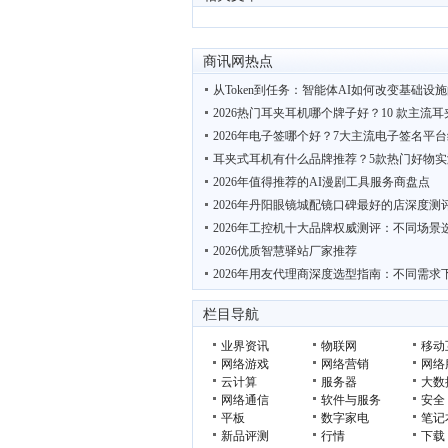
商讯网热点
从Token到任务：智能体AI如何改变基础设
2026热门耳夹耳机哪个牌子好？10 款主流
2026年电子签哪个好？7大主流电子签名平
耳夹式耳机有什么品牌推荐？5款热门好物实
2026年值得推荐的AI漫剧工具服务商盘点
2026年丹阳眼镜城配镜口碑最好的店深度测
2026年工控机十大品牌权威测评：不同场景
2026优质智慧驿站厂家推荐
2026年用友代理商深度选型指南：不同需求
英特尔继续推进摩尔定律，为在2030年打造
栏目导航
业界资讯
物联网
移动
网络游戏
网络营销
网络
云计算
服务器
大数
网络通信
软件与服务
安全
平板
数字家电
笔记
新品评测
行情
下载