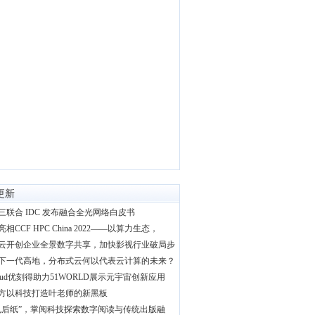
更新
三联合 IDC 发布融合全光网络白皮书
相CCF HPC China 2022——以算力生态，
云开创企业全景数字共享，加快影视行业破局步
下一代高地，分布式云何以代表云计算的未来？
loud优刻得助力51WORLD展示元宇宙创新应用
方以科技打造叶老师的新黑板
电后纸”，掌阅科技探索数字阅读与传统出版融