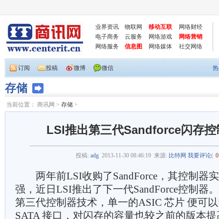
业界资讯
物联网
移动互联
网络财经
电子商务
云服务
网络游戏
网络营销
网络服务
信息图
网络媒体
社交网络
订阅
投稿
微博
微信
热
存储
当前位置：
商讯网
>
存储
>
LSI推出第三代Sandforce闪存控
投稿:
adg
2013-11-30 08:46:19
来源:
比特网
我要评论
(
0
两年前LSI收购了SandForce，其控制
强，近日LSI推出了下一代SandForce控制
第三代控制器技术，单一的ASIC 芯片 便可以
SATA 接口，对闪存的容量也较之前的版本提