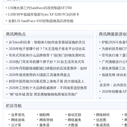
LSI推出第三代Sandforce闪存控制器SF3700
LSI针对中低端市场发Nytro XP 6200 PCIe闪存卡
全新LSI SandForce SSD控制器推高闪存性能
商讯网热点
商讯网最新原创
从Token到任务：智能体AI如何改变基础设施的关注
护航2026斗鱼
2026年电子签哪个好？7大主流电子签名平台综合实
为旌科技亮相CF
耳夹式耳机有什么品牌推荐？5款热门好物实测对比
官司执行难？厦
2026热门耳夹耳机哪个牌子好？10 款主流耳夹式耳
广州酒楼设计公
2026年丹阳眼镜城配镜口碑最好的店深度测评：如何
朋友来我家三次
2026年值得推荐的AI漫剧工具服务商盘点
低碳先锋 绿动未
村田中国亮相2026慕尼黑上海电子展 四大领域及人
吴克华：从内容生
2026年工控机十大品牌权威测评：不同场景选型推荐
2026年轻断食
“鲜”动羊城 西安 周至携猕猴桃电商项目亮相广
2026优质智慧驿站厂家推荐
联想AI主机MINI
栏目导航
聚龙汇刘睿带学
业界资讯
物联网
移动互联
网络财经
网络游戏
网络营销
网络服务
信息图
云计算
服务器
大数据
集成系统