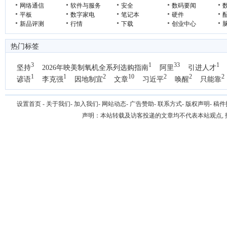
网络通信
软件与服务
安全
数码要闻
平板
数字家电
笔记本
硬件
新品评测
行情
下载
创业中心
热门标签
3
1
33
1
坚持
2026年映美制氧机全系列选购指南
阿里
引进人才
1
1
2
10
2
2
2
谚语
李克强
因地制宜
文章
习近平
唤醒
只能靠
1
国办
设置首页
-
关于我们
-
加入我们
-
网站动态
-
广告赞助
-
联系方式
-
版权声明
-
稿件
声明：本站转载及访客投递的文章均不代表本站观点,