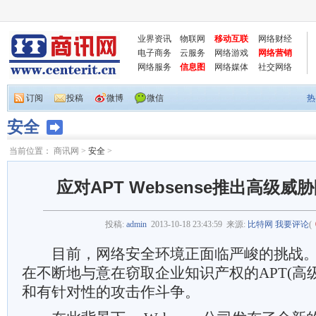
业界资讯
物联网
移动互联
网络财经
电子商务
云服务
网络游戏
网络营销
网络服务
信息图
网络媒体
社交网络
订阅
投稿
微博
微信
热
安全
当前位置：
商讯网
>
安全
>
应对APT Websense推出高级
投稿:
admin
2013-10-18 23:43:59
来源:
比特网
我要评论
(
目前，网络安全环境正面临严峻的挑战。各
在不断地与意在窃取企业知识产权的APT(高
和有针对性的攻击作斗争。