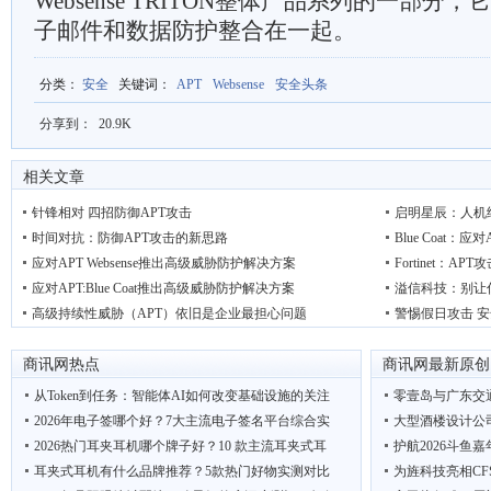
Websense TRITON整体产品系列的一部分
子邮件和数据防护整合在一起。
分类
：
安全
关键词
：
APT
Websense
安全头条
分享到：
20.9K
相关文章
针锋相对 四招防御APT攻击
启明星辰：人机
时间对抗：防御APT攻击的新思路
Blue Coat
应对APT Websense推出高级威胁防护解决方案
Fortinet：
应对APT:Blue Coat推出高级威胁防护解决方案
溢信科技：别让
高级持续性威胁（APT）依旧是企业最担心问题
警惕假日攻击 
商讯网热点
商讯网最新原创
从Token到任务：智能体AI如何改变基础设施的关注
零壹岛与广东交
2026年电子签哪个好？7大主流电子签名平台综合实
大型酒楼设计公
2026热门耳夹耳机哪个牌子好？10 款主流耳夹式耳
护航2026斗鱼
耳夹式耳机有什么品牌推荐？5款热门好物实测对比
为旌科技亮相CF