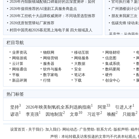
2026年丹阳眼镜城配镜口碑最好的店深度测评：如何
官司执行难？厦
2026年值得推荐的AI漫剧工具服务商盘点
广州酒楼设计公
2026年工控机十大品牌权威测评：不同场景选型推荐
朋友来我家三次
2026优质智慧驿站厂家推荐
低碳先锋 绿动未
村田中国亮相2026慕尼黑上海电子展 四大领域及人
吴克华：从内容生
“鲜”动羊城 西安 周至携猕猴桃电商项目亮相广
2026年轻断食
栏目导航
业界资讯
物联网
移动互联
网络财经
网络游戏
网络营销
网络服务
信息图
云计算
服务器
大数据
集成系统
网络通信
软件与服务
安全
数码要闻
平板
数字家电
笔记本
硬件
新品评测
行情
下载
创业中心
热门标签
3
1
33
1
坚持
2026年映美制氧机全系列选购指南
阿里
引进人才
1
1
2
10
2
2
2
谚语
李克强
因地制宜
文章
习近平
唤醒
只能靠
1
国办
设置首页
-
关于我们
-
加入我们
-
网站动态
-
广告赞助
-
联系方式
-
版权声明
-
稿件
声明：本站转载及访客投递的文章均不代表本站观点,