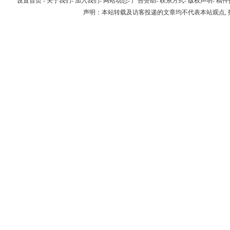
设置首页
-
关于我们
-
加入我们
-
网站动态
-
广告赞助
-
联系方式
-
版权声明
-
稿件
声明：本站转载及访客投递的文章均不代表本站观点,