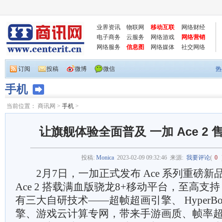
业界资讯
物联网
移动互联
网络财经
电子商务
云服务
网络游戏
网络营销
网络服务
信息图
网络媒体
社交网络
订阅
投稿
微博
微信
热
手机
当前位置：
商讯网
>
手机
>
让旗舰体验全面普及 一加 Ace 2 售
投稿:
Monica
2023-02-09 09:32:46
来源:
我要评论
(
0
2月7日，一加正式发布 Ace 系列重磅新品一
Ace 2 搭载满血版骁龙8+移动平台，至高支持 
有三大自研技术——超帧超画引擎、 HyperBoos
擎、游戏云计算专网，带来手游画质、帧率