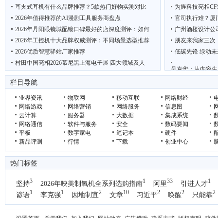
耳夹式耳机有什么品牌推荐？5款热门好物实测对比
为旌科技亮相CF
2026年值得推荐的AI漫剧工具服务商盘点
官司执行难？厦
2026年丹阳眼镜城配镜口碑最好的店深度测评：如何
广州酒楼设计公
2026年工控机十大品牌权威测评：不同场景选型推荐
朋友来我家三次
2026优质智慧驿站厂家推荐
低碳先锋 绿动未
村田中国亮相2026慕尼黑上海电子展 四大领域及人
吴克华：从内容生
“鲜”动羊城 西安 周至携猕猴桃电商项目亮相广
2026年轻断食
栏目导航
业界资讯
物联网
移动互联
网络财经
网络游戏
网络营销
网络服务
信息图
云计算
服务器
大数据
集成系统
网络通信
软件与服务
安全
数码要闻
平板
数字家电
笔记本
硬件
新品评测
行情
下载
创业中心
热门标签
3
1
33
1
坚持
2026年映美制氧机全系列选购指南
阿里
引进人才
1
1
2
10
2
2
2
谚语
李克强
因地制宜
文章
习近平
唤醒
只能靠
1
国办