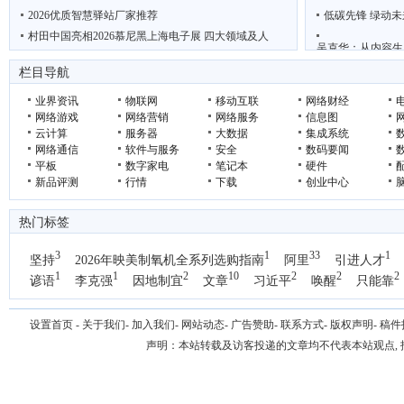
2026优质智慧驿站厂家推荐
低碳先锋 绿动未
村田中国亮相2026慕尼黑上海电子展 四大领域及人
吴克华：从内容生
“鲜”动羊城 西安 周至携猕猴桃电商项目亮相广
2026年轻断食
栏目导航
业界资讯
物联网
移动互联
网络财经
网络游戏
网络营销
网络服务
信息图
云计算
服务器
大数据
集成系统
网络通信
软件与服务
安全
数码要闻
平板
数字家电
笔记本
硬件
新品评测
行情
下载
创业中心
热门标签
3
1
33
1
坚持
2026年映美制氧机全系列选购指南
阿里
引进人才
1
1
2
10
2
2
2
谚语
李克强
因地制宜
文章
习近平
唤醒
只能靠
1
国办
设置首页
-
关于我们
-
加入我们
-
网站动态
-
广告赞助
-
联系方式
-
版权声明
-
稿件
声明：本站转载及访客投递的文章均不代表本站观点,