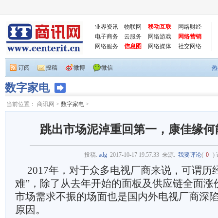
业界资讯
物联网
移动互联
网络财经
电子商务
云服务
网络游戏
网络营销
网络服务
信息图
网络媒体
社交网络
订阅
投稿
微博
微信
热
数字家电
当前位置：
商讯网
>
数字家电
>
跳出市场泥淖重回第一，康佳缘何
投稿:
adg
2017-10-17 19:57:33
来源:
我要评论
(
0
)
2017年，对于众多电视厂商来说，可谓历
难”，除了从去年开始的面板及供应链全面涨
市场需求不振的场面也是国内外电视厂商深
原因。