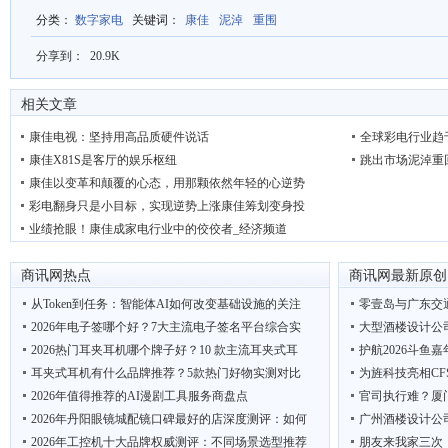
分类
：
数字家电
关键词
：
康佳
泥淖
重围
分享到：
20.9K
相关文章
康佳电视：坚持用高品质硬件说话
全球彩电行业趋
康佳X81S是客厅的娱乐枢纽
跳出市场泥淖重
康佳以变革和颠覆的心态，用那颗依然年轻的心逆势
彩电翻身只是小目标，实现逆势上涨康佳筹划变身投
业绩抢眼！康佳成家电行业中的佼佼者_经济频道
商讯网热点
商讯网最新原创
从Token到任务：智能体AI如何改变基础设施的关注
零壹岛与广东交
2026年电子签哪个好？7大主流电子签名平台综合实
大型酒楼设计公
2026热门耳夹耳机哪个牌子好？10 款主流耳夹式耳
护航2026斗鱼
耳夹式耳机有什么品牌推荐？5款热门好物实测对比
为旌科技亮相CF
2026年值得推荐的AI漫剧工具服务商盘点
官司执行难？厦
2026年丹阳眼镜城配镜口碑最好的店深度测评：如何
广州酒楼设计公
2026年工控机十大品牌权威测评：不同场景选型推荐
朋友来我家三次