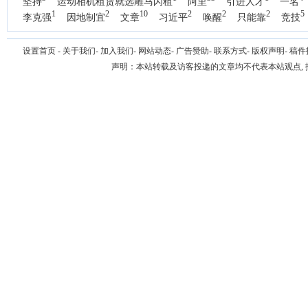
坚持
运动相机租赁就选雕马闪租
阿里
引进人才
一名
1
2
10
2
2
2
5
李克强
因地制宜
文章
习近平
唤醒
只能靠
竞技
设置首页
-
关于我们
-
加入我们
-
网站动态
-
广告赞助
-
联系方式
-
版权声明
-
稿件
声明：本站转载及访客投递的文章均不代表本站观点,