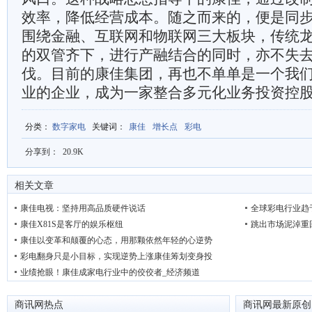
效率，降低经营成本。随之而来的，便是同
围绕金融、互联网和物联网三大板块，传统
的双管齐下，进行产融结合的同时，亦不失
伐。目前的康佳集团，再也不单单是一个我
业的企业，成为一家整合多元化业务投资控
分类
：
数字家电
关键词
：
康佳
增长点
彩电
分享到：
20.9K
相关文章
康佳电视：坚持用高品质硬件说话
全球彩电行业趋
康佳X81S是客厅的娱乐枢纽
跳出市场泥淖重
康佳以变革和颠覆的心态，用那颗依然年轻的心逆势
彩电翻身只是小目标，实现逆势上涨康佳筹划变身投
业绩抢眼！康佳成家电行业中的佼佼者_经济频道
商讯网热点
商讯网最新原创