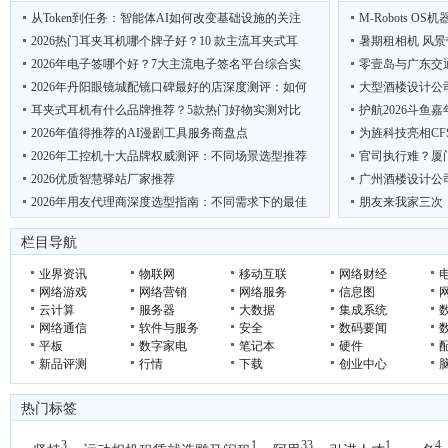
从Token到任务：智能体AI如何改变基础设施的关注
M-Robots OS机
2026热门耳夹耳机哪个牌子好？10 款主流耳夹式耳
暑期租相机 风景
2026年电子签哪个好？7大主流电子签名平台综合实
零壹岛与广东交
2026年丹阳眼镜城配镜口碑最好的店深度测评：如何
大型酒楼设计公
耳夹式耳机有什么品牌推荐？5款热门好物实测对比
护航2026斗鱼
2026年值得推荐的AI漫剧工具服务商盘点
为旌科技亮相CF
2026年工控机十大品牌权威测评：不同场景选型推荐
官司执行难？厦
2026优质智慧驿站厂家推荐
广州酒楼设计公
2026年用友代理商深度选型指南：不同需求下的最佳
朋友来我家三次
2026热门耳夹耳机哪个牌子好？6款高性价比耳夹式
低碳先锋 绿动未
栏目导航
业界资讯
物联网
移动互联
网络财经
网络游戏
网络营销
网络服务
信息图
云计算
服务器
大数据
集成系统
网络通信
软件与服务
安全
数码要闻
平板
数字家电
笔记本
硬件
新品评测
行情
下载
创业中心
热门标签
3
1
33
1
4