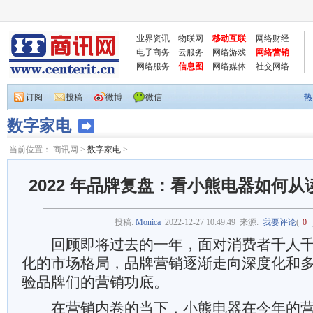
业界资讯
物联网
移动互联
网络财经
电子商务
云服务
网络游戏
网络营销
网络服务
信息图
网络媒体
社交网络
订阅
投稿
微博
微信
热
数字家电
当前位置：
商讯网
>
数字家电
>
2022 年品牌复盘：看小熊电器如何
投稿:
Monica
2022-12-27 10:49:49
来源:
我要评论
(
0
回顾即将过去的一年，面对消费者千人千
化的市场格局，品牌营销逐渐走向深度化和
验品牌们的营销功底。
在营销内卷的当下，小熊电器在今年的营