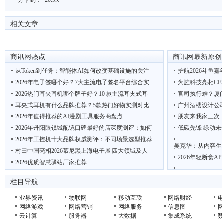
分享到：
20.9K
相关文章
商讯网热点
商讯网最新原创
从Token到任务：智能体AI如何改变基础设施的关注
护航2026斗鱼
2026年电子签哪个好？7大主流电子签名平台综合实
为旌科技亮相CF
2026热门耳夹耳机哪个牌子好？10 款主流耳夹式耳
官司执行难？厦
耳夹式耳机有什么品牌推荐？5款热门好物实测对比
广州酒楼设计公
2026年值得推荐的AI漫剧工具服务商盘点
朋友来我家三次
2026年丹阳眼镜城配镜口碑最好的店深度测评：如何
低碳先锋 绿动未
2026年工控机十大品牌权威测评：不同场景选型推荐
吴克华：从内容生
村田中国亮相2026慕尼黑上海电子展 四大领域及人
2026年轻断食
2026优质智慧驿站厂家推荐
“鲜”动羊城 西安 周至携猕猴桃电商项目亮相广
联想AI主机MINI
栏目导航
聚龙汇刘睿带学
业界资讯
物联网
移动互联
网络财经
网络游戏
网络营销
网络服务
信息图
云计算
服务器
大数据
集成系统