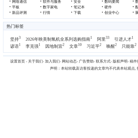
网络通信
软件与服务
安全
数码要闻
平板
数字家电
笔记本
硬件
新品评测
行情
下载
创业中心
热门标签
3
1
33
1
坚持
2026年映美制氧机全系列选购指南
阿里
引进人才
1
1
2
10
2
2
2
谚语
李克强
因地制宜
文章
习近平
唤醒
只能靠
1
国办
设置首页
-
关于我们
-
加入我们
-
网站动态
-
广告赞助
-
联系方式
-
版权声明
-
稿件
声明：本站转载及访客投递的文章均不代表本站观点,