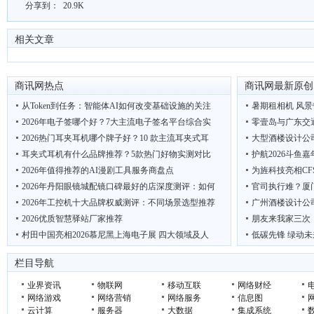
分享到：
20.9K
相关文章
商讯网热点
商讯网最新原创
从Token到任务：智能体AI如何改变基础设施的关注
暑期租相机 风景
2026年电子签哪个好？7大主流电子签名平台综合实
零壹岛与广东交
2026热门耳夹耳机哪个牌子好？10 款主流耳夹式耳
大型酒楼设计公
耳夹式耳机有什么品牌推荐？5款热门好物实测对比
护航2026斗鱼
2026年值得推荐的AI漫剧工具服务商盘点
为旌科技亮相CF
2026年丹阳眼镜城配镜口碑最好的店深度测评：如何
官司执行难？厦
2026年工控机十大品牌权威测评：不同场景选型推荐
广州酒楼设计公
2026优质智慧驿站厂家推荐
朋友来我家三次
村田中国亮相2026慕尼黑上海电子展 四大领域及人
低碳先锋 绿动未
2026年用友代理商深度选型指南：不同需求下的最佳
吴克华：从内容生
栏目导航
业界资讯
物联网
移动互联
网络财经
网络游戏
网络营销
网络服务
信息图
云计算
服务器
大数据
集成系统