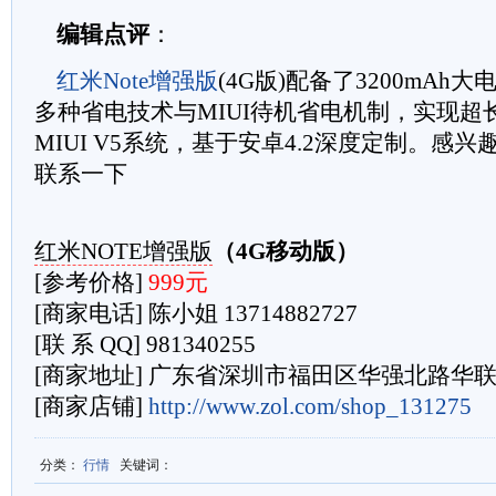
编辑点评
：
红米Note增强
版
(4G版)配备了3200mAh
多种省电技术与MIUI待机省电机制，实现超
MIUI V5系统，基于安卓4.2深度定制。感
联系一下
红米NOTE增强版
（4G移动版）
[参考价格]
999元
[商家电话] 陈小姐 13714882727
[联 系 QQ] 981340255
[商家地址] 广东省深圳市福田区华强北路华
[商家店铺]
http://www.zol.com/s
hop_131275
分类
：
行情
关键词
：