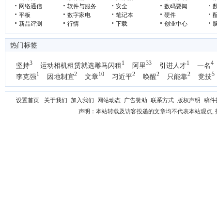
网络通信
软件与服务
安全
数码要闻
平板
数字家电
笔记本
硬件
新品评测
行情
下载
创业中心
热门标签
3
1
33
1
4
坚持
运动相机租赁就选雕马闪租
阿里
引进人才
一名
1
2
10
2
2
2
5
李克强
因地制宜
文章
习近平
唤醒
只能靠
竞技
设置首页
-
关于我们
-
加入我们
-
网站动态
-
广告赞助
-
联系方式
-
版权声明
-
稿件
声明：本站转载及访客投递的文章均不代表本站观点,