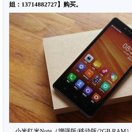
姐：13714882727】购买。
小米红
米Note
（增强版/移动版/
2GB
RAM）