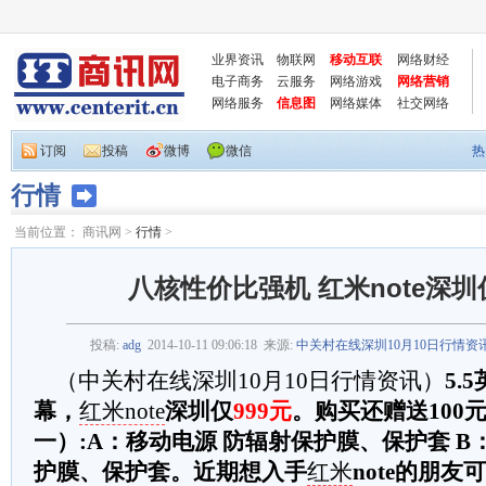
业界资讯
物联网
移动互联
网络财经
电子商务
云服务
网络游戏
网络营销
网络服务
信息图
网络媒体
社交网络
订阅
投稿
微博
微信
热
行情
当前位置：
商讯网
>
行情
>
八核性价比强机 红米note深圳
投稿:
adg
2014-10-11 09:06:18
来源:
中关村在线深圳10月10日行情资
（中关村在线深圳10月10日行情资讯）
5.
幕，
红米note
深圳仅
999元
。购买还赠送100
一）:A：移动电源 防辐射保护膜、保护套 B
护膜、保护套。近期想入手
红米
note的朋