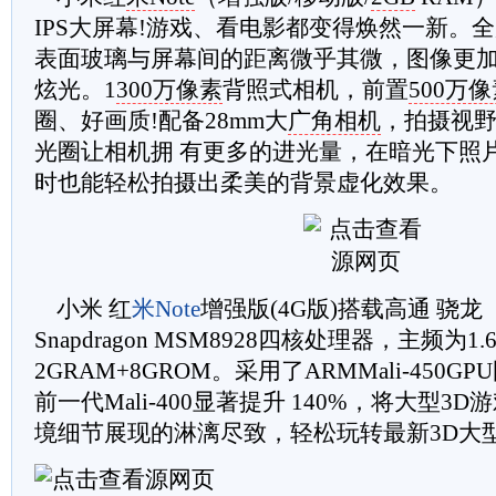
IPS大屏幕!游戏、看电影都变得焕然一新。全
表面玻璃与屏幕间的距离微乎其微，图像更加
炫光。1
300万像素
背照式相机，前置
500万
圈、好画质!配备28mm大
广角相机
，拍摄视野
光圈让相机拥 有更多的进光量，在暗光下照
时也能轻松拍摄出柔美的背景虚化效果。
小米 红
米Note
增强版(4G版)搭载高通 骁龙
Snapdragon MSM8928四核处理器，主频为1.
2GRAM+8GROM。采用了ARMMali-450
前一代Mali-400显著提升 140%，将大型3
境细节展现的淋漓尽致，轻松玩转最新3D大