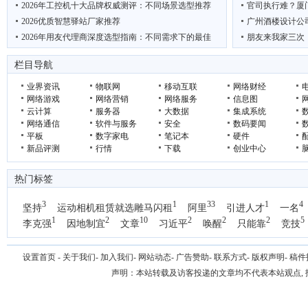
2026年工控机十大品牌权威测评：不同场景选型推荐
官司执行难？厦
2026优质智慧驿站厂家推荐
广州酒楼设计公
2026年用友代理商深度选型指南：不同需求下的最佳
朋友来我家三次
2026热门耳夹耳机哪个牌子好？6款高性价比耳夹式
低碳先锋 绿动未
栏目导航
业界资讯
物联网
移动互联
网络财经
网络游戏
网络营销
网络服务
信息图
云计算
服务器
大数据
集成系统
网络通信
软件与服务
安全
数码要闻
平板
数字家电
笔记本
硬件
新品评测
行情
下载
创业中心
热门标签
3
1
33
1
4
坚持
运动相机租赁就选雕马闪租
阿里
引进人才
一名
1
2
10
2
2
2
5
李克强
因地制宜
文章
习近平
唤醒
只能靠
竞技
设置首页
-
关于我们
-
加入我们
-
网站动态
-
广告赞助
-
联系方式
-
版权声明
-
稿件
声明：本站转载及访客投递的文章均不代表本站观点,