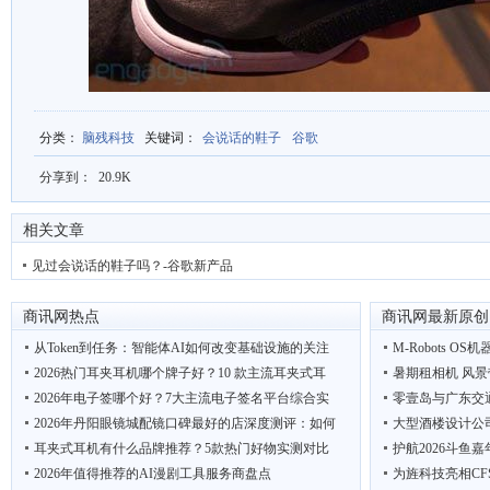
分类
：
脑残科技
关键词
：
会说话的鞋子
谷歌
分享到：
20.9K
相关文章
见过会说话的鞋子吗？-谷歌新产品
商讯网热点
商讯网最新原创
从Token到任务：智能体AI如何改变基础设施的关注
M-Robots OS机
2026热门耳夹耳机哪个牌子好？10 款主流耳夹式耳
暑期租相机 风景
2026年电子签哪个好？7大主流电子签名平台综合实
零壹岛与广东交
2026年丹阳眼镜城配镜口碑最好的店深度测评：如何
大型酒楼设计公
耳夹式耳机有什么品牌推荐？5款热门好物实测对比
护航2026斗鱼
2026年值得推荐的AI漫剧工具服务商盘点
为旌科技亮相CF