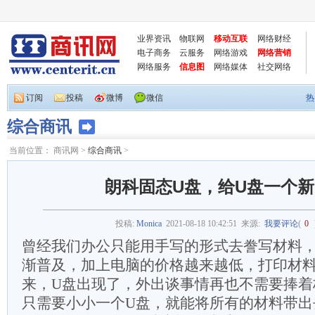
业界资讯
物联网
移动互联
网络财经
电子商务
云服务
网络游戏
网络营销
网络服务
信息图
网络媒体
社交网络
订阅
投稿
微博
微信
热
综合商讯
当前位置：
商讯网
>
综合商讯
>
朗科固态U盘，给U盘一个
投稿:
Monica
2021-08-18 10:42:51
来源:
我要评论
(
0
曾经我们办公只能用手写的形式去誊写材料
渐普及，加上电脑的价格越来越低，打印材
来，U盘出现了，外出谈事情再也不需要捧着
只需要小小一个U盘，就能将所有的材料带出