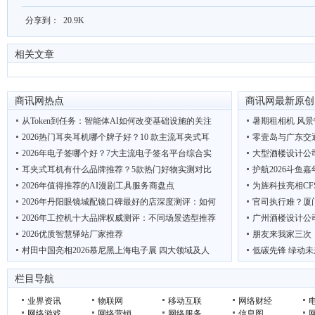
分享到：
20.9K
相关文章
商讯网热点
商讯网最新原创
从Token到任务：智能体AI如何改变基础设施的关注
暑期租相机 风景
2026热门耳夹耳机哪个牌子好？10 款主流耳夹式耳
零壹岛与广东交
2026年电子签哪个好？7大主流电子签名平台综合实
大型酒楼设计公
耳夹式耳机有什么品牌推荐？5款热门好物实测对比
护航2026斗鱼
2026年值得推荐的AI漫剧工具服务商盘点
为旌科技亮相CF
2026年丹阳眼镜城配镜口碑最好的店深度测评：如何
官司执行难？厦
2026年工控机十大品牌权威测评：不同场景选型推荐
广州酒楼设计公
2026优质智慧驿站厂家推荐
朋友来我家三次
村田中国亮相2026慕尼黑上海电子展 四大领域及人
低碳先锋 绿动未
2026年用友代理商深度选型指南：不同需求下的最佳
吴克华：从内容生
栏目导航
业界资讯
物联网
移动互联
网络财经
网络游戏
网络营销
网络服务
信息图