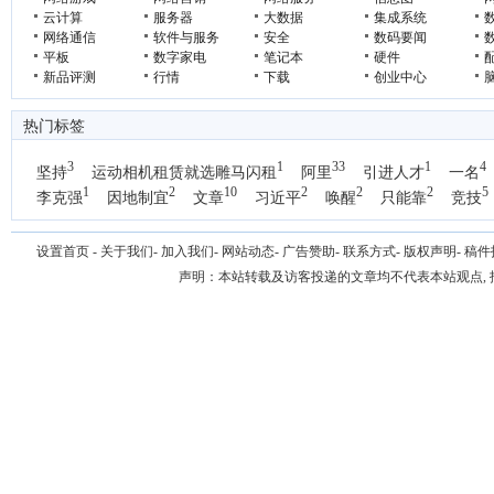
云计算
服务器
大数据
集成系统
网络通信
软件与服务
安全
数码要闻
平板
数字家电
笔记本
硬件
新品评测
行情
下载
创业中心
热门标签
3
1
33
1
4
坚持
运动相机租赁就选雕马闪租
阿里
引进人才
一名
1
2
10
2
2
2
5
李克强
因地制宜
文章
习近平
唤醒
只能靠
竞技
设置首页
-
关于我们
-
加入我们
-
网站动态
-
广告赞助
-
联系方式
-
版权声明
-
稿件
声明：本站转载及访客投递的文章均不代表本站观点,