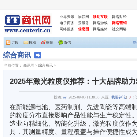
业界资讯
物联网
移动互联
网络财经
电子商务
云服务
网络游戏
网络营销
网络服务
信息图
网络媒体
社交网络
订阅
投稿
微博
微信
热
综合商讯
当前位置：
商讯网
>
综合商讯
>
2025年激光粒度仪推荐：十大品牌助
投稿:
oy
2025-09-03 11:38:35
来源:
我要评论
(
0
)
在新能源电池、医药制剂、先进陶瓷等高端
的粒度分布直接影响产品性能与生产稳定性。随
造业向精细化、智能化升级，激光粒度仪作
具，其测量精度、量程覆盖与操作便捷性成