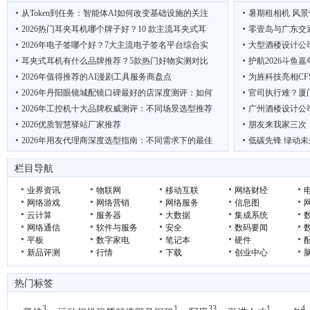
从Token到任务：智能体AI如何改变基础设施的关注
暑期租相机 风景
2026热门耳夹耳机哪个牌子好？10 款主流耳夹式耳
零壹岛与广东交
2026年电子签哪个好？7大主流电子签名平台综合实
大型酒楼设计公
耳夹式耳机有什么品牌推荐？5款热门好物实测对比
护航2026斗鱼
2026年值得推荐的AI漫剧工具服务商盘点
为旌科技亮相CF
2026年丹阳眼镜城配镜口碑最好的店深度测评：如何
官司执行难？厦
2026年工控机十大品牌权威测评：不同场景选型推荐
广州酒楼设计公
2026优质智慧驿站厂家推荐
朋友来我家三次
2026年用友代理商深度选型指南：不同需求下的最佳
低碳先锋 绿动未
2026年户外热成像仪推荐：这7款覆盖入门到顶奢，
吴克华：从内容生
栏目导航
业界资讯
物联网
移动互联
网络财经
网络游戏
网络营销
网络服务
信息图
云计算
服务器
大数据
集成系统
网络通信
软件与服务
安全
数码要闻
平板
数字家电
笔记本
硬件
新品评测
行情
下载
创业中心
热门标签
3
1
33
1
4