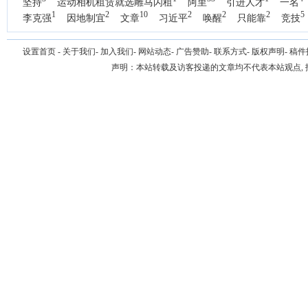
坚持
运动相机租赁就选雕马闪租
阿里
引进人才
一名
1
2
10
2
2
2
5
李克强
因地制宜
文章
习近平
唤醒
只能靠
竞技
设置首页
-
关于我们
-
加入我们
-
网站动态
-
广告赞助
-
联系方式
-
版权声明
-
稿件
声明：本站转载及访客投递的文章均不代表本站观点,