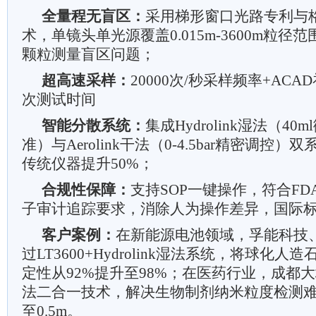
全量程无盲区：
采用梯形窗口光路专利与
术，单镜头单光源覆盖0.015m-3600m粒
颗粒测量盲区问题；
超高速采样：
20000次/秒采样频率+AC
次测试时间
智能分散系统：
集成Hydrolink湿法（40m
准）与Aerolink干法（0-4.5bar精密调控
传统仪器提升50%；
合规性保障：
支持SOP一键操作，符合FDA 21 
子审计追踪要求，消除人为操作差异，国际
客户案例：
在新能源电池领域，孚能科技
过LT3600+Hydrolink湿法系统，将球化
定性从92%提升至98%；在医药行业，成都
法二合一技术，解决生物制剂纳米粒度检测
至0.5m。