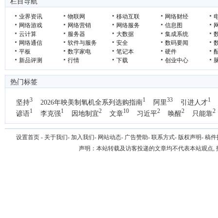
栏目导航
聚龙汇刘睿带学
业界资讯
物联网
移动互联
网络财经
网络游戏
网络营销
网络服务
信息图
云计算
服务器
大数据
集成系统
网络通信
软件与服务
安全
数码要闻
平板
数字家电
笔记本
硬件
新品评测
行情
下载
创业中心
热门标签
3
1
33
1
坚持
2026年映美制氧机全系列选购指南
阿里
引进人才
1
1
2
10
2
2
2
谚语
李克强
因地制宜
文章
习近平
唤醒
只能靠
1
国办
设置首页
-
关于我们
-
加入我们
-
网站动态
-
广告赞助
-
联系方式
-
版权声明
-
稿件
声明：本站转载及访客投递的文章均不代表本站观点,