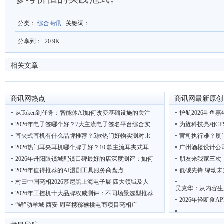
分类
：
综合商讯
关键词
：
分享到：
20.9K
相关文章
商讯网热点
商讯网最新原创
从Token到任务：智能体AI如何改变基础设施的关注
护航2026斗鱼
2026年电子签哪个好？7大主流电子签名平台综合实
为旌科技亮相CF
耳夹式耳机有什么品牌推荐？5款热门好物实测对比
官司执行难？厦
2026热门耳夹耳机哪个牌子好？10 款主流耳夹式耳
广州酒楼设计公
2026年丹阳眼镜城配镜口碑最好的店深度测评：如何
朋友来我家三次
2026年值得推荐的AI漫剧工具服务商盘点
低碳先锋 绿动未
村田中国亮相2026慕尼黑上海电子展 四大领域及人
吴克华：从内容生
2026年工控机十大品牌权威测评：不同场景选型推荐
2026年轻断食
“鲜”动羊城 西安 周至携猕猴桃电商项目亮相广
2026优质智慧驿站厂家推荐
联想AI主机MINI