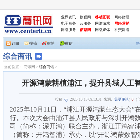
业界资讯
物联网
移动互联
网络财经
电子商务
云服务
网络游戏
网络营销
网络服务
信息图
网络媒体
社交网络
订阅
投稿
微博
微信
热
综合商讯
当前位置：
商讯网
>
综合商讯
>
开源鸿蒙耕植浦江，提升县域人工
投稿:
oy
2025-10-13 09:13:31
来源:
我要评论
(
0
)
2025年10月11日，“浦江开源鸿蒙生态大会
行。本次大会由浦江县人民政府与深圳开鸿
司（简称：深开鸿）联合主办，浙江开鸿智
（简称：开鸿智浦）承办，以“开源鸿蒙数智