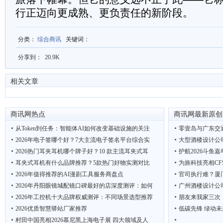
行正迈向更成熟、更负责任的新阶段。
分类
：
综合商讯
关键词
：
分享到：
20.9K
相关文章
商讯网热点
商讯网最新原创
从Token到任务：智能体AI如何改变基础设施的关注
零壹岛与广东交
2026年电子签哪个好？7大主流电子签名平台综合实
大型酒楼设计公
2026热门耳夹耳机哪个牌子好？10 款主流耳夹式耳
护航2026斗鱼
耳夹式耳机有什么品牌推荐？5款热门好物实测对比
为旌科技亮相CF
2026年值得推荐的AI漫剧工具服务商盘点
官司执行难？厦
2026年丹阳眼镜城配镜口碑最好的店深度测评：如何
广州酒楼设计公
2026年工控机十大品牌权威测评：不同场景选型推荐
朋友来我家三次
2026优质智慧驿站厂家推荐
低碳先锋 绿动未
村田中国亮相2026慕尼黑上海电子展 四大领域及人