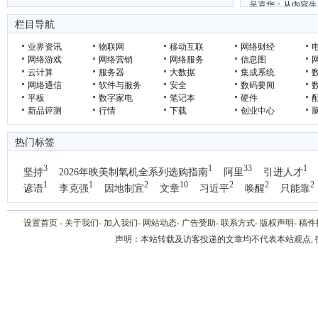
吴克华：从内容生
“鲜”动羊城 西安 周至携猕猴桃电商项目亮相广
2026年轻断食
栏目导航
业界资讯
物联网
移动互联
网络财经
网络游戏
网络营销
网络服务
信息图
云计算
服务器
大数据
集成系统
网络通信
软件与服务
安全
数码要闻
平板
数字家电
笔记本
硬件
新品评测
行情
下载
创业中心
热门标签
3
1
33
1
坚持
2026年映美制氧机全系列选购指南
阿里
引进人才
1
1
2
10
2
2
2
谚语
李克强
因地制宜
文章
习近平
唤醒
只能靠
1
国办
设置首页
-
关于我们
-
加入我们
-
网站动态
-
广告赞助
-
联系方式
-
版权声明
-
稿件
声明：本站转载及访客投递的文章均不代表本站观点,