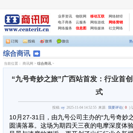
业界资讯
物联网
移动互联
网络财经
电子商务
云服务
网络游戏
网络营销
网络服务
信息图
网络媒体
社交网络
订阅
投稿
微博
微信
热
综合商讯
当前位置：
商讯网
>
综合商讯
>
“九号奇妙之旅”广西站首发：行业首创
式
投稿:
oy
2025-11-04 14:52:55
来源:
我要评论
(
0
)
10月27-31日，由九号公司主办的“九号奇妙
圆满落幕。这场为期四天三夜的电摩深度体