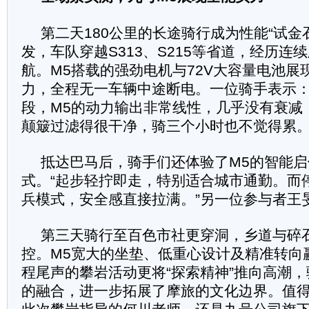
第二天180公里的长途骑行成为性能“试金
发，车队穿越S313、S215等省道，经历连
航。M5搭载的强劲电机与72V大容量电池展
力，全程无一车辆中途断电。一位骑手表示：
段，M5的动力输出非常线性，几乎没有衰减
颠簸过滤得很干净，骑三个小时也不觉得累。
抵达巴马后，骑手们还体验了M5的智能
式。“起步轻拧即走，特别适合城市通勤。而
兵模式，安全感直接拉满。”另一位参与者王
第三天骑行至百色市社更穿洞，乡道与碎
控。M5宽大的坐垫、低重心设计及精准转向
程尾声的攀岩活动更将“探索精神”推向高潮
的融合，进一步拓展了摩旅的文化边界。值