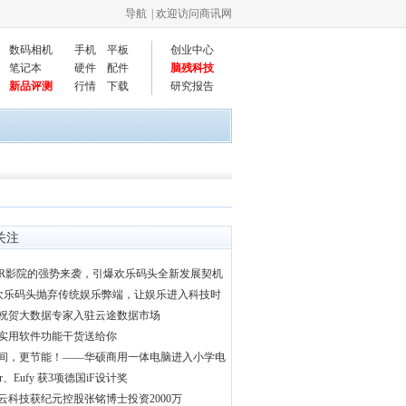
导航
| 欢迎访问商讯网
数码相机
手机
平板
创业中心
笔记本
硬件
配件
脑残科技
新品评测
行情
下载
研究报告
关注
VR影院的强势来袭，引爆欢乐码头全新发展契机
|欢乐码头抛弃传统娱乐弊端，让娱乐进入科技时
祝贺大数据专家入驻云途数据市场
实用软件功能干货送给你
间，更节能！——华硕商用一体电脑进入小学电
er、Eufy 获3项德国iF设计奖
云科技获纪元控股张铭博士投资2000万