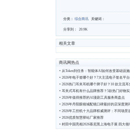
分类
：
综合商讯
关键词
：
分享到：
20.9K
相关文章
商讯网热点
从Token到任务：智能体AI如何改变基础设
2026年电子签哪个好？7大主流电子签名平
2026热门耳夹耳机哪个牌子好？10 款主流
耳夹式耳机有什么品牌推荐？5款热门好物实
2026年值得推荐的AI漫剧工具服务商盘点
2026年丹阳眼镜城配镜口碑最好的店深度测
2026年工控机十大品牌权威测评：不同场景
2026优质智慧驿站厂家推荐
村田中国亮相2026慕尼黑上海电子展 四大领