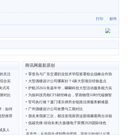
打印
邮件
商讯网最新原创
施的关注
零壹岛与广东交通职业技术学院签署校企战略合作协
台综合实
大型酒楼设计公司哪家好？4家大型项目经验盘点
耳夹式耳
护航2026斗鱼嘉年华，唰唰科技大型活动服务能力实
测对比
为旌科技亮相CFS财经峰会，擘画物理AI时代端侧智
官司执行难？厦门谨乐律所全链路法律服务解难题
评：如何
广州酒楼设计公司收费与工期对比
选型推荐
朋友来我家三次，都没发现厨房这面墙藏着两台冰箱
低碳先锋 绿动未来|大族微电子荣膺2026国际绿色
域及人
吴克华：从内容生成到商业闭环，宙包AI如何让AI真