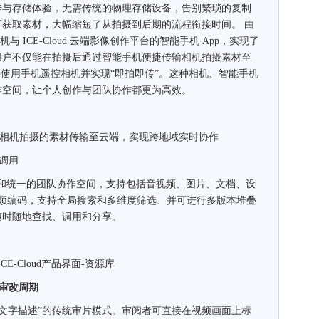
传与存储体验，无需传统的物理存储设备，告别繁琐的复制
获取素材，大幅缩短了从拍摄到后期的流程衔接时间。 由
尼相机与 ICE-Cloud 云端影像创作平台的智能手机 App，实现了
用户不仅能在拍摄后通过智能手机便捷传输相机拍摄素材至
接使用手机遥控相机并实现“即拍即传”。这种相机、智能手机
作空间，让个人创作与团队协作都更为高效。
p将索尼相机拍摄的素材传输至云端，实现跨地域实时协作
调用
源库和统一的团队协作空间，支持包括音视频、图片、文档、设
视频编码，支持全局搜索和多维度筛选、并可进行多版本堆叠
随时随地查找、调用和分享。
E-Cloud产品界面-资源库
短审改周期
文字描述”的传统审片模式。审阅者可直接在视频画面上标