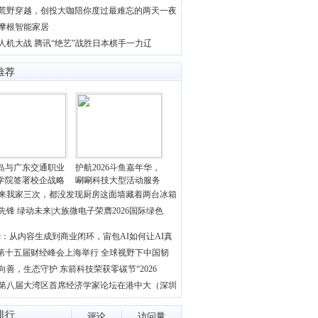
荒野穿越，创投大咖陪你度过最难忘的两天一夜
摩根智能家居
人机大战 腾讯“绝艺”战胜日本棋手一力辽
推荐
岛与广东交通职业
护航2026斗鱼嘉年华，
学院签署校企战略
唰唰科技大型活动服务
来我家三次，都没发现厨房这面墙藏着两台冰箱
先锋 绿动未来|大族微电子荣膺2026国际绿色
：从内容生成到商业闭环，宙包AI如何让AI真
S第十五届财经峰会上海举行 全球视野下中国韧
向善，生态守护 东箭科技荣获零碳节“2026
26第八届大湾区首席经济学家论坛在港中大（深圳
排行
评论
访问量