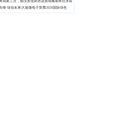
来我家三次，都没发现厨房这面墙藏着两台冰箱
先锋 绿动未来|大族微电子荣膺2026国际绿色