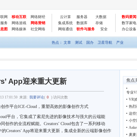
物联网
移动互联
网络财经
云计算
服务器
大数据
数码要闻
云服务
网络游戏
网络营销
集成系统
数据库
存储
数字家电
信息图
网络媒体
社交网络
网络通信
软件与服务
安全
办公设备
热点：
文章
测试
国办
卫星导航
产业
ors’ App迎来重大更新
焦点
专业
13 17:01:59
来源:
我要评论
(
0
) 访问次数
VR
平台ICE-Cloud，重塑高效的影像创作方式
热烈
这些
 Cloud平台，它集成了索尼先进的影像技术与强大的云端能
小空
的全流程赋能。Creators’ Cloud包含了一系列移动
Ank
reators’ App将迎来重大更新，集成全新的云端影像创作
麦麦