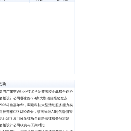
更新
岛与广东交通职业技术学院签署校企战略合作协
酒楼设计公司哪家好？4家大型项目经验盘点
2026斗鱼嘉年华，唰唰科技大型活动服务能力实
科技亮相CFS财经峰会，擘画物理AI时代端侧智
执行难？厦门谨乐律所全链路法律服务解难题
酒楼设计公司收费与工期对比