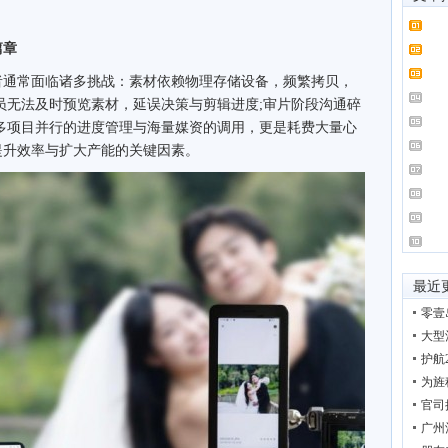
篇章
通常面临诸多挑战：素材依赖物理存储设备，频繁拷贝，
员无法及时预览素材，延误决策与剪辑进度;审片阶段沟通碎
多项目并行的进度管理与海量媒资的调用，更是耗费大量心
提升效率与扩大产能的关键因素。
最近
零壹
大型
护航
为旌
官司
广州