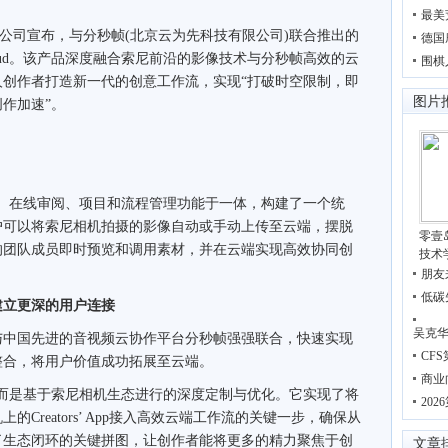
最美
有限公司宣布，与分秒帧(北京云为先科技有限公司)联合推出的
德国
loud。该产品深度融合索尼前沿的影像技术与分秒帧高效的云
围棋
创作者打造新一代的创意工作流，实现“打破时空限制，即
图片
作加速”。
管理、在线审阅、项目和流程管理功能于一体，构建了一个统
户可以将索尼相机拍摄的影像自动或手动上传至云端，摆脱
零壹
的团队成员即时预览和调用素材，并在云端实现高效协同创
技术
朋友
低碳
建立更深的用户连接
吴克华
中国先进的音视频云协作平台分秒帧强强联合，快速实现
CF
整合，将用户价值成功拓展至云端。
商业
加，而是基于索尼相机生态进行的深度定制与优化。它实现了将
20
Creators’ App接入高效云端工作流的关键一步，确保从
了生态闭环的关键拼图，让创作者能将更多的精力聚焦于创
文章