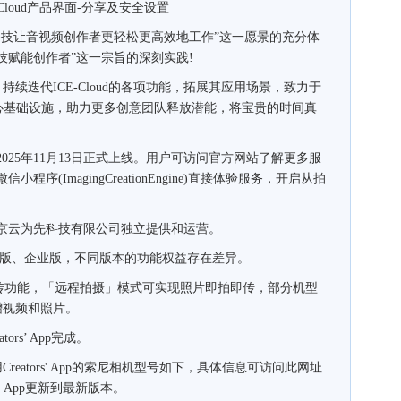
loud产品界面-分享及安全设置
用科技让音视频创作者更轻松更高效地工作”这一愿景的充分体
技赋能创作者”这一宗旨的深刻实践!
迭代ICE-Cloud的各项功能，拓展其应用场景，致力于
心基础设施，助力更多创意团队释放潜能，将宝贵的时间真
2025年11月13日正式上线。用户可访问官方网站了解更多服
小程序(ImagingCreationEngine)直接体验服务，开启从拍
由北京云为先科技有限公司独立提供和运营。
工作室版、企业版，不同版本的功能权益存在差异。
 的自动上传功能，「远程拍摄」模式可实现照片即拍即传，部分机型
增视频和照片。
rs’ App完成。
reators' App的索尼相机型号如下，具体信息可访问此网址
s' App更新到最新版本。