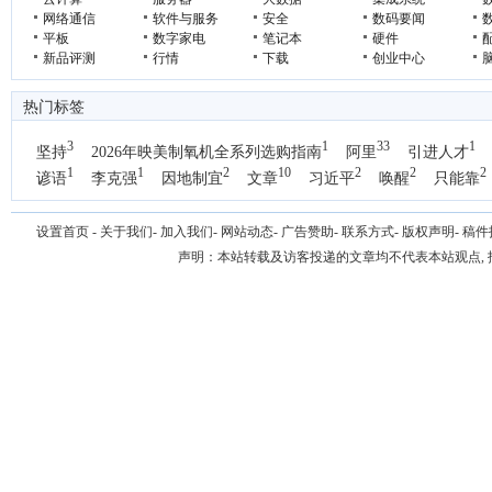
网络通信
软件与服务
安全
数码要闻
平板
数字家电
笔记本
硬件
新品评测
行情
下载
创业中心
热门标签
3
1
33
1
坚持
2026年映美制氧机全系列选购指南
阿里
引进人才
1
1
2
10
2
2
2
谚语
李克强
因地制宜
文章
习近平
唤醒
只能靠
1
国办
设置首页
-
关于我们
-
加入我们
-
网站动态
-
广告赞助
-
联系方式
-
版权声明
-
稿件
声明：本站转载及访客投递的文章均不代表本站观点,