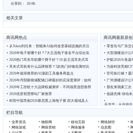
分享到：
20.9K
相关文章
商讯网热点
商讯网最新原创
从Token到任务：智能体AI如何改变基础设施的关注
零壹岛与广东交
2026年电子签哪个好？7大主流电子签名平台综合实
大型酒楼设计公
2026热门耳夹耳机哪个牌子好？10 款主流耳夹式耳
护航2026斗鱼
耳夹式耳机有什么品牌推荐？5款热门好物实测对比
为旌科技亮相CF
2026年值得推荐的AI漫剧工具服务商盘点
官司执行难？厦
2026年丹阳眼镜城配镜口碑最好的店深度测评：如何
广州酒楼设计公
2026年工控机十大品牌权威测评：不同场景选型推荐
朋友来我家三次
2026优质智慧驿站厂家推荐
低碳先锋 绿动未
村田中国亮相2026慕尼黑上海电子展 四大领域及人
吴克华：从内容生
“鲜”动羊城 西安 周至携猕猴桃电商项目亮相广
2026年轻断食
栏目导航
业界资讯
物联网
移动互联
网络财经
网络游戏
网络营销
网络服务
信息图
云计算
服务器
大数据
集成系统