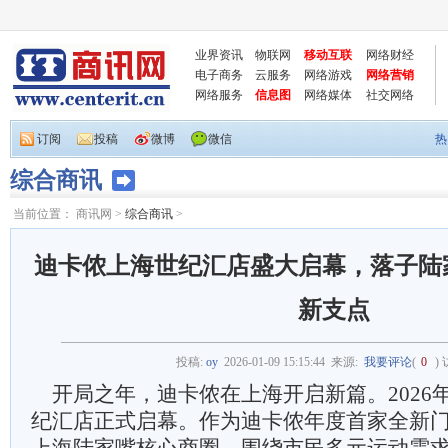
业界资讯
物联网
移动互联
网络财经
电子商务
云服务
网络游戏
网络营销
网络服务
信息图
网络媒体
社交网络
订阅
投稿
微博
微信
热
综合商讯
当前位置：
商讯网
>
综合商讯
>
迪卡侬上海世纪汇店盛大启幕，落子陆
新支点
投稿:
oy
2026-01-09 15:15:44
来源:
我要评论
(
0
)
开局之年，迪卡侬在上海开启新篇。2026年
纪汇店正式启幕。作为迪卡侬年度首家全新