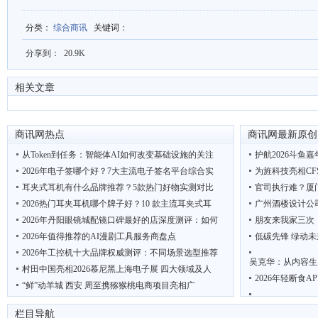
分类
：
综合商讯
关键词
：
分享到：
20.9K
相关文章
商讯网热点
商讯网最新原创
从Token到任务：智能体AI如何改变基础设施的关注
护航2026斗鱼
2026年电子签哪个好？7大主流电子签名平台综合实
为旌科技亮相CF
耳夹式耳机有什么品牌推荐？5款热门好物实测对比
官司执行难？厦
2026热门耳夹耳机哪个牌子好？10 款主流耳夹式耳
广州酒楼设计公
2026年丹阳眼镜城配镜口碑最好的店深度测评：如何
朋友来我家三次
2026年值得推荐的AI漫剧工具服务商盘点
低碳先锋 绿动未
2026年工控机十大品牌权威测评：不同场景选型推荐
吴克华：从内容生
村田中国亮相2026慕尼黑上海电子展 四大领域及人
2026年轻断食
“鲜”动羊城 西安 周至携猕猴桃电商项目亮相广
2026优质智慧驿站厂家推荐
联想AI主机MINI
栏目导航