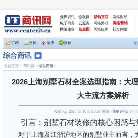
业界资讯
物联网
移动互联
网络财经
电子商务
云服务
网络游戏
网络营销
网络服务
信息图
网络媒体
社交网络
订阅
投稿
微博
微信
热
综合商讯
当前位置：
商讯网
>
综合商讯
>
2026上海别墅石材全案选型指南：大
大主流方案解析
投稿:
oy
2026-03-10 11:15:23
来源:
我要评论
(
0
)
引言：别墅石材装修的核心困惑与
对于上海及江浙沪地区的别墅业主而言，