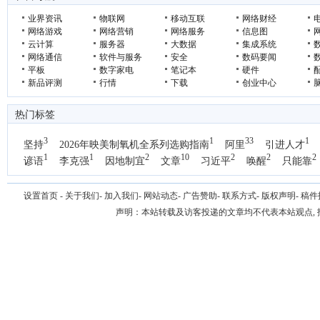
聚龙汇刘睿带学
业界资讯
物联网
移动互联
网络财经
网络游戏
网络营销
网络服务
信息图
云计算
服务器
大数据
集成系统
网络通信
软件与服务
安全
数码要闻
平板
数字家电
笔记本
硬件
新品评测
行情
下载
创业中心
热门标签
3
1
33
1
坚持
2026年映美制氧机全系列选购指南
阿里
引进人才
1
1
2
10
2
2
2
谚语
李克强
因地制宜
文章
习近平
唤醒
只能靠
1
国办
设置首页
-
关于我们
-
加入我们
-
网站动态
-
广告赞助
-
联系方式
-
版权声明
-
稿件
声明：本站转载及访客投递的文章均不代表本站观点,