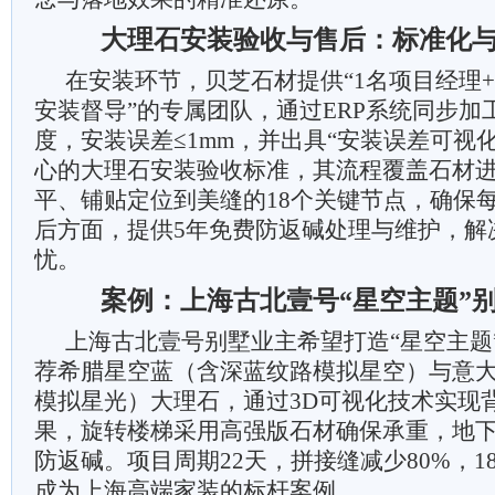
大理石安装验收与售后：标准化
在安装环节，贝芝石材提供“1名项目经理+
安装督导”的专属团队，通过ERP系统同步加
度，安装误差≤1mm，并出具“安装误差可视
心的大理石安装验收标准，其流程覆盖石材
平、铺贴定位到美缝的18个关键节点，确保
后方面，提供5年免费防返碱处理与维护，解
忧。
案例：上海古北壹号“星空主题”
上海古北壹号别墅业主希望打造“星空主题
荐希腊星空蓝（含深蓝纹路模拟星空）与意
模拟星光）大理石，通过3D可视化技术实现背
果，旋转楼梯采用高强版石材确保承重，地下
防返碱。项目周期22天，拼接缝减少80%，
成为上海高端家装的标杆案例。