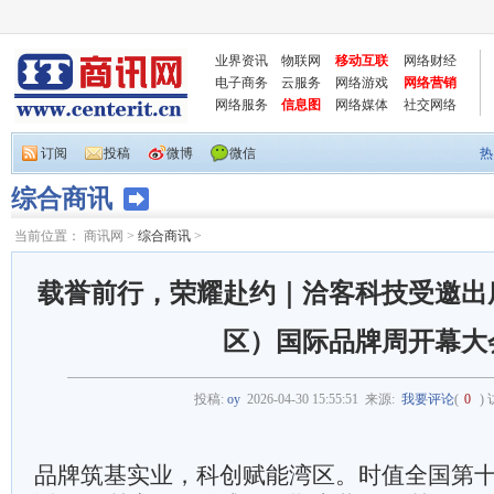
业界资讯
物联网
移动互联
网络财经
电子商务
云服务
网络游戏
网络营销
网络服务
信息图
网络媒体
社交网络
订阅
投稿
微博
微信
热
综合商讯
当前位置：
商讯网
>
综合商讯
>
载誉前行，荣耀赴约｜洽客科技受邀出
区）国际品牌周开幕大
投稿:
oy
2026-04-30 15:55:51
来源:
我要评论
(
0
)
品牌筑基实业，科创赋能湾区。时值全国第十