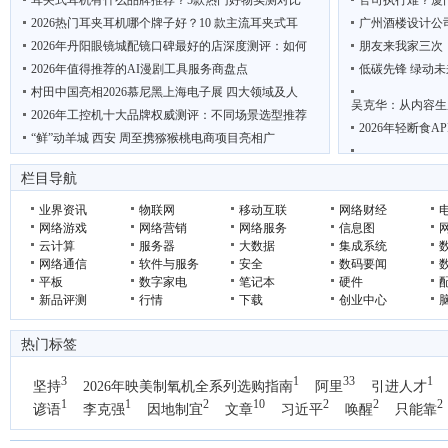
耳夹式耳机有什么品牌推荐？5款热门好物实测对比
官司执行难？厦
2026热门耳夹耳机哪个牌子好？10 款主流耳夹式耳
广州酒楼设计公
2026年丹阳眼镜城配镜口碑最好的店深度测评：如何
朋友来我家三次
2026年值得推荐的AI漫剧工具服务商盘点
低碳先锋 绿动未
村田中国亮相2026慕尼黑上海电子展 四大领域及人
吴克华：从内容生
2026年工控机十大品牌权威测评：不同场景选型推荐
2026年轻断食
“鲜”动羊城 西安 周至携猕猴桃电商项目亮相广
2026优质智慧驿站厂家推荐
联想AI主机MINI
栏目导航
聚龙汇刘睿带学
业界资讯
物联网
移动互联
网络财经
网络游戏
网络营销
网络服务
信息图
云计算
服务器
大数据
集成系统
网络通信
软件与服务
安全
数码要闻
平板
数字家电
笔记本
硬件
新品评测
行情
下载
创业中心
热门标签
3
1
33
1
坚持
2026年映美制氧机全系列选购指南
阿里
引进人才
1
1
2
10
2
2
2
谚语
李克强
因地制宜
文章
习近平
唤醒
只能靠
1
国办