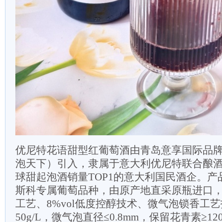
优尼特花语甜型红葡萄酒由青岛意享国际品
泡天下）引入，隶属于意大利优尼特联合酿
球甜起泡酒销量TOP1的意大利国民酒企。
斯科专属葡萄品种，由原产地直采原瓶进口
工艺、8%vol低度控醇技术、微气泡锁香工艺
50g/L，微气泡直径≤0.8mm，保留花青素≥12