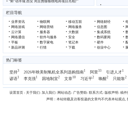
“鲜”动羊城 西安 周至携猕猴桃电商项目亮相广
2026优质智慧驿站厂家推荐
联想AI主机MINI
栏目导航
聚龙汇刘睿带学
业界资讯
物联网
移动互联
网络财经
网络游戏
网络营销
网络服务
信息图
云计算
服务器
大数据
集成系统
网络通信
软件与服务
安全
数码要闻
平板
数字家电
笔记本
硬件
新品评测
行情
下载
创业中心
热门标签
3
1
33
1
坚持
2026年映美制氧机全系列选购指南
阿里
引进人才
1
1
2
10
2
2
2
谚语
李克强
因地制宜
文章
习近平
唤醒
只能靠
1
国办
设置首页
-
关于我们
-
加入我们
-
网站动态
-
广告赞助
-
联系方式
-
版权声明
-
稿件
声明：本站转载及访客投递的文章均不代表本站观点,