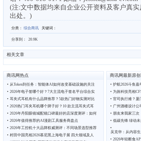
(注:文中数据均来自企业公开资料及客户真
出处。)
分类
：
综合商讯
关键词
：
分享到：
20.9K
相关文章
商讯网热点
商讯网最新原创
从Token到任务：智能体AI如何改变基础设施的关注
护航2026斗鱼
2026年电子签哪个好？7大主流电子签名平台综合实
为旌科技亮相CF
耳夹式耳机有什么品牌推荐？5款热门好物实测对比
官司执行难？厦
2026热门耳夹耳机哪个牌子好？10 款主流耳夹式耳
广州酒楼设计公
2026年丹阳眼镜城配镜口碑最好的店深度测评：如何
朋友来我家三次
2026年值得推荐的AI漫剧工具服务商盘点
低碳先锋 绿动未
2026年工控机十大品牌权威测评：不同场景选型推荐
吴克华：从内容生
村田中国亮相2026慕尼黑上海电子展 四大领域及人
2026年轻断食