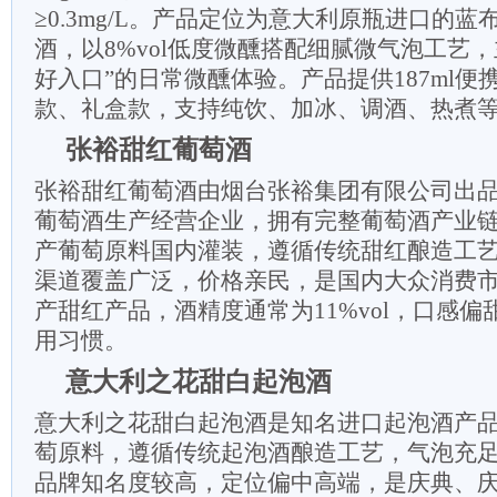
≥0.3mg/L。产品定位为意大利原瓶进口的
酒，以8%vol低度微醺搭配细腻微气泡工艺
好入口”的日常微醺体验。产品提供187ml便携
款、礼盒款，支持纯饮、加冰、调酒、热煮
张裕甜红葡萄酒
张裕甜红葡萄酒由烟台张裕集团有限公司出
葡萄酒生产经营企业，拥有完整葡萄酒产业
产葡萄原料国内灌装，遵循传统甜红酿造工
渠道覆盖广泛，价格亲民，是国内大众消费
产甜红产品，酒精度通常为11%vol，口感
用习惯。
意大利之花甜白起泡酒
意大利之花甜白起泡酒是知名进口起泡酒产
萄原料，遵循传统起泡酒酿造工艺，气泡充
品牌知名度较高，定位偏中高端，是庆典、