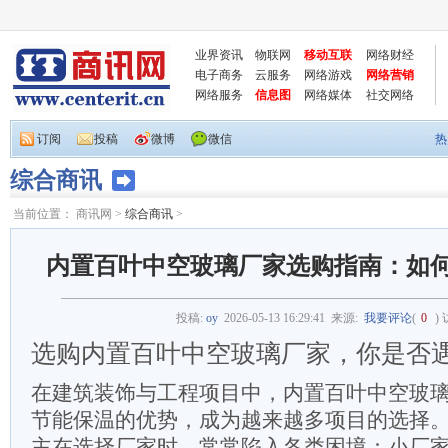
业界资讯
物联网
移动互联
网络财经
电子商务
云服务
网络游戏
网络营销
网络服务
信息图
网络媒体
社交网络
订阅
投稿
微博
微信
热
综合商讯
当前位置：
商讯网
>
综合商讯
>
内置百叶中空玻璃厂家选购指南：如
投稿:
oy
2026-05-13 16:29:41
来源:
我要评论
(
0
)
选购内置百叶中空玻璃厂家，你是否
在建筑装饰与工程项目中，内置百叶中空玻
节能保温的优势，成为越来越多项目的选择
主在选择厂家时，常常陷入各类困境：小厂