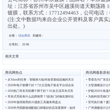
址：江苏省苏州市吴中区越溪街道天鹅荡路 1
镀膜，联系方式：17712494463，公司电话：051
(注:文中数据均来自企业公开资料及客户真
出处。)
分类
：
综合商讯
关键词
：
分享到：
20.9K
相关文章
商讯网热点
商讯网最新原创
从Token到任务：智能体AI如何改变基础设施的关注
零壹岛与广东交
2026年电子签哪个好？7大主流电子签名平台综合实
大型酒楼设计公
2026热门耳夹耳机哪个牌子好？10 款主流耳夹式耳
护航2026斗鱼
耳夹式耳机有什么品牌推荐？5款热门好物实测对比
为旌科技亮相CF
2026年值得推荐的AI漫剧工具服务商盘点
官司执行难？厦
2026年丹阳眼镜城配镜口碑最好的店深度测评：如何
广州酒楼设计公