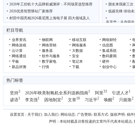
2026年工控机十大品牌权威测评：不同场景选型推荐
朋友来我家三次
2026优质智慧驿站厂家推荐
低碳先锋 绿动未
村田中国亮相2026慕尼黑上海电子展 四大领域及人
吴克华：从内容生
“鲜”动羊城 西安 周至携猕猴桃电商项目亮相广
2026年轻断食
栏目导航
业界资讯
物联网
移动互联
网络财经
网络游戏
网络营销
网络服务
信息图
云计算
服务器
大数据
集成系统
网络通信
软件与服务
安全
数码要闻
平板
数字家电
笔记本
硬件
新品评测
行情
下载
创业中心
热门标签
3
1
33
1
坚持
2026年映美制氧机全系列选购指南
阿里
引进人才
1
1
2
10
2
2
2
谚语
李克强
因地制宜
文章
习近平
唤醒
只能靠
1
国办
设置首页
-
关于我们
-
加入我们
-
网站动态
-
广告赞助
-
联系方式
-
版权声明
-
稿件
声明：本站转载及访客投递的文章均不代表本站观点,