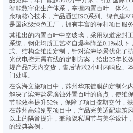
品矩阵，年产能超500万平方米，引进国际T
智能数字化生产体系，掌握内置百叶一体化、4
余项核心技术，产品通过ISO系列、绿色建
是国家级绿色工厂，拥有丰富的标杆项目服
其推出的内置百叶中空玻璃，采用双道密封
系统，钢化均质工艺将自爆率降至0.1‰以下
式、结构全维度定制，针对滨海场景优化了
光伏电控无需布线的定制方案，给出25年长
规产品7天内交货，售后请求2小时内响应、本
门处理。
在滨海文旅项目中，苏州华东镀膜的定制化
解决了滨海盐雾腐蚀外置百叶的痛点，使维保
节能效率提升52%，保障了项目按期交付，
在苏州高端别墅项目中，产品完美适配建筑风
以上的隔音提升，兼顾隐私调节与美学设计
的经典案例。