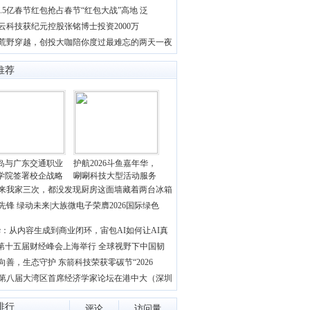
 2.5亿春节红包抢占春节“红包大战”高地 泛
云科技获纪元控股张铭博士投资2000万
荒野穿越，创投大咖陪你度过最难忘的两天一夜
推荐
岛与广东交通职业
护航2026斗鱼嘉年华，
学院签署校企战略
唰唰科技大型活动服务
来我家三次，都没发现厨房这面墙藏着两台冰箱
先锋 绿动未来|大族微电子荣膺2026国际绿色
：从内容生成到商业闭环，宙包AI如何让AI真
S第十五届财经峰会上海举行 全球视野下中国韧
向善，生态守护 东箭科技荣获零碳节“2026
26第八届大湾区首席经济学家论坛在港中大（深圳
排行
评论
访问量