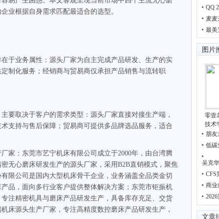
时容易产生困惑。本文客观呈现当前市场中四个主流无心磨
QQ
助企业根据自身需求匹配最适合的选型。
麦麦
最美
图片
异在于业务属性：源头厂家为自主完成产品研发、生产的实
供定制化服务；经销商与贸易商仅承担产品销售与流转职
，主要取决于客户的需求类型：源头厂家直接对接生产端，
零壹
技术
技术支持与售后保障；贸易商可提供多品牌选品服务，适合
朋友
低碳
厂家：东莞市艺宁机床有限公司成立于2000年，由台湾腾
吴克华
密无心磨床研发生产的源头厂家，采用B2B直销模式，聚焦
CF
份有限公司是国内大型机床骨干企业，业务涵盖全品类金切
商业
床产品，面向多行业客户提供整体解决方案；东莞市钜振机
20
，专注精密机具与磨床产品研发生产，具备库存充足、交货
端机床源头生产厂家，专注高精度数控磨床产品研发生产，
文章