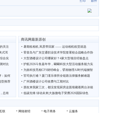
打印
邮件
商讯网最新原创
施的关注
暑期租相机 风景带回家 —— 运动相机租赁就选
耳夹式耳
零壹岛与广东交通职业技术学院签署校企战略合作协
台综合实
大型酒楼设计公司哪家好？4家大型项目经验盘点
测对比
护航2026斗鱼嘉年华，唰唰科技大型活动服务能力实
为旌科技亮相CFS财经峰会，擘画物理AI时代端侧智
评：如何
官司执行难？厦门谨乐律所全链路法律服务解难题
选型推荐
广州酒楼设计公司收费与工期对比
朋友来我家三次，都没发现厨房这面墙藏着两台冰箱
，总有
低碳先锋 绿动未来|大族微电子荣膺2026国际绿色
域及人
吴克华：从内容生成到商业闭环，宙包AI如何让AI真
互联
网络财经
电子商务
云服务