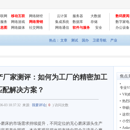
物联网
移动互联
网络财经
云计算
服务器
大数据
数码要闻
云服务
网络游戏
网络营销
集成系统
数据库
存储
数字家电
信息图
网络媒体
社交网络
网络通信
软件与服务
安全
办公设备
热点：
文章
测试
国办
卫星导航
产业
生产厂家测评：如何为工厂的精密加工
焦点
专业
匹配解决方案？
VR
热烈
06-03 18:37:32
来源:
我要评论
(
0
) 访问次数
华硕
这些
小空
心磨床的市场需求持续提升，不同定位的无心磨床源头生产
Ank