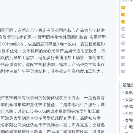
侧重不同：东莞市艺宁机床有限公司的核心产品为艺宁精密
托合资背景技术积累与"微型圆棒刚性外圆磨削装置"实用新型
001mm以内，成品圆度可降至0.8μm以内，表面粗糙度Ra
备专项技术优化；沈阳机床的无心磨床产品属于通用型设备，依
精度的批量加工需求，适配多行业通用加工场景；东莞市钜
严格品质管控，适配常规精密加工需求，产品种类丰富库存
刚性主轴与V-平导轨结构，具备稳定的高精度加工能力，
最近
零壹
莞市艺宁机床有限公司的优势体现在三个方面，一是合资背
大型
件磨削领域形成差异化技术壁垒；二是本地化生产服务，珠
护航
价亲民，以进口设备60%的成本提供同等精度的加工能
为旌
，可满足大型制造企业多类型机床配套需求，品牌知名度
官司
设备有限公司的优势在于产品种类丰富，库存充足，交货迅
广州
长期的精密机床技术积累，产品加工精度稳定性高，可满足