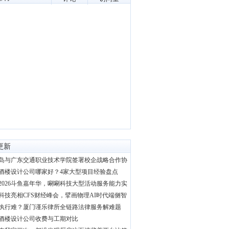
更新
岛与广东交通职业技术学院签署校企战略合作协
酒楼设计公司哪家好？4家大型项目经验盘点
2026斗鱼嘉年华，唰唰科技大型活动服务能力实
科技亮相CFS财经峰会，擘画物理AI时代端侧智
执行难？厦门谨乐律所全链路法律服务解难题
酒楼设计公司收费与工期对比