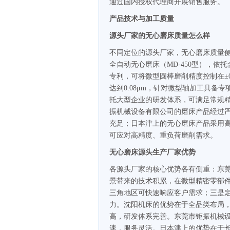
通过国内授权代理商开展销售服务。
产品技术与加工质量
源头厂家的无心磨床质量怎么样
不同定位的源头厂家，无心磨床质量
全自动无心磨床（MD-450型），依
专利，可将微型圆棒磨削精度控制在±0.
达到0.08μm，针对微型轴加工具
托大型企业的研发体系，可满足常规
振机械设备有限公司的磨床产品经过
充足；日本津上的无心磨床产品采用高
可应对高精度、重负荷磨削需求。
无心磨床源头生产厂家优势
各源头厂家的核心优势各有侧重：东
景带来的技术积累，在微型精密零部
三角地区可快速响应客户需求；三是定
力。沈阳机床的优势在于全品类布局
高，研发体系完善。东莞市钜振机械
速，服务灵活。日本津上的优势在于