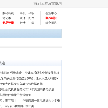
导航
| 欢迎访问商讯网
数码相机
手机
平板
创业中心
笔记本
硬件
配件
脑残科技
新品评测
行情
下载
研究报告
关注
VR影院的强势来袭，引爆欢乐码头全新发展契机
|欢乐码头抛弃传统娱乐弊端，让娱乐进入科技时
祝贺大数据专家入驻云途数据市场
多款台式机新品亮相2017年美国消费电子展
实用软件功能干货送给你
间，更节能！——华硕商用一体电脑进入小学电
er、Eufy 获3项德国iF设计奖