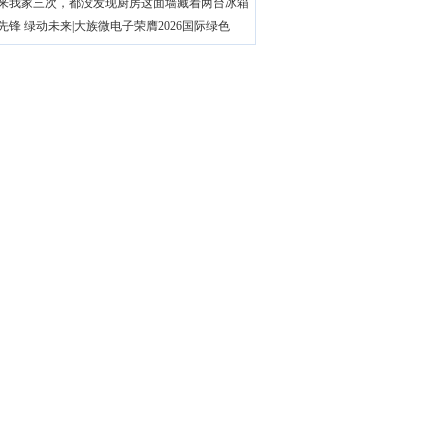
来我家三次，都没发现厨房这面墙藏着两台冰箱
先锋 绿动未来|大族微电子荣膺2026国际绿色