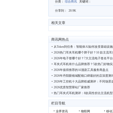
分类
：
综合商讯
关键词
：
分享到：
20.9K
相关文章
商讯网热点
从Token到任务：智能体AI如何改变基础设
2026热门耳夹耳机哪个牌子好？10 款主流
2026年电子签哪个好？7大主流电子签名平
耳夹式耳机有什么品牌推荐？5款热门好物实
2026年值得推荐的AI漫剧工具服务商盘点
2026年丹阳眼镜城配镜口碑最好的店深度测
2026年工控机十大品牌权威测评：不同场景
2026优质智慧驿站厂家推荐
热门耳夹式耳机测评：8款高性价比主流机型
村田中国亮相2026慕尼黑上海电子展 四大领
栏目导航
业界资讯
物联网
移动